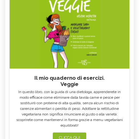
CURE-NATURALI.IT
OLIO ESSENZIALE DI LEGNO DI
OLIO ESSENZIALE DI CEDRO
CEDRO
OLIO ESSENZIALE DI YLANG
OLIO ESSENZIALE DI CITRONELLA
YLANG
OLIO ESSENZIALE DI CURCUMA
OLIO ESSENZIALE DI AGLIO
OLIO ESSENZIALE DI
OLIO ESSENZIALE DI MONARDA
MAGGIORANA
FISTULOSA
OLIO ESSENZIALE DI
OLIO ESSENZIALE DI AJOWAN
CARDAMOMO
OLIO ESSENZIALE DI ROSA
OLIO ESSENZIALE DI PEPE NERO
Il mio quaderno di esercizi.
MOSQUETA
Veggie
OLIO ESSENZIALE DI ANGELICA
OLIO ESSENZIALE DI MANDARINO
In questo libro, con la guida di una dietologa, apprenderete in
OLIO ESSENZIALE DI LINALOE
OLIO ESSENZIALE DI LIMETTA
modo efficace come eliminare dalla tavola carne e pesce per
sostituirli con proteine di alta qualità, senza alcun rischio di
OLIO ESSENZIALE DI VERBENA
OLIO ESSENZIALE DI VERBENA
carenze alimentari o perdita di peso. Adottare la rettitudine
OFFICINALIS
vegetariana non significa rinunciare al gusto o alla varietà:
scoprirete come mantenervi in forma grazie a menu vegetariani
OLIO ESSENZIALE DI CIPOLLA
OLIO ESSENZIALE DI POMPELMO
equilibrati!
OLIO ESSENZIALE DI MIRRA
OLIO ESSENZIALE DI MELISSA
CLICCA QUI