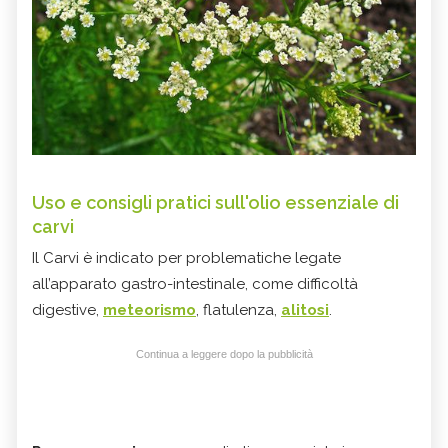
Uso e consigli pratici sull'olio essenziale di
carvi
Il Carvi è indicato per problematiche legate
all’apparato gastro-intestinale, come difficoltà
digestive,
meteorismo
, flatulenza,
alitosi
.
Continua a leggere dopo la pubblicità