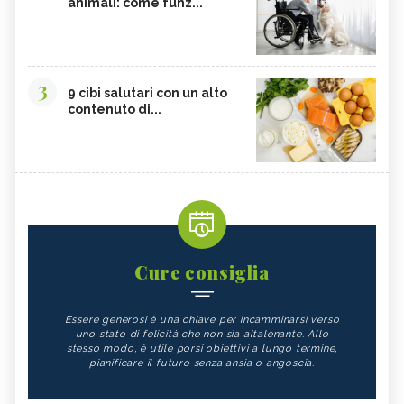
animali: come funz...
3
9 cibi salutari con un alto
contenuto di...
Cure consiglia
Essere generosi è una chiave per incamminarsi verso
uno stato di felicità che non sia altalenante. Allo
stesso modo, è utile porsi obiettivi a lungo termine,
pianificare il futuro senza ansia o angoscia.