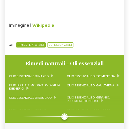
Immagine |
Wikipedia
da:
RIMEDI NATURALI
OLI ESSENZIALI
Rimedi naturali - Oli essenziali
OLIO ESSENZIALE DI NARDO
OLIO ESSENZIALE DI TREMENTINA
OLIO DI CHAULMOOGRA, PROPRIETÀ
OLIO ESSENZIALE DI GAULTHERIA
E BENEFICI
OLIO ESSENZIALE DI GERANIO:
OLIO ESSENZIALE DI BASILICO
PROPRIETÀ E BENEFICI
OLIO ESSENZIALE DI ROSA
OLIO ESSENZIALE DI CHIODI DI
DAMASCENA: LE PROPRIETÀ
GAROFANO
OLIO ESSENZIALE DI ARANCIO
OLIO ESSENZIALE DI CAMOMILLA
DOLCE