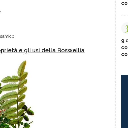
co
e
lsamico
9 c
co
oprietà e gli usi della Boswellia
co