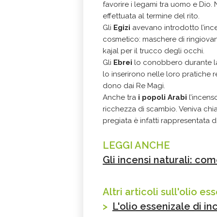
favorire i legami tra uomo e Dio.
effettuata al termine del rito.
Gli
Egizi
avevano introdotto l’inc
cosmetico: maschere di ringiovan
kajal per il trucco degli occhi.
Gli
Ebrei
lo conobbero durante l
lo inserirono nelle loro pratiche r
dono dai Re Magi.
Anche tra
i popoli Arabi
l’incens
ricchezza di scambio. Veniva chi
pregiata è infatti rappresentata d
LEGGI ANCHE
Gli incensi naturali: co
Altri articoli sull'olio e
>
L'olio essenizale di in