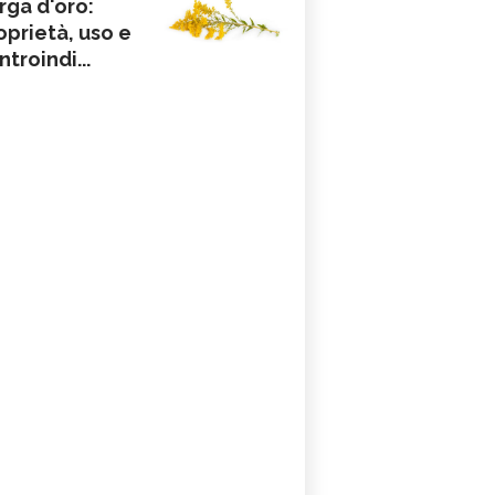
rga d'oro:
oprietà, uso e
ntroindi...