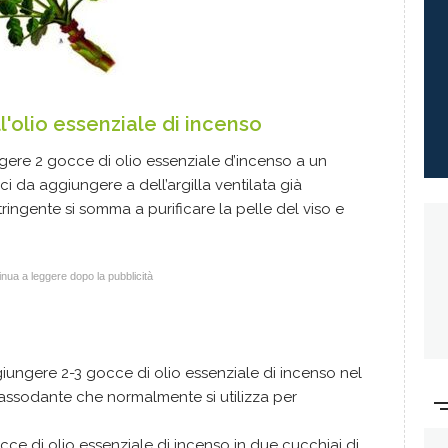
ll'olio essenziale di incenso
ngere 2 gocce di olio essenziale d’incenso a un
i da aggiungere a dell’argilla ventilata già
ringente si somma a purificare la pelle del viso e
nua a leggere dopo la pubblicità
giungere 2-3 gocce di olio essenziale di incenso nel
rassodante che normalmente si utilizza per
occe di olio essenziale di incenso in due cucchiai di