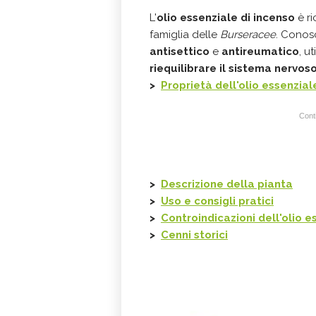
L'
olio essenziale di incenso
è r
famiglia delle
Burseracee
. Conos
antisettico
e
antireumatico
, u
riequilibrare il sistema nervos
>
Proprietà dell'olio essenzial
Conti
>
Descrizione della pianta
>
Uso e consigli pratici
>
Controindicazioni dell'olio e
>
Cenni storici