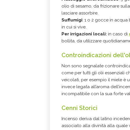
olio di sesamo, da frizionare sul
lasciare assorbire.
Suffumigi
: 1 o 2 gocce in acqua 
in cui si vive.
Per irrigazioni locali:
in caso di
bollita, da utilizzare quotidianam
Controindicazioni dell'
o
Non sono segnalate controindicazi
come per tutti gli olii essenzial
veicolati, per esempio il miele è u
invece legata all’aroma dell’incen
incompatibile con la sua forte val
Cenni Storici
Incenso deriva dal latino inceder
associato alla divinità alla quale