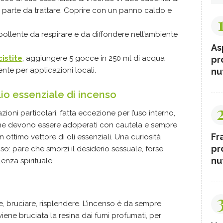
la parte da trattare. Coprire con un panno caldo e
bollente da respirare e da diffondere nell’ambiente
As
cistite
, aggiungere 5 gocce in 250 ml di acqua
pr
ente per applicazioni locali.
nut
lio essenziale di incenso
oni particolari, fatta eccezione per l’uso interno,
i che devono essere adoperati con cautela e sempre
Fr
n ottimo vettore di oli essenziali. Una curiosità
pr
so: pare che smorzi il desiderio sessuale, forse
nut
enza spirituale.
e, bruciare, risplendere. L’incenso è da sempre
 viene bruciata la resina dai fumi profumati, per