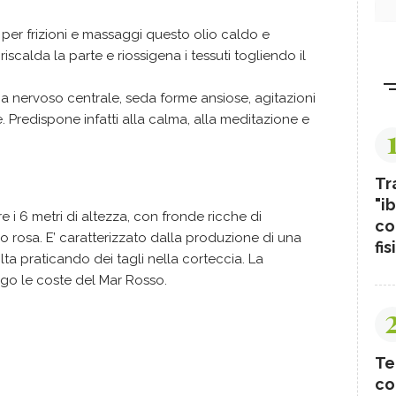
o per frizioni e massaggi questo olio caldo e
iscalda la parte e riossigena i tessuti togliendo il
ema nervoso centrale, seda forme ansiose, agitazioni
e. Predispone infatti alla calma, alla meditazione e
a
Tr
"ib
 i 6 metri di altezza, con fronde ricche di
co
i o rosa. E’ caratterizzato dalla produzione di una
fis
a praticando dei tagli nella corteccia. La
ngo le coste del Mar Rosso.
Te
co