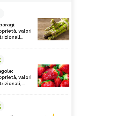
1
paragi:
oprietà, valori
rizionali...
2
agole:
oprietà, valori
rizionali,...
3