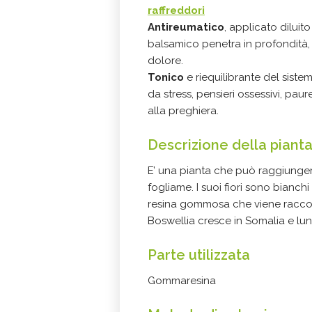
raffreddori
Antireumatico
, applicato diluit
balsamico penetra in profondità, r
dolore.
Tonico
e riequilibrante del sist
da stress, pensieri ossessivi, paur
alla preghiera.
Descrizione della piant
E’ una pianta che può raggiungere
fogliame. I suoi fiori sono bianch
resina gommosa che viene raccolt
Boswellia cresce in Somalia e lu
Parte utilizzata
Gommaresina