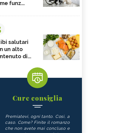
me funz...
3
ibi salutari
n un alto
ntenuto di...
Cure consiglia
Premiatevi, ogni tanto. Così, a
caso. Come? Finite il romanzo
che non avete mai concluso e