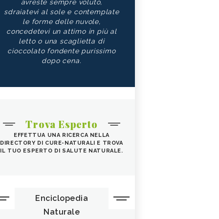
avreste sempre voluto,
sdraiatevi al sole e contemplate
le forme delle nuvole,
concedetevi un attimo in più al
letto o una scaglietta di
cioccolato fondente purissimo
dopo cena.
Trova Esperto
EFFETTUA UNA RICERCA NELLA
DIRECTORY DI CURE-NATURALI E TROVA
IL TUO ESPERTO DI SALUTE NATURALE.
Enciclopedia
Naturale