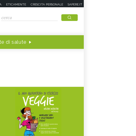
A
ETICAMENTE
CRESCITA PERSONALE
SAPERE.IT
e di salute