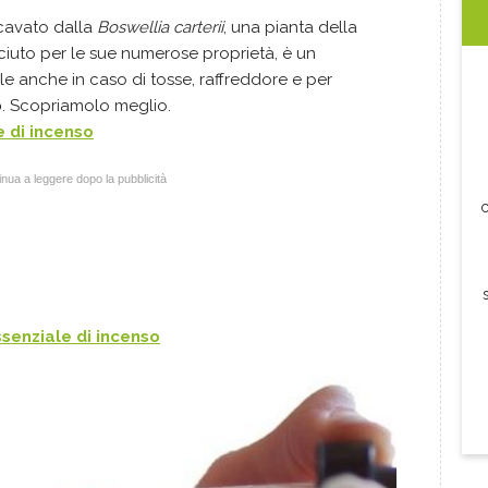
icavato dalla
Boswellia carterii
, una pianta della
ciuto per le sue numerose proprietà, è un
tile anche in caso di tosse, raffreddore e per
o
. Scopriamolo meglio.
e di incenso
nua a leggere dopo la pubblicità
c
ssenziale di incenso