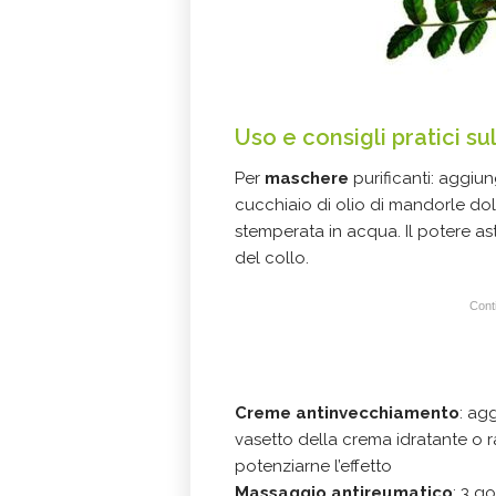
Uso e consigli pratici su
Per
maschere
purificanti: aggiu
cucchiaio di olio di mandorle dolc
stemperata in acqua. Il potere ast
del collo.
Conti
Creme antinvecchiamento
: ag
vasetto della crema idratante o 
potenziarne l’effetto
Massaggio antireumatico
: 3 g