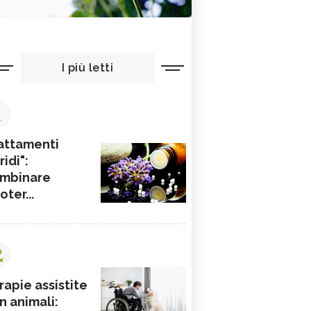
I più letti
1
attamenti
ridi":
mbinare
ioter...
2
rapie assistite
n animali: