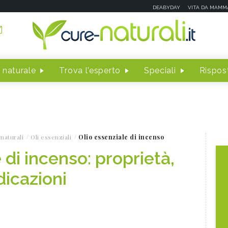
DEABYDAY
VITA DA MAMM
 naturale
Trova l'esperto
Speciali
Rispost
naturali
Oli essenziali
Olio essenziale di incenso
 di incenso: proprietà,
dicazioni