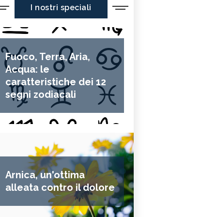
I nostri speciali
Fuoco, Terra, Aria,
Acqua: le
caratteristiche dei 12
segni zodiacali
Arnica, un'ottima
alleata contro il dolore