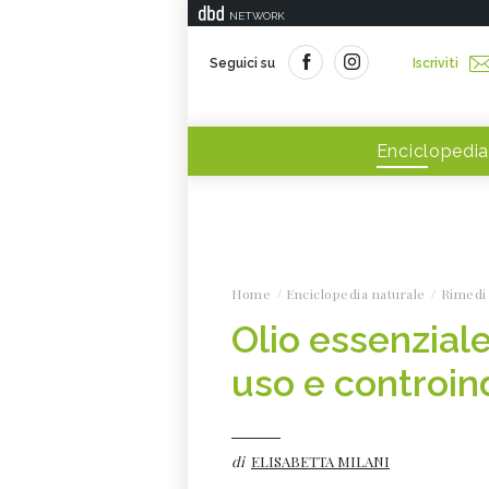
NETWORK
Seguici su
Iscriviti
Enciclopedia
Home
Enciclopedia naturale
Rimedi 
Olio essenziale
uso e controin
di
ELISABETTA MILANI