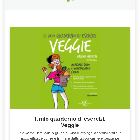
CURE-NATURALI.IT
OLIO ESSENZIALE DI BOIS DE
OLIO ESSENZIALE DI LABDANO
ROSE
OLIO ESSENZIALE DI
OLIO ESSENZIALE DI SALVIA
BERGAMOTTO
OLIO ESSENZIALE DI ROSMARINO -
OLIO ESSENZIALE DI CANNELLA
CURE-NATURALI.IT
OLIO ESSENZIALE DI LEGNO DI
OLIO ESSENZIALE DI CEDRO
CEDRO
OLIO ESSENZIALE DI YLANG
OLIO ESSENZIALE DI CITRONELLA
YLANG
OLIO ESSENZIALE DI CURCUMA
OLIO ESSENZIALE DI AGLIO
OLIO ESSENZIALE DI
OLIO ESSENZIALE DI MONARDA
MAGGIORANA
FISTULOSA
OLIO ESSENZIALE DI
OLIO ESSENZIALE DI AJOWAN
CARDAMOMO
OLIO ESSENZIALE DI ROSA
OLIO ESSENZIALE DI PEPE NERO
Il mio quaderno di esercizi.
MOSQUETA
Veggie
OLIO ESSENZIALE DI ANGELICA
OLIO ESSENZIALE DI MANDARINO
In questo libro, con la guida di una dietologa, apprenderete in
OLIO ESSENZIALE DI LINALOE
OLIO ESSENZIALE DI LIMETTA
modo efficace come eliminare dalla tavola carne e pesce per