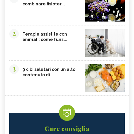
combinare fisioter...
2
Terapie assistite con
animali: come funz...
3
9 cibi salutari con un alto
contenuto di...
Cure consiglia