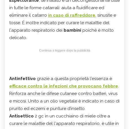
Espettorante
, se inalato è un decongestionante utile
in tutte le forme catarrali: aiuta a fluidificare ed
eliminare il catarro
in caso di raffreddore
, sinusite e
tosse. É inoltre indicato per curare le malattie del
l'apparato respiratorio dei
bambini
poiché è molto
delicato.
Continua a leggere dopo la pubblicità
Antinfettivo
grazie a questa proprietà l'essenza è
efficace contro le infezioni che provocano febbre
.
Rinforza anche le difese cutanee contro batteri, virus
e micosi. Unito a un olio vegetale è indicato in caso di
prurito ed eczemi e punture d’insetto.
Antisettico
2 gc in un cucchiaino di miele oltre a
curare le malattie del l'apparato respiratorio, è utile in