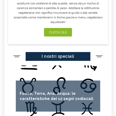
sostituirli con proteine di alta qualità, senza alcun rischio di
OLIO ESSENZIALE DI VERBENA
OLIO ESSENZIALE DI VERBENA
carenze alimentari o perdita di peso. Adottare la rettitudine
OFFICINALIS
vegetariana non significa rinunciare al gusto o alla varietà:
scoprirete come mantenervi in forma grazie a menu vegetariani
OLIO ESSENZIALE DI CIPOLLA
OLIO ESSENZIALE DI POMPELMO
equilibrati!
OLIO ESSENZIALE DI MIRRA
OLIO ESSENZIALE DI MELISSA
CLICCA QUI
OLIO ESSENZIALE DI CAJEPUT
OLIO ESSENZIALE DI ISSOPO
OLIO ESSENZIALE DI SEDANO
OLIO ESSENZIALE DI ANICE
OLIO ESSENZIALE DI GELSOMINO
OLIO ESSENZIALE DI FINOCCHIO
I nostri speciali
OLIO ESSENZIALE DI MALVA
OLIO ESSENZIALE DI THUYA
OLIO ESSENZIALE DI CARVI
OLIO ESSENZIALE DI SANDALO
OLIO ESSENZIALE DI GINEPRO
OLIO ESSENZIALE DI BETULLA
OLIO ESSENZIALE DI NEROLI
OLIO ESSENZIALE DI PATCHOULI
OLIO ESSENZIALE DI ABETE
OLIO ESSENZIALE DI PETITGRAIN
Fuoco, Terra, Aria, Acqua: le
BIANCO
caratteristiche dei 12 segni zodiacali
OLIO ESSENZIALE DI PALMAROSA
OLIO ESSENZIALE DI CAROTA
OLIO ESSENZIALE DI
OLIO ESSENZIALE DI VETIVER
SANTOREGGIA