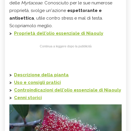
delle
Myrtaceae
. Conosciuto per le sue numerose
proprietà, svolge un'azione
espettorante e
antisettica
, utile contro stress e mal di testa.
Scopriamolo meglio.
>
Proprietà dell'olio essenziale di
Niaouly
Continua a leggere dopo la pubblicità
>
Descrizione della pianta
>
Uso e consigli pratici
>
Controindicazioni dell'olio essenziale di
Niaouly
>
Cenni storici