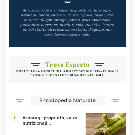
Ad agosto fate man bassa di queste verdure: aglio,
asparagi, carota, cetriolo, cicoria, cipolla, fagioli, fiori
di zucca, funghi, lattuga, patate, mais, melanzana,
pomodoro, peperone, piselli, rucola, zucchina. Inoltre,
un bel risotto all'ortica, come ricetta d'agosto, non
sarà davvero niente male.
Trova Esperto
EFFETTUA UNA RICERCA NELLA DIRECTORY DI CURE-NATURALI E
TROVA IL TUO ESPERTO DI SALUTE NATURALE.
Enciclopedia Naturale
1
Asparagi: proprietà, valori
nutrizionali...