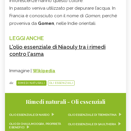
infiorescenze hanno questo colore.
In passato veniva utilizzato per depurare l’acqua. In
Francia è conosciuto con il nome di
Gomen
, perché
proveniva da
Gomen
, nelle Indie orientali.
LEGGI ANCHE
L'olio essenziale di Niaouly tra i rimedi
contro l'asma
Immagine |
Wikipedia
da:
RIMEDI NATURALI
OLI ESSENZIALI
Rimedi naturali - Oli essenziali
OLIO ESSENZIALE DI NARDO
OLIO ESSENZIALE DI TREMENTINA
OLIO DI CHAULMOOGRA, PROPRIETÀ
OLIO ESSENZIALE DI GAULTHERIA
E BENEFICI