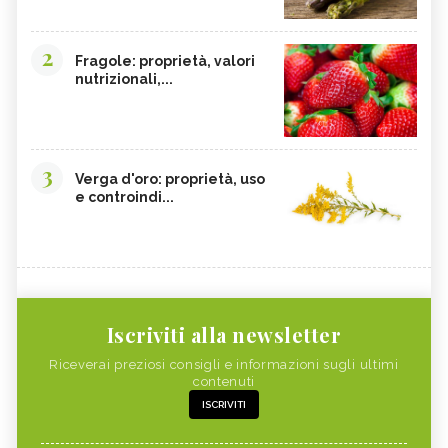
2
Fragole: proprietà, valori
nutrizionali,...
3
Verga d'oro: proprietà, uso
e controindi...
Iscriviti alla newsletter
Riceverai preziosi consigli e informazioni sugli ultimi
contenuti
ISCRIVITI