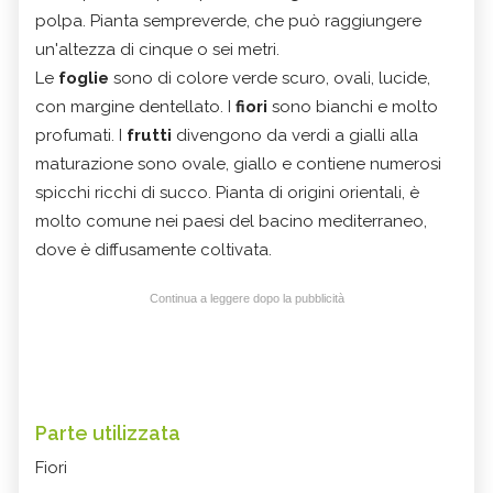
polpa. Pianta sempreverde, che può raggiungere
un'altezza di cinque o sei metri.
Le
foglie
sono di colore verde scuro, ovali, lucide,
con margine dentellato. I
fiori
sono bianchi e molto
profumati. I
frutti
divengono da verdi a gialli alla
maturazione sono ovale, giallo e contiene numerosi
spicchi ricchi di succo. Pianta di origini orientali, è
molto comune nei paesi del bacino mediterraneo,
dove è diffusamente coltivata.
Continua a leggere dopo la pubblicità
Parte utilizzata
Fiori