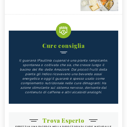
Cure consiglia
Il guaranà (Paullinia cupana) è una pianta rampicante,
spontanea o coltivata che sia, che cresce lungo il
bacino del Rio delle Amazzoni. Dai piccoli frutti della
pianta gli Indios ricavavano una bevanda assai
energetica e oggi il guaranà è spesso usato come
complemento nutrizionale nelle cure dimagranti. Ha
azione stimolante sul sistema nervoso, derivante dal
contenuto di caffeina e altri alcaloidi analoghi.
Trova Esperto