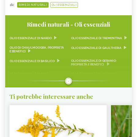
da:
RIMEDI NATURALI
OLI ESSENZIALI
Rimedi naturali - Oli essenziali
OLIO ESSENZIALE DI NARDO
OLIO ESSENZIALE DI TREMENTINA
OLIO DI CHAULMOOGRA, PROPRIETÀ
OLIO ESSENZIALE DI GAULTHERIA
E BENEFICI
OLIO ESSENZIALE DI GERANIO:
OLIO ESSENZIALE DI BASILICO
PROPRIETÀ E BENEFICI
OLIO ESSENZIALE DI ROSA
OLIO ESSENZIALE DI CHIODI DI
DAMASCENA: LE PROPRIETÀ
GAROFANO
OLIO ESSENZIALE DI ARANCIO
OLIO ESSENZIALE DI CAMOMILLA
DOLCE
Ti potrebbe interessare anche
OLIO ESSENZIALE DI ALLORO
OLIO ESSENZIALE DI EUCALIPTO
OLIO ESSENZIALE DI PINO
OLIO ESSENZIALE DI CIPRESSO
OLIO ESSENZIALE DI TIMO ROSSO
OLIO ESSENZIALE DI LIMONE
OLIO ESSENZIALE DI MIRTO
OLIO ESSENZIALE DI ZENZERO