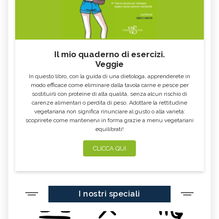
OLIO ESSENZIALE DI
OLIO ESSENZIALE DI MONARDA
MAGGIORANA
FISTULOSA
OLIO ESSENZIALE DI
OLIO ESSENZIALE DI AJOWAN
CARDAMOMO
OLIO ESSENZIALE DI ROSA
OLIO ESSENZIALE DI PEPE NERO
Il mio quaderno di esercizi.
MOSQUETA
Veggie
OLIO ESSENZIALE DI ANGELICA
OLIO ESSENZIALE DI MANDARINO
In questo libro, con la guida di una dietologa, apprenderete in
OLIO ESSENZIALE DI LINALOE
OLIO ESSENZIALE DI LIMETTA
modo efficace come eliminare dalla tavola carne e pesce per
sostituirli con proteine di alta qualità, senza alcun rischio di
OLIO ESSENZIALE DI VERBENA
OLIO ESSENZIALE DI VERBENA
carenze alimentari o perdita di peso. Adottare la rettitudine
OFFICINALIS
vegetariana non significa rinunciare al gusto o alla varietà:
scoprirete come mantenervi in forma grazie a menu vegetariani
OLIO ESSENZIALE DI CIPOLLA
OLIO ESSENZIALE DI POMPELMO
equilibrati!
OLIO ESSENZIALE DI MIRRA
OLIO ESSENZIALE DI MELISSA
CLICCA QUI
OLIO ESSENZIALE DI CAJEPUT
OLIO ESSENZIALE DI ISSOPO
OLIO ESSENZIALE DI SEDANO
OLIO ESSENZIALE DI ANICE
OLIO ESSENZIALE DI GELSOMINO
OLIO ESSENZIALE DI FINOCCHIO
I nostri speciali
OLIO ESSENZIALE DI MALVA
OLIO ESSENZIALE DI THUYA
OLIO ESSENZIALE DI CARVI
OLIO ESSENZIALE DI SANDALO