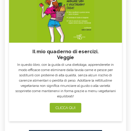
OLIO ESSENZIALE DI YLANG
OLIO ESSENZIALE DI CITRONELLA
YLANG
OLIO ESSENZIALE DI CURCUMA
OLIO ESSENZIALE DI AGLIO
OLIO ESSENZIALE DI
OLIO ESSENZIALE DI MONARDA
MAGGIORANA
FISTULOSA
OLIO ESSENZIALE DI
OLIO ESSENZIALE DI AJOWAN
CARDAMOMO
OLIO ESSENZIALE DI ROSA
OLIO ESSENZIALE DI PEPE NERO
Il mio quaderno di esercizi.
MOSQUETA
Veggie
OLIO ESSENZIALE DI ANGELICA
OLIO ESSENZIALE DI MANDARINO
In questo libro, con la guida di una dietologa, apprenderete in
OLIO ESSENZIALE DI LINALOE
OLIO ESSENZIALE DI LIMETTA
modo efficace come eliminare dalla tavola carne e pesce per
sostituirli con proteine di alta qualità, senza alcun rischio di
OLIO ESSENZIALE DI VERBENA
OLIO ESSENZIALE DI VERBENA
carenze alimentari o perdita di peso. Adottare la rettitudine
OFFICINALIS
vegetariana non significa rinunciare al gusto o alla varietà:
scoprirete come mantenervi in forma grazie a menu vegetariani
OLIO ESSENZIALE DI CIPOLLA
OLIO ESSENZIALE DI POMPELMO
equilibrati!
OLIO ESSENZIALE DI MIRRA
OLIO ESSENZIALE DI MELISSA
CLICCA QUI
OLIO ESSENZIALE DI CAJEPUT
OLIO ESSENZIALE DI ISSOPO
OLIO ESSENZIALE DI SEDANO
OLIO ESSENZIALE DI ANICE
OLIO ESSENZIALE DI GELSOMINO
OLIO ESSENZIALE DI MALVA