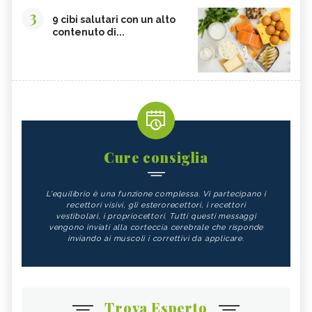
3
9 cibi salutari con un alto
contenuto di...
Cure consiglia
L'equilibrio è una funzione complessa. Vi partecipano i
recettori visivi, gli esterorecettori, i recettori
vestibolari, i propriocettori. Tutti questi messaggi
vengono inviati alla corteccia cerebrale che risponde
inviando ai muscoli i correttivi da applicare.
Trova Esperto