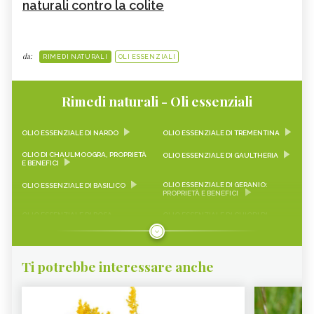
naturali contro la colite
da:
RIMEDI NATURALI
OLI ESSENZIALI
Rimedi naturali - Oli essenziali
OLIO ESSENZIALE DI NARDO
OLIO ESSENZIALE DI TREMENTINA
OLIO DI CHAULMOOGRA, PROPRIETÀ
OLIO ESSENZIALE DI GAULTHERIA
E BENEFICI
OLIO ESSENZIALE DI GERANIO:
OLIO ESSENZIALE DI BASILICO
PROPRIETÀ E BENEFICI
OLIO ESSENZIALE DI ROSA
OLIO ESSENZIALE DI CHIODI DI
DAMASCENA: LE PROPRIETÀ
GAROFANO
OLIO ESSENZIALE DI ARANCIO
OLIO ESSENZIALE DI CAMOMILLA
DOLCE
Ti potrebbe interessare anche
OLIO ESSENZIALE DI ALLORO
OLIO ESSENZIALE DI EUCALIPTO
OLIO ESSENZIALE DI PINO
OLIO ESSENZIALE DI CIPRESSO