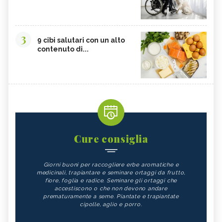
3
9 cibi salutari con un alto
contenuto di...
Cure consiglia
Giorni buoni per raccogliere erbe aromatiche e
medicinali, trapiantare e seminare ortaggi da frutto,
fiore, foglia e radice. Seminare gli ortaggi che
accestiscono o che non devono andare
prematuramente a seme. Piantate e trapiantate
cipolle, aglio e porro.