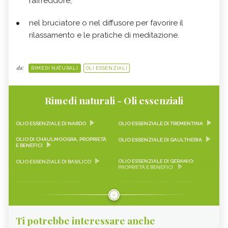
raffreddore;
nel bruciatore o nel diffusore per favorire il
rilassamento e le pratiche di meditazione.
da:
RIMEDI NATURALI
OLI ESSENZIALI
Rimedi naturali - Oli essenziali
OLIO ESSENZIALE DI NARDO
OLIO ESSENZIALE DI TREMENTINA
OLIO DI CHAULMOOGRA, PROPRIETÀ
OLIO ESSENZIALE DI GAULTHERIA
E BENEFICI
OLIO ESSENZIALE DI GERANIO:
OLIO ESSENZIALE DI BASILICO
PROPRIETÀ E BENEFICI
OLIO ESSENZIALE DI ROSA
OLIO ESSENZIALE DI CHIODI DI
DAMASCENA: LE PROPRIETÀ
GAROFANO
OLIO ESSENZIALE DI ARANCIO
OLIO ESSENZIALE DI CAMOMILLA
DOLCE
Ti potrebbe interessare anche
OLIO ESSENZIALE DI ALLORO
OLIO ESSENZIALE DI EUCALIPTO