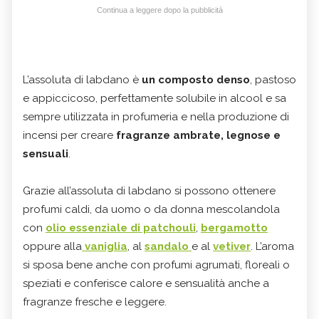
Continua a leggere dopo la pubblicità
L’assoluta di labdano è
un composto denso
, pastoso
e appiccicoso, perfettamente solubile in alcool e sa
sempre utilizzata in profumeria e nella produzione di
incensi per creare
fragranze ambrate, legnose e
sensuali
.
Grazie all’assoluta di labdano si possono ottenere
profumi caldi, da uomo o da donna mescolandola
con
olio essenziale di patchouli
,
bergamotto
oppure alla
vaniglia
, al
sandalo
e al
vetiver
. L’aroma
si sposa bene anche con profumi agrumati, floreali o
speziati e conferisce calore e sensualità anche a
fragranze fresche e leggere.