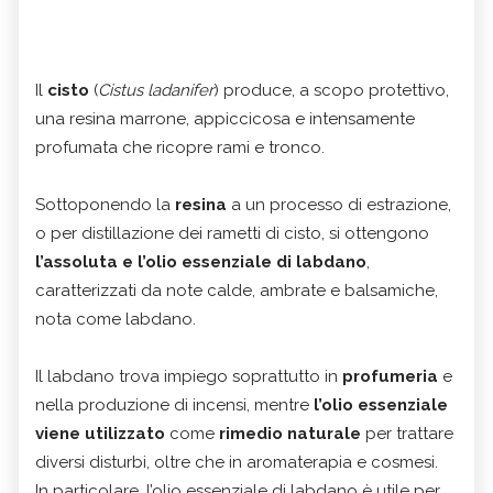
Il
cisto
(
Cistus ladanifer
) produce, a scopo protettivo,
una resina marrone, appiccicosa e intensamente
profumata che ricopre rami e tronco.
Sottoponendo la
resina
a un processo di estrazione,
o per distillazione dei rametti di cisto, si ottengono
l’assoluta e l’olio essenziale di labdano
,
caratterizzati da note calde, ambrate e balsamiche,
nota come labdano.
Il labdano trova impiego soprattutto in
profumeria
e
nella produzione di incensi, mentre
l’olio essenziale
viene utilizzato
come
rimedio naturale
per trattare
diversi disturbi, oltre che in aromaterapia e cosmesi.
In particolare, l’olio essenziale di labdano è utile per