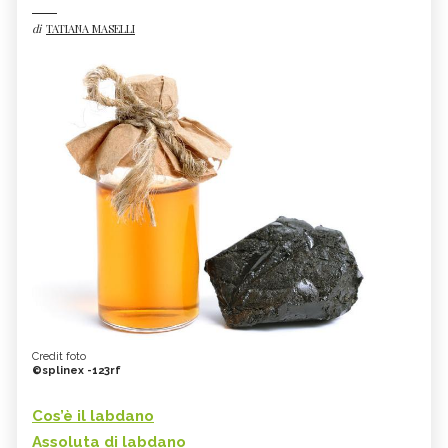
di
TATIANA MASELLI
Credit foto
©splinex -123rf
Cos’è il labdano
Assoluta di labdano