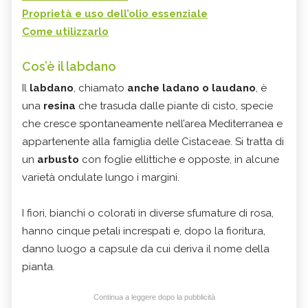
Proprietà e uso dell’olio essenziale
Come utilizzarlo
Cos’è il labdano
Il
labdano
, chiamato
anche ladano o laudano
, è
una
resina
che trasuda dalle piante di cisto, specie
che cresce spontaneamente nell’area Mediterranea e
appartenente alla famiglia delle Cistaceae. Si tratta di
un
arbusto
con foglie ellittiche e opposte, in alcune
varietà ondulate lungo i margini.
I fiori, bianchi o colorati in diverse sfumature di rosa,
hanno cinque petali increspati e, dopo la fioritura,
danno luogo a capsule da cui deriva il nome della
pianta.
Continua a leggere dopo la pubblicità