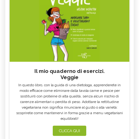
OLIO ESSENZIALE DI YLANG
OLIO ESSENZIALE DI CEDRO
YLANG
OLIO ESSENZIALE DI CITRONELLA
OLIO ESSENZIALE DI CURCUMA
OLIO ESSENZIALE DI
OLIO ESSENZIALE DI AGLIO
MAGGIORANA
OLIO ESSENZIALE DI MONARDA
OLIO ESSENZIALE DI AJOWAN
FISTULOSA
OLIO ESSENZIALE DI
OLIO ESSENZIALE DI ROSA
CARDAMOMO
MOSQUETA
OLIO ESSENZIALE DI PEPE NERO
OLIO ESSENZIALE DI ANGELICA
Il mio quaderno di esercizi.
Veggie
OLIO ESSENZIALE DI MANDARINO
OLIO ESSENZIALE DI LINALOE
In questo libro, con la guida di una dietologa, apprenderete in
OLIO ESSENZIALE DI LIMETTA
OLIO ESSENZIALE DI VERBENA
modo efficace come eliminare dalla tavola carne e pesce per
sostituirli con proteine di alta qualità, senza alcun rischio di
OLIO ESSENZIALE DI VERBENA
OLIO ESSENZIALE DI CIPOLLA
OFFICINALIS
carenze alimentari o perdita di peso. Adottare la rettitudine
vegetariana non significa rinunciare al gusto o alla varietà:
OLIO ESSENZIALE DI POMPELMO
OLIO ESSENZIALE DI MIRRA
scoprirete come mantenervi in forma grazie a menu vegetariani
equilibrati!
OLIO ESSENZIALE DI MELISSA
OLIO ESSENZIALE DI CAJEPUT
OLIO ESSENZIALE DI ISSOPO
OLIO ESSENZIALE DI SEDANO
CLICCA QUI