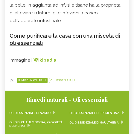
la pelle. In aggiunta ad infusi e tisane ha la proprietà
di alleviare i disturbi e le infezioni a carico
dell’apparato intestinale
Come purificare la casa con una miscela di
oli essenziali
Immagine |
Wikipedia
da:
RIMEDI NATURALI
OLI ESSENZIALI
Rimedi naturali - Oli essenziali
OLIO ESSENZIALE DI NARDO
OLIO ESSENZIALE DI TREMENTINA
OLIO DI CHAULMOOGRA, PROPRIETÀ
OLIO ESSENZIALE DI GAULTHERIA
E BENEFICI