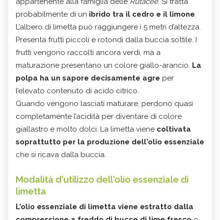
appartenente alla famiglia delle
Rutacee
. Si tratta
probabilmente di un
ibrido tra il cedro e il limone
.
L’albero di limetta può raggiungere i 5 metri d’altezza.
Presenta frutti piccoli e rotondi dalla buccia sottile. I
frutti vengono raccolti ancora verdi, ma a
maturazione presentano un colore giallo-arancio.
La
polpa ha un sapore decisamente agre
per
l’elevato contenuto di acido citrico.
Quando vengono lasciati maturare, perdono quasi
completamente l’acidità per diventare di colore
giallastro e molto dolci. La limetta viene
coltivata
soprattutto per la produzione dell'olio essenziale
che si ricava dalla buccia.
Modalità d'utilizzo dell'olio essenziale di
limetta
L’olio essenziale di limetta viene estratto dalla
compressione a freddo di bucce di lime fresco
o