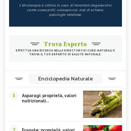
L'idroterapia è ottima in caso di fenomeni degenerativi
come osteoartiti, osteoporosi, mal di schiena,
patologie tendinee.
Trova Esperto
EFFETTUA UNA RICERCA NELLA DIRECTORY DI CURE-NATURALI E
TROVA IL TUO ESPERTO DI SALUTE NATURALE.
Enciclopedia Naturale
1
Asparagi: proprietà, valori
nutrizionali...
2
Fragole: proprietà, valori