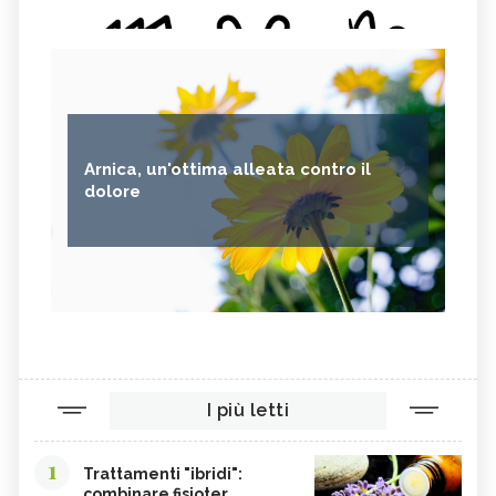
OLIO ESSENZIALE DI ARANCIO
OLIO ESSENZIALE DI BENZOINO
AMARO
OLIO ESSENZIALE DI INCENSO
OLIO ESSENZIALE DI CUMINO
OLIO ESSENZIALE DI LITSEA
CUBEBA
Arnica, un'ottima alleata contro il
dolore
I più letti
1
Trattamenti "ibridi":
combinare fisioter...