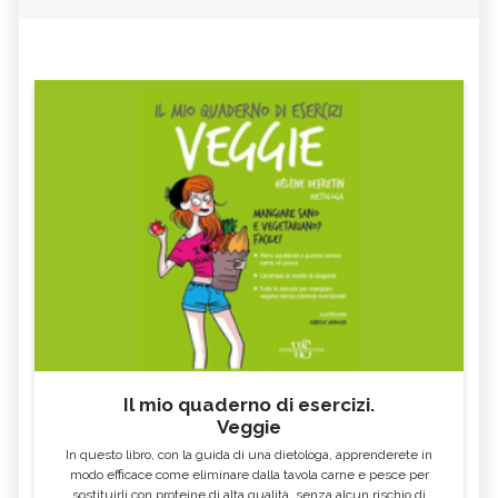
OLIO ESSENZIALE DI BOIS DE
OLIO ESSENZIALE DI LABDANO
ROSE
OLIO ESSENZIALE DI
OLIO ESSENZIALE DI SALVIA
BERGAMOTTO
OLIO ESSENZIALE DI ROSMARINO -
OLIO ESSENZIALE DI CANNELLA
CURE-NATURALI.IT
OLIO ESSENZIALE DI LEGNO DI
OLIO ESSENZIALE DI CEDRO
CEDRO
OLIO ESSENZIALE DI YLANG
OLIO ESSENZIALE DI CITRONELLA
YLANG
OLIO ESSENZIALE DI CURCUMA
OLIO ESSENZIALE DI AGLIO
OLIO ESSENZIALE DI
OLIO ESSENZIALE DI MONARDA
MAGGIORANA
FISTULOSA
OLIO ESSENZIALE DI
OLIO ESSENZIALE DI AJOWAN
CARDAMOMO
OLIO ESSENZIALE DI ROSA
OLIO ESSENZIALE DI PEPE NERO
Il mio quaderno di esercizi.
MOSQUETA
Veggie
OLIO ESSENZIALE DI ANGELICA
OLIO ESSENZIALE DI MANDARINO
In questo libro, con la guida di una dietologa, apprenderete in
OLIO ESSENZIALE DI LINALOE
OLIO ESSENZIALE DI VERBENA
modo efficace come eliminare dalla tavola carne e pesce per
sostituirli con proteine di alta qualità, senza alcun rischio di