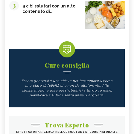
3
9 cibi salutari con un alto
contenuto di...
Cure consiglia
Essere generosi è una chiave per incamminarsi verso
uno stato di felicità che non sia altalenante. Allo
stesso modo, è utile porsi obiettivi a lungo termine,
pianificare il futuro senza ansia o angoscia.
Trova Esperto
EFFETTUA UNA RICERCA NELLA DIRECTORY DI CURE-NATURALI E