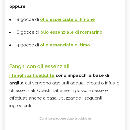
oppure
8 gocce di
olio essenziale di limone
6 gocce di
olio essenziale di rosmarino
4 gocce di
olio essenziale di timo
Fanghi con oli essenziali
I fanghi anticellulite
sono impacchi a base di
argilla
cui vengono aggiunti acqua, idrolati o infusi e
oli essenziali. Questi trattamenti possono essere
effettuati anche a casa, utilizzando i seguenti
ingredienti:
Continua a leggere dopo la pubblicità