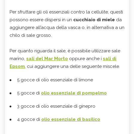
Per sfruttare gli oli essenziali contro la cellulite, questi
possono essere dispersi in un
cucchiaio di miele
da
aggiungere all’acqua della vasca o, in alternativa a un
chilo di sale grosso.
Per quanto riguarda il sale, è possibile utilizzare sale
marino,
sali del Mar Morto
oppure anche i
sali di
Epsom
, cui aggiungere una delle seguente miscele.
5 gocce di olio essenziale di limone
5 gocce di
olio essenziale di pompelmo
3 gocce di olio essenziale di ginepro
4 gocce di
olio essenziale di basilico