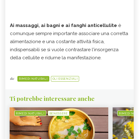
Ai massaggi, ai bagni e ai fanghi anticellulite
è
comunque sempre importante associare una corretta
alimentazione e una costante attività fisica,
indispensabili se si vuole contrastare l'insorgenza
della cellulite e ridurne la manifestazione.
da:
RIMEDI NATURALI
OLI ESSENZIALI
Ti potrebbe interessare anche
RIMEDI NATURALI
BENESSERE
RIMEDI NAT