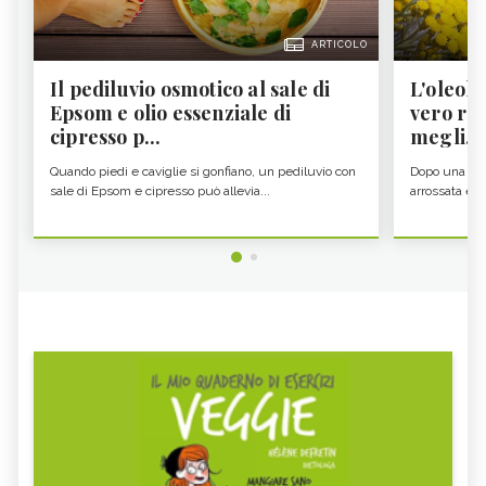
ARTICOLO
Il pediluvio osmotico al sale di
L'oleolit
Epsom e olio essenziale di
vero re 
cipresso p...
megli...
Quando piedi e caviglie si gonfiano, un pediluvio con
Dopo una gior
sale di Epsom e cipresso può allevia...
arrossata e se