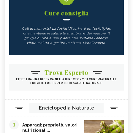
Cure consiglia
Cali di memoria? La fosfatidilserina è un fosfolipide
che mantiene in salute le membrane dei neuroni. Il
ginkgo biloba è una pianta che sostiene l'energia
vitale e aiuta a gestire lo stress, rivitalizzando.
Trova Esperto
EFFETTUA UNA RICERCA NELLA DIRECTORY DI CURE-NATURALI E
TROVA IL TUO ESPERTO DI SALUTE NATURALE.
Enciclopedia Naturale
1
Asparagi: proprietà, valori
nutrizionali...