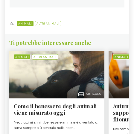
da:
ANIMALI
ALTRI ANIMALI
Ti potrebbe interessare anche
ANIMALI
ALTRI ANIMALI
ANIMALI
ARTICOLO
Come il benessere degli animali
Autunno
viene misurato oggi
supporta
fitonutr
Negli ultimi anni il benessere animale è diventato un
tema sempre più centrale nella ricer...
Nei cambi di 