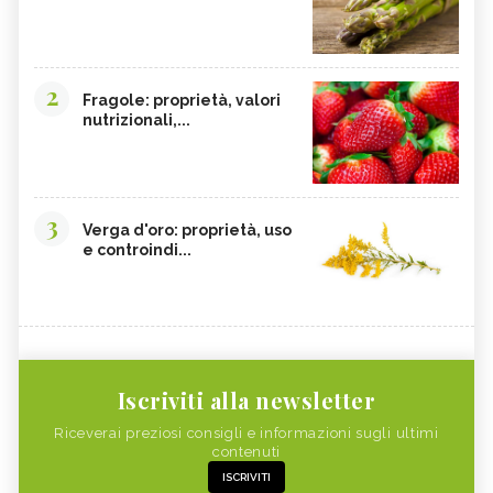
2
Fragole: proprietà, valori
nutrizionali,...
3
Verga d'oro: proprietà, uso
e controindi...
Iscriviti alla newsletter
Riceverai preziosi consigli e informazioni sugli ultimi
contenuti
ISCRIVITI