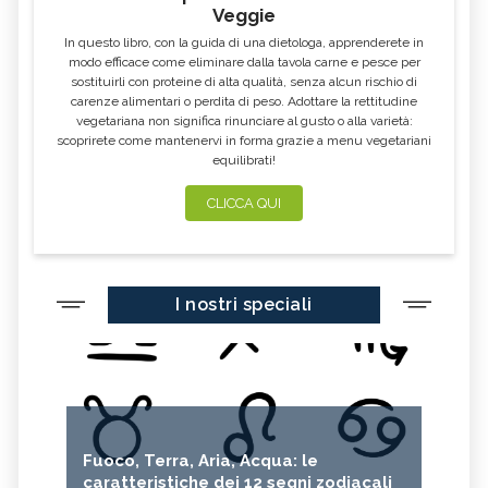
Veggie
In questo libro, con la guida di una dietologa, apprenderete in
modo efficace come eliminare dalla tavola carne e pesce per
sostituirli con proteine di alta qualità, senza alcun rischio di
carenze alimentari o perdita di peso. Adottare la rettitudine
vegetariana non significa rinunciare al gusto o alla varietà:
scoprirete come mantenervi in forma grazie a menu vegetariani
equilibrati!
CLICCA QUI
I nostri speciali
Fuoco, Terra, Aria, Acqua: le
caratteristiche dei 12 segni zodiacali