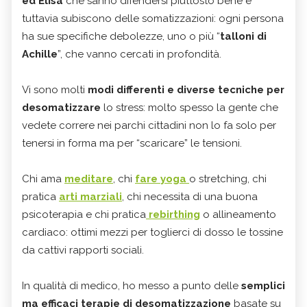
ed Elisa
che sanno difendersi piuttosto bene e
tuttavia subiscono delle somatizzazioni: ogni persona
ha sue specifiche debolezze, uno o più “
talloni di
Achille
”, che vanno cercati in profondità.
Vi sono molti
modi differenti e diverse tecniche per
desomatizzare
lo stress: molto spesso la gente che
vedete correre nei parchi cittadini non lo fa solo per
tenersi in forma ma per “scaricare” le tensioni.
Chi ama
meditare
, chi
fare yoga
o stretching, chi
pratica
arti marziali
, chi necessita di una buona
psicoterapia e chi pratica
rebirthing
o allineamento
cardiaco: ottimi mezzi per toglierci di dosso le tossine
da cattivi rapporti sociali.
In qualità di medico, ho messo a punto delle
semplici
ma efficaci terapie di desomatizzazione
basate su