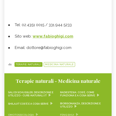
Tel: 02.4351 0015 / 331.944 5233
Sito web:
www.fabioghigi.com
Email: dottore@fabioghigi.com
da:
TERAPIE NATURALI
MEDICINA NATURALE
Terapie naturali - Medicina naturale
SALI DI SCHUSSLER, DESCRIZIONE E
RADIESTESIA: COS’È, COME
UTILIZZO - CURE-NATURALI.IT
FUNZIONA E A COSA SERVE
BIORISONANZA, DESCRIZIONE E
SHILAJIT COS'È E A COSA SERVE
UTILIZZO
OMOTOSSICOLOGIA
FENG SHUI