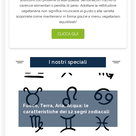
BENEFICI
UTILIZZO
carenze alimentari o perdita di peso. Adottare la rettitudine
MEDICINA PSICOSOMATICA,
MICOTERAPIA, DESCRIZIONE E
vegetariana non significa rinunciare al gusto o alla varietà:
DESCRIZIONE E UTILIZZO
UTILIZZO
scoprirete come mantenervi in forma grazie a menu vegetariani
equilibrati!
SOMATICA E ANATOMIA
TECNICHE DI RILASSAMENTO,
ESPERIENZIALE
DESCRIZIONE E UTILIZZO
CLICCA QUI
TECNICHE VIBRAZIONALI,
VINOTERAPIA, DESCRIZIONE E
DESCRIZIONE E UTILIZZO
BENEFICI
TRAGER, DESCRIZIONE E
TECNICHE MASSAGGIO, DESCRIZIONE
UTILIZZO
E UTILIZZO
I nostri speciali
POLARITY, DESCRIZIONE E
OZONOTERAPIA, DESCRIZIONE E
UTILIZZO
UTILIZZO
ORGANOTERAPIA, DESCRIZIONE E
NOSODOTERAPIA, DESCRIZIONE E
UTILIZZO
UTILIZZO
MENTASTICA, DESCRIZIONE E
NATUROPATIA, DESCRIZIONE E
UTILIZZO
UTILIZZO
MOVIMENTO TUTTE LE
MEDICINA TIBETANA, DESCRIZIONE E
Fuoco, Terra, Aria, Acqua: le
DISCIPLINE
UTILIZZO
caratteristiche dei 12 segni zodiacali
MEDICINA FUNZIONALE,
MEDICINA NATURALE, DESCRIZIONE E
DESCRIZIONE E UTILIZZO
UTILIZZO
MEDICINA QUANTICA, DESCRIZIONE
ISTINTOTERAPIA, DESCRIZIONE E
E UTILIZZO
UTILIZZO