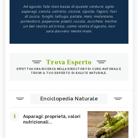
Ad agosto fate man bassa di queste verdure: aglio,
asparagi, carota, cetriolo, cicoria, cipolla, fagioli, fiori
di zucca, funghi, lattuga, patate, mais, melanzana,
pomodoro, peperone, piselli, rucola, zucchina. Inoltre,
un bel risotto all'ortica, come ricetta d'agosto, non
sarà davvero niente male.
Trova Esperto
EFFETTUA UNA RICERCA NELLA DIRECTORY DI CURE-NATURALI E
TROVA IL TUO ESPERTO DI SALUTE NATURALE.
Enciclopedia Naturale
1
Asparagi: proprietà, valori
nutrizionali...