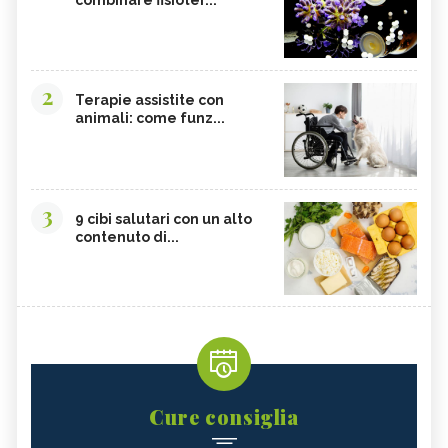
combinare fisioter...
2
Terapie assistite con
animali: come funz...
3
9 cibi salutari con un alto
contenuto di...
Cure consiglia