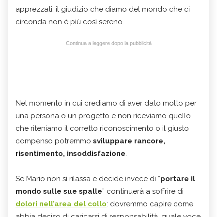
apprezzati, il giudizio che diamo del mondo che ci
circonda non è più così sereno.
Continua a leggere dopo la pubblicità
Nel momento in cui crediamo di aver dato molto per
una persona o un progetto e non riceviamo quello
che riteniamo il corretto riconoscimento o il giusto
compenso potremmo
sviluppare rancore,
risentimento, insoddisfazione
.
Se Mario non si rilassa e decide invece di “
portare il
mondo sulle sue spalle
” continuerà a soffrire di
dolori nell’area del collo
: dovremmo capire come
abbia deciso di caricarsi di responsabilità, quale voce