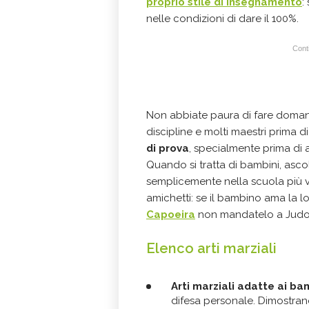
proprio stile di insegnamento
:
nelle condizioni di dare il 100%.
Conti
Non abbiate paura di fare domand
discipline e molti maestri prima d
di prova
, specialmente prima di 
Quando si tratta di bambini, ascol
semplicemente nella scuola più v
amichetti: se il bambino ama la lo
Capoeira
non mandatelo a Judo
Elenco arti marziali
Arti marziali adatte ai bam
difesa personale. Dimostrano o