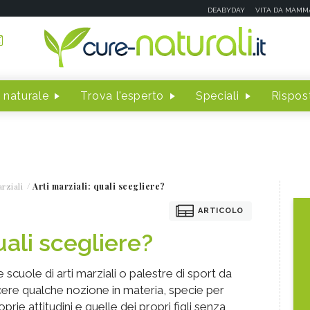
DEABYDAY
VITA DA MAMM
 naturale
Trova l'esperto
Speciali
Rispost
rziali
Arti marziali: quali scegliere?
ARTICOLO
uali scegliere?
e scuole di arti marziali o palestre di sport da
e qualche nozione in materia, specie per
rie attitudini e quelle dei propri figli senza