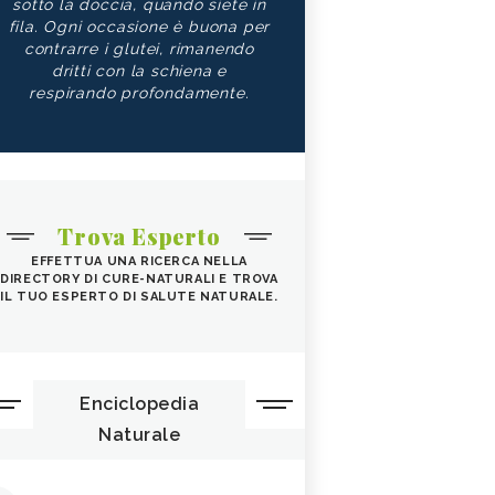
sotto la doccia, quando siete in
fila. Ogni occasione è buona per
contrarre i glutei, rimanendo
dritti con la schiena e
respirando profondamente.
Trova Esperto
EFFETTUA UNA RICERCA NELLA
DIRECTORY DI CURE-NATURALI E TROVA
IL TUO ESPERTO DI SALUTE NATURALE.
Enciclopedia
Naturale