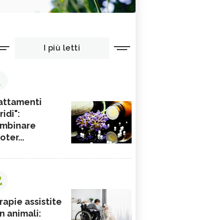
I più letti
1
attamenti
ridi":
mbinare
ioter...
2
rapie assistite
n animali: