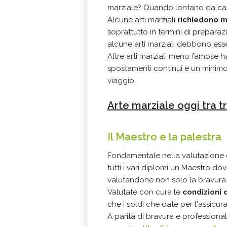
marziale? Quando lontano da casa
Alcune arti marziali
richiedono m
soprattutto in termini di preparazi
alcune arti marziali debbono esse
Altre arti marziali meno famose h
spostamenti continui e un minimo 
viaggio.
Arte marziale oggi tra t
Il Maestro e la palestra
Fondamentale nella valutazione d
tutti i vari diplomi un Maestro dov
valutandone non solo la bravura m
Valutate con cura le
condizioni 
che i soldi che date per l'assicura
A parità di bravura e professional