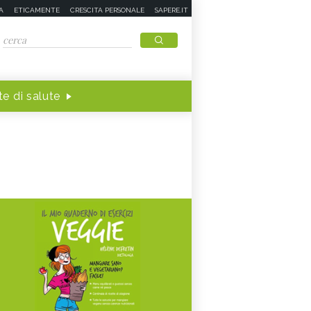
A
ETICAMENTE
CRESCITA PERSONALE
SAPERE.IT
e di salute