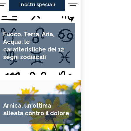
I nostri speciali
Fuoco, Terra, Aria,
Acqua: le
caratteristiche dei 12
segni zodiacali
Arnica, un'ottima
alleata contro il dolore