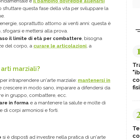
fondamentale e
il bambino dovrebbe allenarsi
uò sfruttare questa fase della vita per sviluppare la
ne.
 energie, soprattutto attorno ai venti anni: questa è
o, sfogarsi e mettersi alla prova.
aso il limite di età per combattere
, bisogna
ze del corpo, a
curare le articolazioni
, a
Tr
arti marziali?
"ib
co
per intraprendere un'arte marziale:
mantenersi in
fis
e crescere in modo sano, imparare a difendersi da
tare in gruppo, combattere, ecc.
tare in forma
e a mantenere la salute e molte di
 di corpi armoniosi e forti.
Te
co
e
si è disposti ad investire nella pratica di un'arte