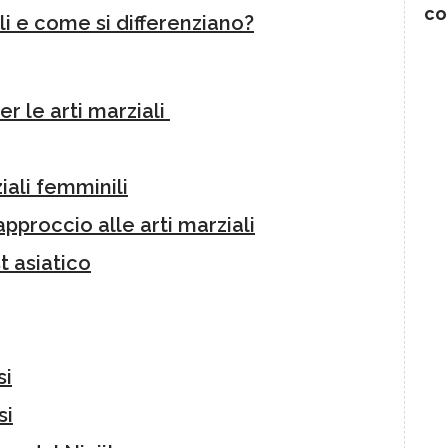
co
li e come si differenziano?
per le arti marziali
iali femminili
pproccio alle arti marziali
t asiatico
si
si