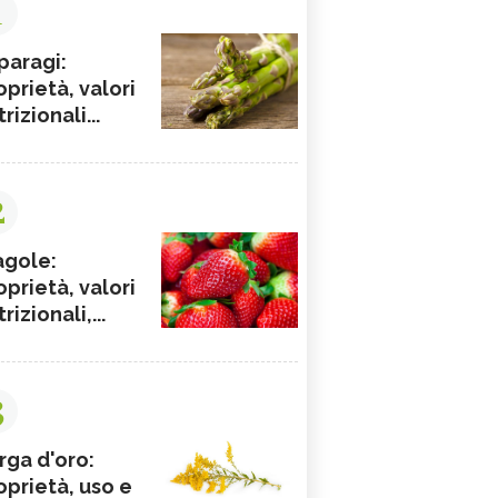
1
paragi:
oprietà, valori
rizionali...
2
agole:
oprietà, valori
rizionali,...
3
rga d'oro:
oprietà, uso e