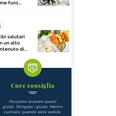
me funz...
3
ibi salutari
n un alto
ntenuto di...
Cure consiglia
Facciamo lavorare questi
glutei. Stringete i glutei. Mentre
cucinate, quando siete sedute,