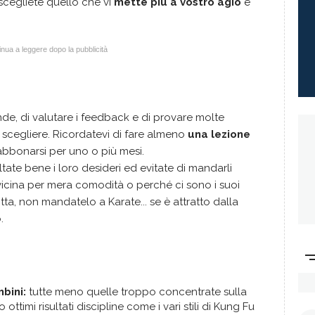
 scegliete quello che vi
mette più a vostro agio
e
nua a leggere dopo la pubblicità
e, di valutare i feedback e di provare molte
i scegliere. Ricordatevi di fare almeno
una lezione
abbonarsi per uno o più mesi.
tate bene i loro desideri ed evitate di mandarli
icina per mera comodità o perché ci sono i suoi
tta, non mandatelo a Karate... se è attratto dalla
.
bini:
tutte meno quelle troppo concentrate sulla
ttimi risultati discipline come i vari stili di Kung Fu