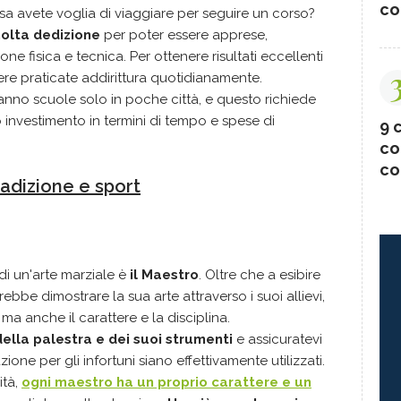
co
 avete voglia di viaggiare per seguire un corso?
olta dedizione
per poter essere apprese,
one fisica e tecnica. Per ottenere risultati eccellenti
re praticate addirittura quotidianamente.
anno scuole solo in poche città, e questo richiede
investimento in termini di tempo e spese di
9 c
co
co
radizione e sport
i un'arte marziale è
il Maestro
. Oltre che a esibire
rebbe dimostrare la sua arte attraverso i suoi allievi,
a anche il carattere e la disciplina.
della palestra e dei suoi strumenti
e assicuratevi
zione per gli infortuni siano effettivamente utilizzati.
ità,
ogni maestro ha un proprio carattere e un