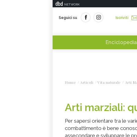
NETWORK
Seguici su
Iscriviti
Enciclopedia
Home
Articoli
Vita naturale
Arti Ma
Arti marziali: q
Per sapersi orientare tra le vari
combattimento è bene conoscer
assecondare e sviluppare le prop