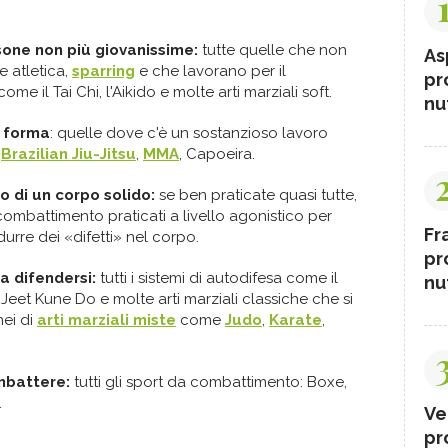
sone non più giovanissime:
tutte quelle che non
As
 atletica,
sparring
e che lavorano per il
pr
e il Tai Chi, l'Aikido e molte arti marziali soft.
nut
n forma
: quelle dove c'è un sostanzioso lavoro
,
Brazilian Jiu-Jitsu
,
MMA
, Capoeira.
po di un corpo solido:
se ben praticate quasi tutte,
combattimento praticati a livello agonistico per
Fr
rre dei «difetti» nel corpo.
pr
a difendersi:
tutti i sistemi di autodifesa come il
nut
 Jeet Kune Do e molte arti marziali classiche che si
nei di
arti marziali miste
come
Judo
,
Karate
,
ombattere:
tutti gli sport da combattimento: Boxe,
.
Ve
pr