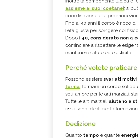
Inoltre la componente ludica è 
assieme ai suoi coetanei
; si p
coordinazione e la propriocezio
Fino ai 40 anni il corpo è ricco di
l'età giusta per spingere col fisic
Dopo
i 40, considerato non a c
cominciare a rispettare le esigen
mantenere salute ed elasticità.
Perché volete praticare 
Possono esistere
svariati motivi
forma
, formare un corpo solido 
soli, amore per le arti marziali, s
Tutte le arti marziali
aiutano a s
esse sono ideali per la formazione
Dedizione
Quanto
tempo
e quante
energi