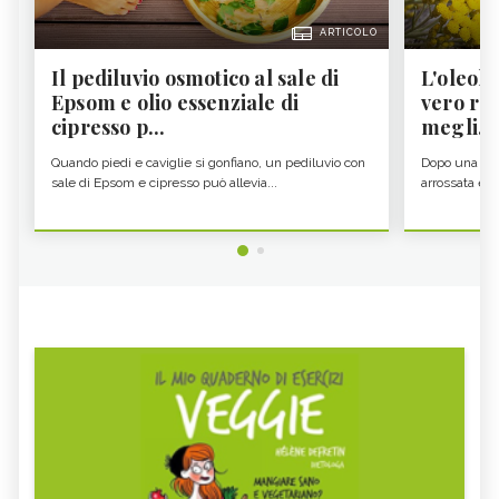
ARTICOLO
Il pediluvio osmotico al sale di
L'oleolit
Epsom e olio essenziale di
vero re 
cipresso p...
megli...
Quando piedi e caviglie si gonfiano, un pediluvio con
Dopo una gior
sale di Epsom e cipresso può allevia...
arrossata e se