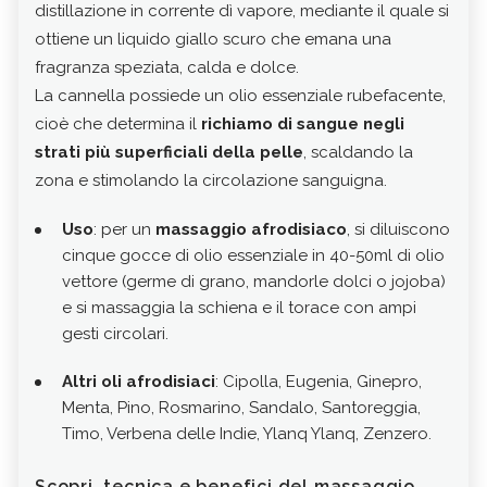
distillazione in corrente dì vapore, mediante il quale si
l’eq
ottiene un liquido giallo scuro che emana una
util
fragranza speziata, calda e dolce.
nerv
La cannella possiede un olio essenziale rubefacente,
e mu
cioè che determina il
richiamo di sangue negli
mes
strati più superficiali della pelle
, scaldando la
Leni
zona e stimolando la circolazione sanguigna.
prof
molt
Uso
: per un
massaggio afrodisiaco
, si diluiscono
una 
cinque gocce di olio essenziale in 40-50ml di olio
ques
vettore (germe di grano, mandorle dolci o jojoba)
che 
e si massaggia la schiena e il torace con ampi
azul
gesti circolari.
anti
Altri oli afrodisiaci
: Cipolla, Eugenia, Ginepro,
Menta, Pino, Rosmarino, Sandalo, Santoreggia,
Timo, Verbena delle Indie, Ylanq Ylanq, Zenzero.
l
Scopri tecnica e benefici del massaggio