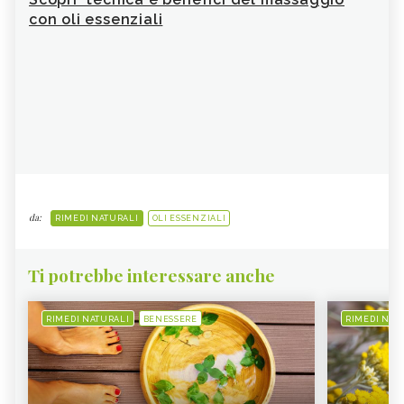
A
con oli essenziali
Hai
abh
da:
RIMEDI NATURALI
OLI ESSENZIALI
Ti potrebbe interessare anche
RIMEDI NATURALI
BENESSERE
RIMEDI NAT