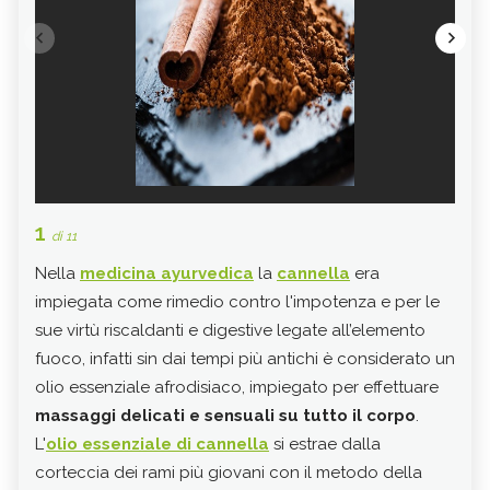
1
2
di 11
di 
Nella
medicina ayurvedica
la
cannella
era
L'us
impiegata come rimedio contro l'impotenza e per le
innu
sue virtù riscaldanti e digestive legate all’elemento
dei 
fuoco, infatti sin dai tempi più antichi è considerato un
Meso
olio essenziale afrodisiaco, impiegato per effettuare
era 
massaggi delicati e sensuali su tutto il corpo
.
sue 
L'
olio essenziale di cannella
si estrae dalla
cons
corteccia dei rami più giovani con il metodo della
L'ol