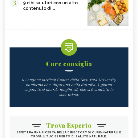
3
9 cibi salutari con un alto
contenuto di...
Cure consiglia
Il Langone Medical Center della New York University
conferma che, dopo una bella dormita, il giorno
seguente si ricorda meglio ciò che si è studiato la
sera prima.
Trova Esperto
EFFETTUA UNA RICERCA NELLA DIRECTORY DI CURE-NATURALI E
TROVA IL TUO ESPERTO DI SALUTE NATURALE.