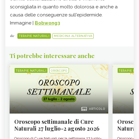
sconsigliata in quanto molto dolorosa e anche a
causa delle conseguenze sull'epidermide.
Immagine |
Bobwong3
da:
TERAPIE NATURALI
MEDICINA ALTERNATIVA
Ti potrebbe interessare anche
TERAPIE NATURALI
OROSCOPO
TERAPIE NA
ARTICOLO
Oroscopo settimanale di Cure
Oroscop
Naturali 27 luglio-2 agosto 2026
Natural
Oroscopo di Cure Naturali per la settimana 27 luglio-
Oroscopo di 