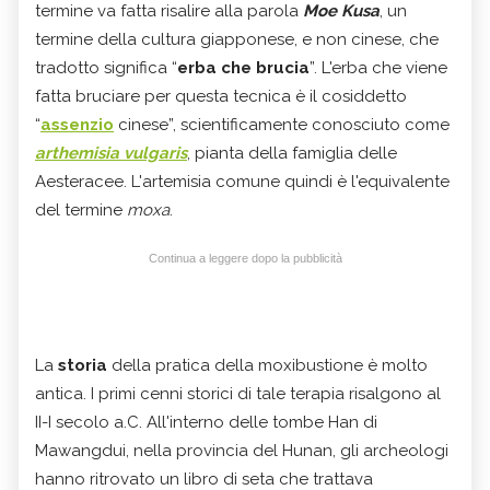
termine va fatta risalire alla parola
Moe Kusa
, un
termine della cultura giapponese, e non cinese, che
tradotto significa “
erba che brucia
”. L'erba che viene
fatta bruciare per questa tecnica è il cosiddetto
“
assenzio
cinese”, scientificamente conosciuto come
arthemisia vulgaris
, pianta della famiglia delle
Aesteracee. L'artemisia comune quindi è l'equivalente
del termine
moxa
.
Continua a leggere dopo la pubblicità
La
storia
della pratica della moxibustione è molto
antica. I primi cenni storici di tale terapia risalgono al
II-I secolo a.C. All'interno delle tombe Han di
Mawangdui, nella provincia del Hunan, gli archeologi
hanno ritrovato un libro di seta che trattava