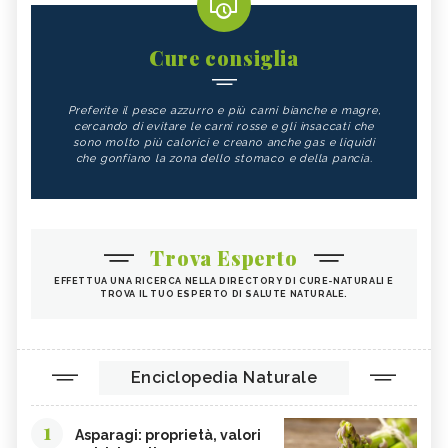
Cure consiglia
Preferite il pesce azzurro e più carni bianche e magre,
cercando di evitare le carni rosse e gli insaccati che
sono molto più calorici e creano anche gas e liquidi
che gonfiano la zona dello stomaco e della pancia.
Trova Esperto
EFFETTUA UNA RICERCA NELLA DIRECTORY DI CURE-NATURALI E
TROVA IL TUO ESPERTO DI SALUTE NATURALE.
Enciclopedia Naturale
1
Asparagi: proprietà, valori