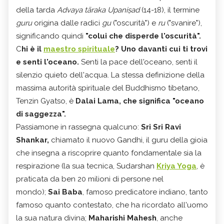
della tarda
Advaya tāraka Upaniṣad
(14-18), il termine
guru
origina dalle radici
gu
("oscurità") e
ru
("svanire"),
significando quindi
"colui che disperde l'oscurità".
C
hi è il
maestro spirituale
? Uno davanti cui ti trovi
e senti l'oceano.
Senti la pace dell'oceano, senti il
silenzio quieto dell'acqua. La stessa definizione della
massima autorità spirituale del Buddhismo tibetano,
Tenzin Gyatso, è
Dalai Lama, che significa "oceano
di saggezza".
Passiamone in rassegna qualcuno:
Sri Sri Ravi
Shankar,
chiamato il nuovo Gandhi, il guru della gioia
che insegna a riscoprire quanto fondamentale sia la
respirazione (la sua tecnica, Sudarshan
Kriya Yoga
, è
praticata da ben 20 milioni di persone nel
mondo);
Sai Baba
, famoso predicatore indiano, tanto
famoso quanto contestato, che ha ricordato all'uomo
la sua natura divina;
Maharishi Mahesh
, anche