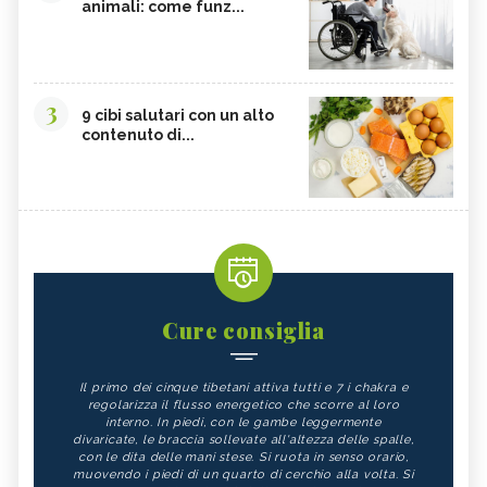
animali: come funz...
3
9 cibi salutari con un alto
contenuto di...
Cure consiglia
Il primo dei cinque tibetani attiva tutti e 7 i chakra e
regolarizza il flusso energetico che scorre al loro
interno. In piedi, con le gambe leggermente
divaricate, le braccia sollevate all'altezza delle spalle,
con le dita delle mani stese. Si ruota in senso orario,
muovendo i piedi di un quarto di cerchio alla volta. Si