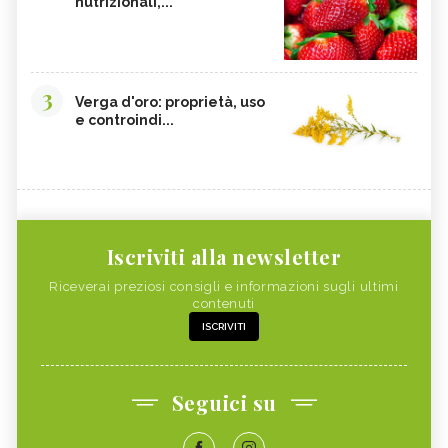
nutrizionali,...
3
Verga d'oro: proprietà, uso
e controindi...
Iscriviti alla newsletter
Riceverai preziosi consigli e informazioni sugli ultimi
contenuti
ISCRIVITI
Seguici su