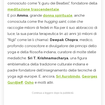
conosciuto come "il guru dei Beatles", fondatore della
meditazione trascendentale
.
E poi
Amma
, grande
donna spirituale
, anche
conosciuta come the
hugging saint,
colei che
raccoglie milioni di fedeli in fila per il suo abbraccio di
luce, la sua parola terapeutica (in 40 anni 30 milioni di
"filgli" come lei li chiama).
Deepak Chopra
, medico,
profondo conoscitore e divulgatore dei principi dello
yoga e della filosofia indiana, curatore di molte stelle
mediatiche.
Sri T.
Krishnamacharya
, una figura
emblematica della tradizione culturale indiana e
padre fondatore dell'insegnamento delle tecniche di
yoga agli europei. E, ancora,
Sri Aurobindo
,
Georges
Gurdjieff
,
Osho
e molti altri.
Continua a leggere dopo la pubblicità