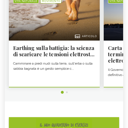
VITA NATURALE
MOVIMENTO
VITA NATUR
ARTICOLO
Earthing sulla battigia: la scienza
Carta d'
di scaricare le tensioni elettrost...
termine
elettron
Camminare a piedi nudi sulla terra, sull'erba o sulla
sabbia bagnata è un gesto semplice c...
Il Governo c
definitivo all