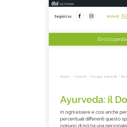
NETWORK
Seguici su
Iscriviti
Enciclopedia
Home
Articoli
Terapie naturali
Med
Ayurveda: il D
In ogni essere e così anche per
percentuali differenti questo sp
ognuno di noi ha una personale 