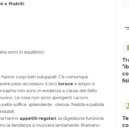
oni o
Prakriti:
osha sono in equilibrio)
Tr
"ib
co
a hanno corpi ben sviluppati. C’è comunque
fis
avere peso eccessivo. Il loro
torace
è ampio e
i kapha non sono in evidenza a causa del fatto
 buono. Le ossa non sono sporgenti. La loro
 pelle soffice, splendente , oleosa, fredda e pallida.
ondulati.
Te
pha hanno
appetiti regolari
, la digestione funziona
co
nno la tendenza a muoversi lentamente. Bramano