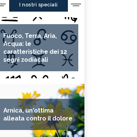
I nostri speciali
Fuoco, Terra, Aria,
Acqua: le
caratteristiche dei 12
segni zodiacali
Arnica, un'ottima
alleata contro il dolore