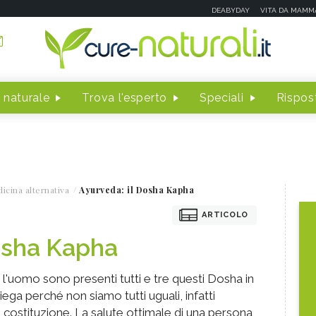
DEABYDAY
VITA DA MAMM
 naturale
Trova l'esperto
Speciali
Rispost
icina alternativa
Ayurveda: il Dosha Kapha
ARTICOLO
osha Kapha
 l'uomo sono presenti tutti e tre questi Dosha in
iega perché non siamo tutti uguali, infatti
costituzione. La salute ottimale di una persona,