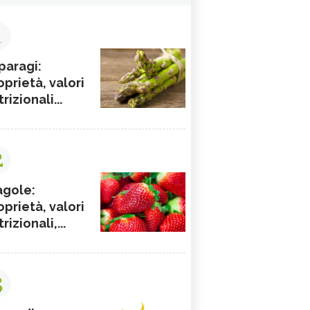
1
paragi:
oprietà, valori
rizionali...
2
agole:
oprietà, valori
rizionali,...
3