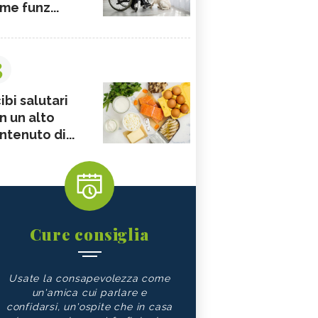
me funz...
3
ibi salutari
n un alto
ntenuto di...
Cure consiglia
Usate la consapevolezza come
un'amica cui parlare e
confidarsi, un'ospite che in casa