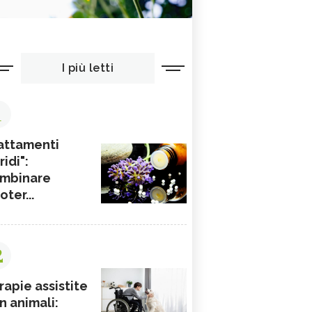
I più letti
1
attamenti
ridi":
mbinare
ioter...
2
rapie assistite
n animali: