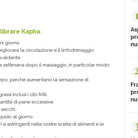
.
As
ilibrare Kapha
pr
gni giorno.
nut
gliorare la circolazione e il linfodrenaggio
scaldante.
a settimana dopo il massaggio, in particolar modo
il corpo, perchè aumentano la sensazione di
Fr
pr
si inclusi i cibi fritti.
nut
quantità di pane eccessive.
 secchi.
quido al giorno.
e astringenti nelle vostre scelte di alimenti e le