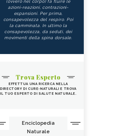
(ovvero nel corpo) fa fluire le
azioni-reazioni, contrazioni-
espansioni. Per prima,
consapevolezza del respiro. Poi
la camminata. In ultimo la
consapevolezza, da seduti, dei
movimenti della spina dorsale.
Trova Esperto
EFFETTUA UNA RICERCA NELLA
DIRECTORY DI CURE-NATURALI E TROVA
IL TUO ESPERTO DI SALUTE NATURALE.
Enciclopedia
Naturale