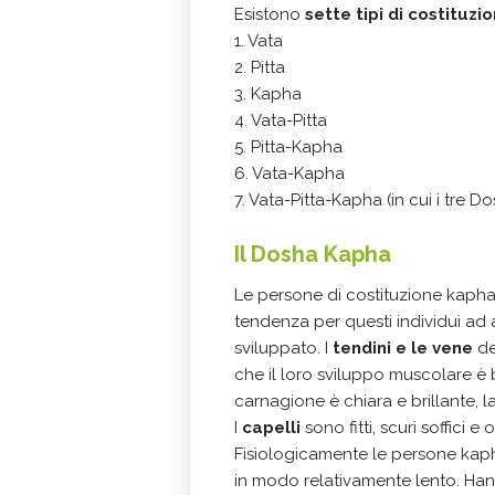
Esistono
sette tipi di costituzi
1. Vata
2. Pitta
3. Kapha
4. Vata-Pitta
5. Pitta-Kapha
6. Vata-Kapha
7. Vata-Pitta-Kapha (in cui i tre D
Il Dosha Kapha
Le persone di costituzione kaph
tendenza per questi individui ad 
sviluppato. I
tendini e le vene
de
che il loro sviluppo muscolare è
carnagione è chiara e brillante, la
I
capelli
sono fitti, scuri soffici e 
Fisiologicamente le persone ka
in modo relativamente lento. Ha