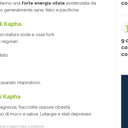
co
. Hanno una
forte energia vitale
evidenziata da
o generalmente sane, felici e pacifiche.
di Kapha
scolatura soda e ossa forti.
9 c
 regolari.
co
co
tato.
pparato respiratorio.
di Kapha
 magrezza, flaccidità oppure obesità.
di muco e saliva. Letargia e stati depressivi.
nua a leggere dopo la pubblicità