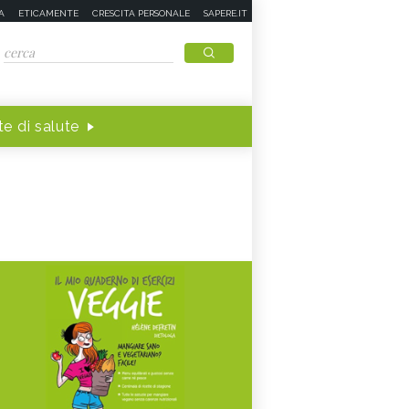
A
ETICAMENTE
CRESCITA PERSONALE
SAPERE.IT
e di salute