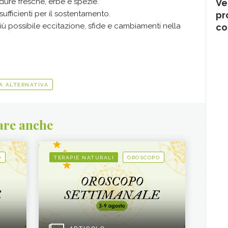
re fresche, erbe e spezie.
Ve
ufficienti per il sostentamento.
pr
ù possibile eccitazione, sfide e cambiamenti nella
co
A ALTERNATIVA
are anche
O
TERAPIE NATURALI
OROSCOPO