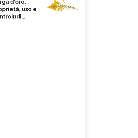
rga d'oro:
oprietà, uso e
ntroindi...