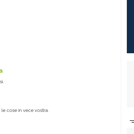
a
i.
le cose in vece vostra.