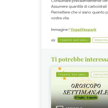
Consumare prevalentemente verdu
Assumere quantità di carboidrati s
Permettere che vi siano quanto pi
vostra vita.
Immagine !
Yogalifespark
da:
TERAPIE NATURALI
MEDICIN
Ti potrebbe interess
TERAPIE NATURALI
OROSCOP