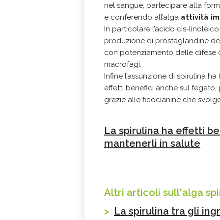
nel sangue, partecipare alla form
e conferendo all’alga
attività i
In particolare l’acido cis-linolei
produzione di prostaglandine dell
con potenziamento delle difese o
macrofagi.
Infine l’assunzione di spirulina ha
effetti benefici anche sul fegat
grazie alle ficocianine che svol
La spirulina ha effetti b
mantenerli in salute
Altri articoli sull'alga spi
>
La spirulina tra gli in