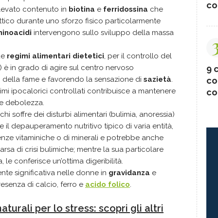
co
elevato contenuto in
biotina
e
ferridossina
che
attico durante uno sforzo fisico particolarmente
inoacidi
intervengono sullo sviluppo della massa
ue
regimi alimentari dietetici
, per il controllo del
 è in grado di agire sul centro nervoso
9 c
li della fame e favorendo la sensazione di
sazietà
.
co
gimi ipocalorici controllati contribuisce a mantenere
co
are debolezza.
 chi soffre dei disturbi alimentari (bulimia, anoressia)
e il depauperamento nutritivo tipico di varia entità,
enze vitaminiche o di minerali e potrebbe anche
rsa di crisi bulimiche; mentre la sua particolare
, le conferisce un’ottima digeribilità.
ente significativa nelle donne in
gravidanza
e
presenza di calcio, ferro e
acido folico
.
aturali per lo stress: scopri gli altri