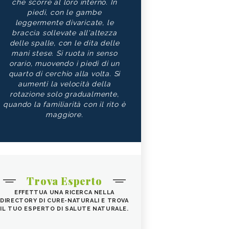
che scorre al loro interno. In
piedi, con le gambe
leggermente divaricate, le
braccia sollevate all'altezza
delle spalle, con le dita delle
mani stese. Si ruota in senso
orario, muovendo i piedi di un
quarto di cerchio alla volta. Si
aumenti la velocità della
rotazione solo gradualmente,
quando la familiarità con il rito è
maggiore.
Trova Esperto
EFFETTUA UNA RICERCA NELLA
DIRECTORY DI CURE-NATURALI E TROVA
IL TUO ESPERTO DI SALUTE NATURALE.