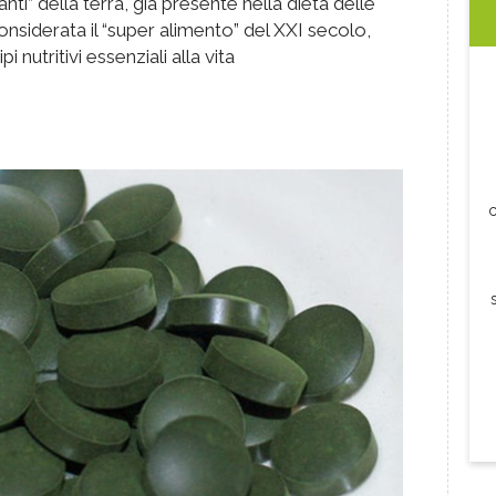
anti” della terra, già presente nella dieta delle
onsiderata il “super alimento” del XXI secolo,
i nutritivi essenziali alla vita
c