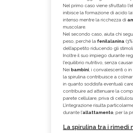
Nel primo caso viene sfruttato l'
inibisce la formazione di acido l
intenso mentre la ricchezza di
am
muscolare.
Nel secondo caso, aiuta chi seg
peso, perché la
fenilalanina
(3%)
dell’appetito riducendo gli stimo
Inoltre il suo impiego durante re
l'equilibrio nutritivo, senza caus
Nei
bambini
, i convalescenti o in
la spirulina contribuisce a colmar
in quanto soddisfa eventuali car
contribuire ad attenuare la compa
parete cellulare, priva di cellulosa
L’integrazione risulta particolarm
durante l’
allattamento
, per la 
La spirulina tra i rimedi n