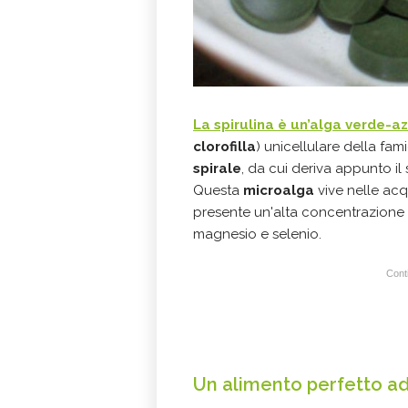
La spirulina è un’alga verde-a
clorofilla
) unicellulare della fam
spirale
, da cui deriva appunto il
Questa
microalga
vive nelle acq
presente un'alta concentrazione di
magnesio e selenio.
Conti
Un alimento perfetto ada