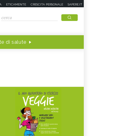
A
ETICAMENTE
CRESCITA PERSONALE
SAPERE.IT
e di salute