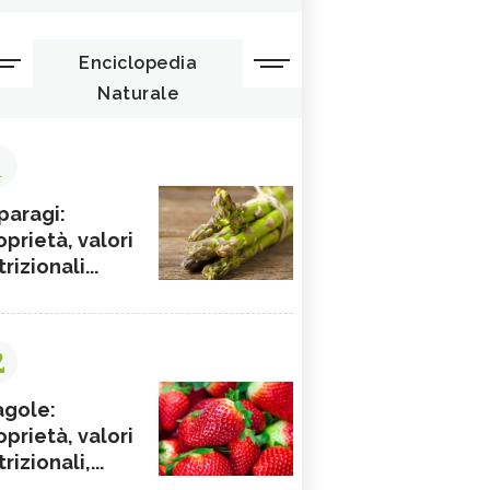
Enciclopedia
Naturale
1
paragi:
oprietà, valori
rizionali...
2
agole:
oprietà, valori
rizionali,...