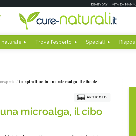
DEABYDAY
VITA DA MAMM
 naturale
Trova l'esperto
Speciali
Rispost
uropatia
La spirulina: in una microalga, il cibo del
ARTICOLO
 una microalga, il cibo