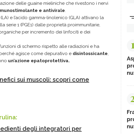
azione delle guaine mieliniche che rivestono i nervi
mmunostimolante e antivirale
.
co (LA) e l’acido gamma-linolenico (GLA) attivano la
a serie 1 (PGE1) dalle proprietà proimmunitarie,
rganiche per incremento dei linfociti e dei
 funzioni di schermo rispetto alle radiazioni e ha
o, perché agisce come depurativo e
disintossicante
,
As
gono
un’azione epatoprotettiva.
pr
nut
enefici sui muscoli: scopri come
Fr
rulina:
pr
nut
gredienti degli integratori per