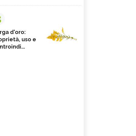
3
rga d'oro:
oprietà, uso e
ntroindi...