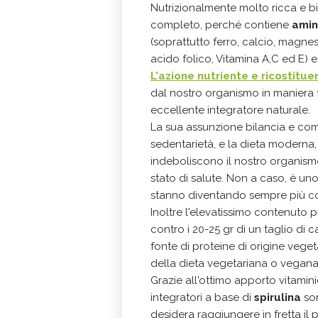
Nutrizionalmente molto ricca e bil
completo, perché contiene
amin
(soprattutto ferro, calcio, magnes
acido folico, Vitamina A,C ed E) 
L'azione nutriente e ricostitue
dal nostro organismo in maniera f
eccellente integratore naturale.
La sua assunzione bilancia e com
sedentarietà, e la dieta moderna,
indeboliscono il nostro organism
stato di salute. Non a caso, è un
stanno diventando sempre più co
Inoltre l'elevatissimo contenuto 
contro i 20-25 gr di un taglio di
fonte di proteine di origine veget
della dieta vegetariana o vegana
Grazie all'ottimo apporto vitamin
integratori a base di
spirulina
son
desidera raggiungere in fretta il