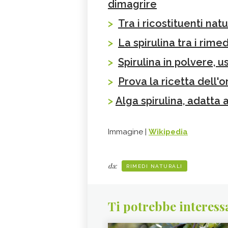
dimagrire
>
Tra i ricostituenti nat
>
La spirulina tra i rime
>
Spirulina in polvere, u
>
Prova la ricetta dell'o
>
Alga spirulina, adatta
Immagine |
Wikipedia
da:
RIMEDI NATURALI
Ti potrebbe interess