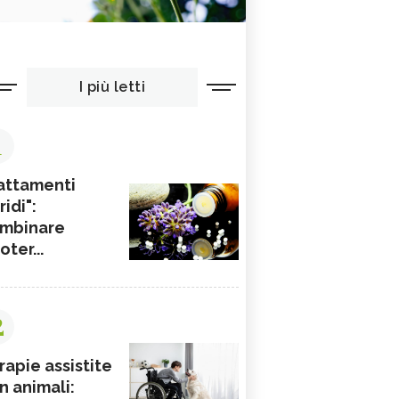
I più letti
1
attamenti
ridi":
mbinare
ioter...
2
rapie assistite
n animali: