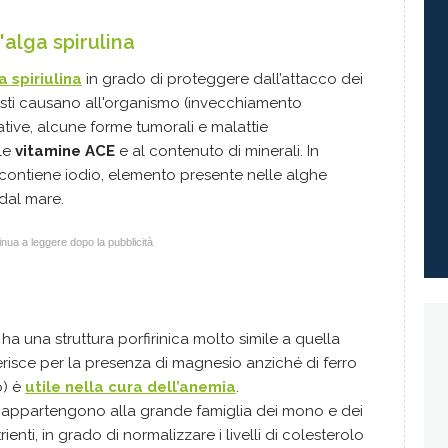
'alga spirulina
a spiriulina
in grado di proteggere dall’attacco dei
uesti causano all'organismo (invecchiamento
ive, alcune forme tumorali e malattie
lle
vitamine ACE
e al contenuto di minerali. In
contiene iodio, elemento presente nelle alghe
dal mare.
nua a leggere dopo la pubblicità
 ha una struttura porfirinica molto simile a quella
erisce per la presenza di magnesio anziché di ferro
o) è
utile nella cura dell’anemia
.
 appartengono alla grande famiglia dei mono e dei
ienti, in grado di normalizzare i livelli di colesterolo