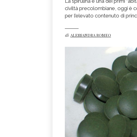
La spirulina è una dei primi “abit
civiltà precolombiane, oggi è c
per l’elevato contenuto di princip
di
ALESSANDRA ROMEO