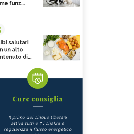
me funz...
3
ibi salutari
n un alto
ntenuto di...
Cure consiglia
Il primo dei cinque tibetani
attiva tutti e 7 i chakra e
regolarizza il flusso energetico