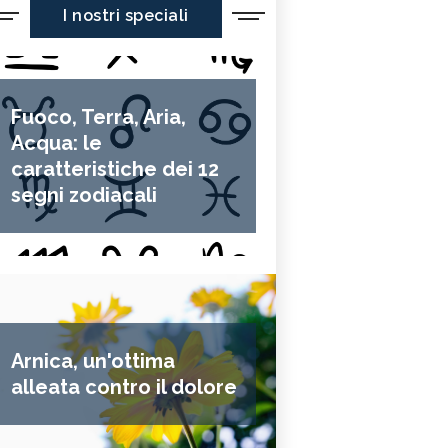
I nostri speciali
Fuoco, Terra, Aria,
Acqua: le
caratteristiche dei 12
segni zodiacali
Arnica, un'ottima
alleata contro il dolore