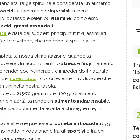
anciata, l’alga spirulina è considerata un alimento
oacidi
, altamente biodisponibili, minerali
io, potassio e selenio),
vitamine
(complesso B,
e
acidi grassi essenziali
.
nte
è data dai suddetti principi nutritivi, assimilati
acile e veloce, che rendono la spirulina un
pleta la nostra alimentazione, quando la
 povera di micronutrienti, lo
stress
e l’inquinamento
Tr
o rendendoci vulnerabili e impedendo il naturale
"ib
o dei
novel food
, i cibi di recente introduzione che
co
muni nella nostra tavola.
fis
proteico (65-70 grammi per 100 gr di alimento,
 carne magra), la rende un
alimento
indispensabile,
ale, particolarmente adatta a chi segue i regimi
.
ico e alle sue preziose
proprietà antiossidanti,
gli
Te
o molto in voga anche tra gli
sportivi
e tra chi
co
 proprio peso forma.