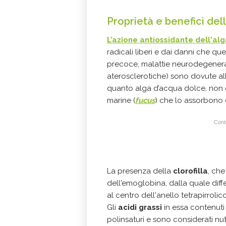
Proprietà e benefici dell
L’azione antiossidante dell'alg
radicali liberi e dai danni che q
precoce, malattie neurodegenerat
aterosclerotiche) sono dovute a
quanto alga d’acqua dolce, non 
marine (
fucus
) che lo assorbono 
Conti
La presenza della
clorofilla
, che
dell'emoglobina, dalla quale diff
al centro dell'anello tetrapirrolic
Gli
acidi grassi
in essa contenuti
polinsaturi e sono considerati nutr