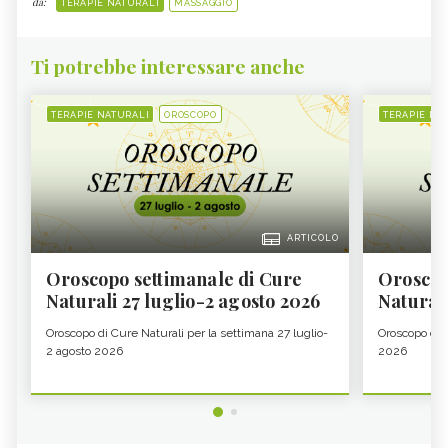
da:
TERAPIE NATURALI
MASSAGGIO
Ti potrebbe interessare anche
TERAPIE NATURALI
OROSCOPO
TERAPIE NA
ARTICOLO
Oroscopo settimanale di Cure
Oroscop
Naturali 27 luglio-2 agosto 2026
Natural
Oroscopo di Cure Naturali per la settimana 27 luglio-
Oroscopo di 
2 agosto 2026
2026