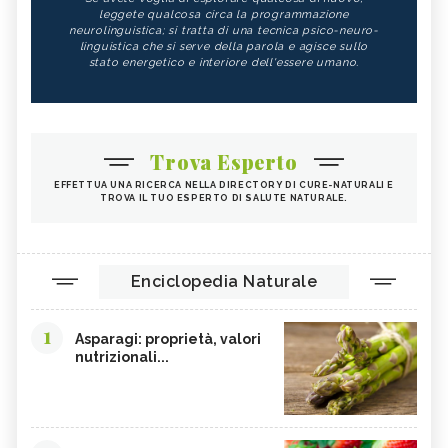
leggete qualcosa circa la programmazione
neurolinguistica; si tratta di una tecnica psico-neuro-
linguistica che si serve della parola e agisce sullo
stato energetico e interiore dell'essere umano.
Trova Esperto
EFFETTUA UNA RICERCA NELLA DIRECTORY DI CURE-NATURALI E
TROVA IL TUO ESPERTO DI SALUTE NATURALE.
Enciclopedia Naturale
1
Asparagi: proprietà, valori
nutrizionali...