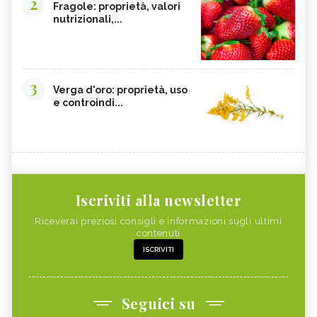
2
Fragole: proprietà, valori
nutrizionali,...
3
Verga d'oro: proprietà, uso
e controindi...
Iscriviti alla newsletter
Riceverai preziosi consigli e informazioni sugli ultimi
contenuti
ISCRIVITI
Seguici su