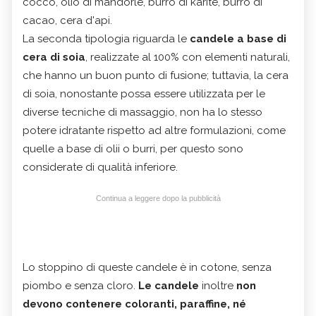
cocco, olio di mandorle, burro di karité, burro di
cacao, cera d'api.
La seconda tipologia riguarda le
candele a base di
cera di soia
, realizzate al 100% con elementi naturali,
che hanno un buon punto di fusione; tuttavia, la cera
di soia, nonostante possa essere utilizzata per le
diverse tecniche di massaggio, non ha lo stesso
potere idratante rispetto ad altre formulazioni, come
quelle a base di olii o burri, per questo sono
considerate di qualità inferiore.
Continua a leggere dopo la pubblicità
Lo stoppino di queste candele è in cotone, senza
piombo e senza cloro.
Le candele
inoltre
non
devono contenere coloranti, paraffine, né