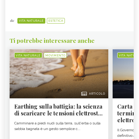
da:
VITA NATURALE
ESTETICA
Ti potrebbe interessare anche
VITA NATURALE
MOVIMENTO
VITA NATUR
ARTICOLO
Earthing sulla battigia: la scienza
Carta d'
di scaricare le tensioni elettrost...
termine
elettron
Camminare a piedi nudi sulla terra, sull'erba o sulla
sabbia bagnata è un gesto semplice c...
Il Governo c
definitivo all