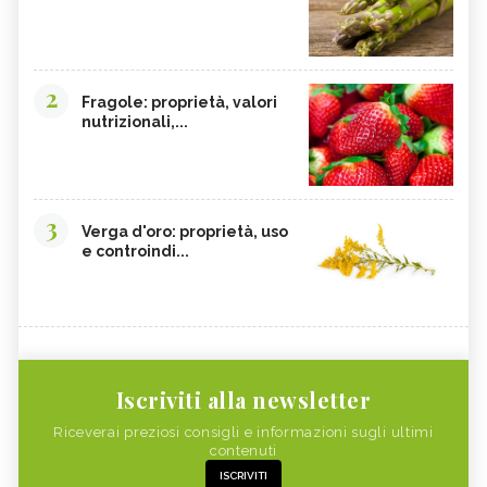
2
Fragole: proprietà, valori
nutrizionali,...
3
Verga d'oro: proprietà, uso
e controindi...
Iscriviti alla newsletter
Riceverai preziosi consigli e informazioni sugli ultimi
contenuti
ISCRIVITI