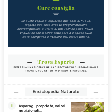
Cure consiglia
Se avete voglia di esplorare qualcosa di nuovo,
leggete qualcosa circa la programmazione
neurolinguistica; si tratta di una tecnica psico-neuro-
linguistica che si serve della parola e agisce sullo
stato energetico e interiore dell'essere umano.
Trova Esperto
EFFETTUA UNA RICERCA NELLA DIRECTORY DI CURE-NATURALI E
TROVA IL TUO ESPERTO DI SALUTE NATURALE.
Enciclopedia Naturale
1
Asparagi: proprietà, valori
nutrizionali...