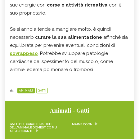
sue energie con
corse o attività ricreativa
con il
suo proprietario.
Se si annoia tende a mangiare molto, è quindi
necessario
curare la sua alimentazione
affinché sia
equilibrata per prevenire eventuali condizioni di
sovrappeso
. Potrebbe sviluppare patologie
cardiache da ispessimento del muscolo, come
aritmie, edema polmonare o trombosi.
da:
ANIMALI
GATTI
Animali - Gatti
GATTO: LE CARATTERISTICHE
MAINE COON
DELL'ANIMALE DOMESTICO PIÙ
AFFASCINANTE