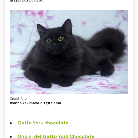
di
ELISABETTA MILANI
Credit foto
©Anna Yakimova / 123rf.com
Gatto York chocolate
Origini del Gatto York Chocolate