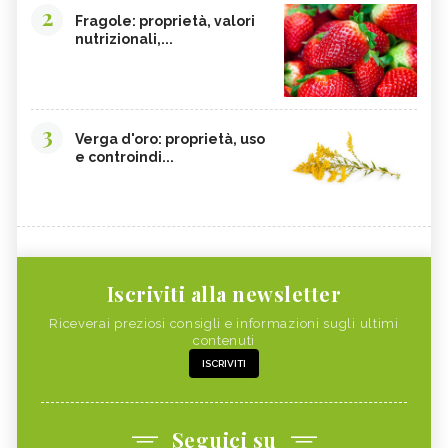
2
Fragole: proprietà, valori
nutrizionali,...
3
Verga d'oro: proprietà, uso
e controindi...
Iscriviti alla newsletter
Riceverai preziosi consigli e informazioni sugli ultimi
contenuti
ISCRIVITI
Seguici su