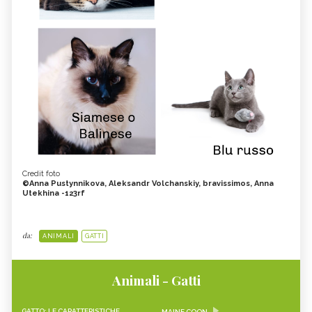
Credit foto
©Anna Pustynnikova, Aleksandr Volchanskiy, bravissimos, Anna
Utekhina -123rf
da:
ANIMALI
GATTI
Animali - Gatti
GATTO: LE CARATTERISTICHE
MAINE COON