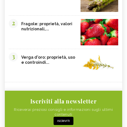
2
Fragole: proprietà, valori
nutrizionali,...
3
Verga d'oro: proprietà, uso
e controindi...
Iscriviti alla newsletter
Riceverai preziosi consigli e informazioni sugli ultimi
contenuti
ISCRIVITI