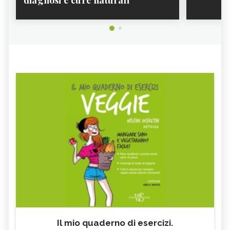
GATTO SORIANO,
CARATTERISTICHE
Il mio quaderno di esercizi.