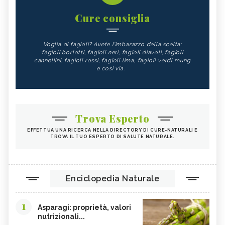
Cure consiglia
Voglia di fagioli? Avete l’imbarazzo della scelta:
fagioli borlotti, fagioli neri, fagioli diavoli, fagioli
cannellini, fagioli rossi, fagioli lima, fagioli verdi mung
e così via.
Trova Esperto
EFFETTUA UNA RICERCA NELLA DIRECTORY DI CURE-NATURALI E
TROVA IL TUO ESPERTO DI SALUTE NATURALE.
Enciclopedia Naturale
1
Asparagi: proprietà, valori
nutrizionali...