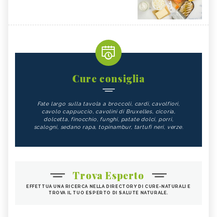
Cure consiglia
Fate largo sulla tavola a broccoli, cardi, cavolfiori,
cavolo cappuccio, cavolini di Bruxelles, cicoria,
dolcetta, finocchio, funghi, patate dolci, porri,
scalogni, sedano rapa, topinambur, tartufi neri, verze.
Trova Esperto
EFFETTUA UNA RICERCA NELLA DIRECTORY DI CURE-NATURALI E
TROVA IL TUO ESPERTO DI SALUTE NATURALE.