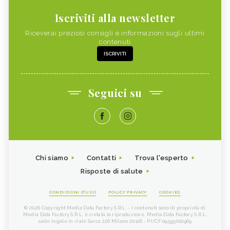
Iscriviti alla newsletter
Riceverai preziosi consigli e informazioni sugli ultimi
contenuti
ISCRIVITI
Seguici su
Chi siamo
Contatti
Trova l'esperto
Risposte di salute
CONDIZIONI D'USO
POLICY PRIVACY
COOKIES
© 2026 Copyright Media Data Factory S.R.L. - I contenuti sono di proprietà di
Media Data Factory S.R.L, è vietata la riproduzione. Media Data Factory S.R.L.
sede legale in viale Sarca 226 Milano 20126 - PI/CF 09595010969