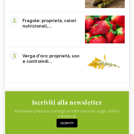
2
Fragole: proprietà, valori
nutrizionali,...
3
Verga d'oro: proprietà, uso
e controindi...
Iscriviti alla newsletter
Riceverai preziosi consigli e informazioni sugli ultimi
contenuti
ISCRIVITI