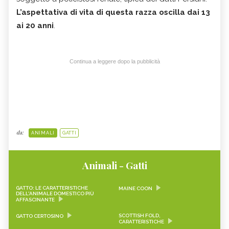
L’aspettativa di vita di questa razza oscilla dai 13
ai 20 anni
.
Continua a leggere dopo la pubblicità
da:
ANIMALI
GATTI
Animali - Gatti
GATTO: LE CARATTERISTICHE
MAINE COON
DELL'ANIMALE DOMESTICO PIÙ
AFFASCINANTE
SCOTTISH FOLD,
GATTO CERTOSINO
CARATTERISTICHE