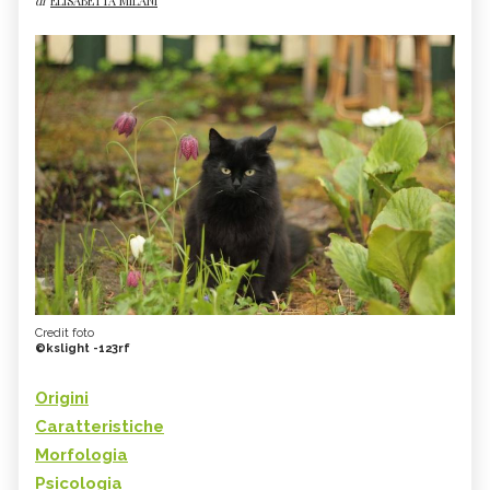
di
ELISABETTA MILANI
Credit foto
©kslight -123rf
Origini
Caratteristiche
Morfologia
Psicologia