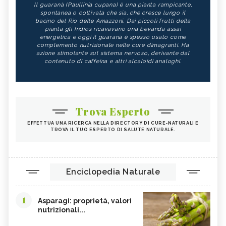
Il guaranà (Paullinia cupana) è una pianta rampicante,
spontanea o coltivata che sia, che cresce lungo il
bacino del Rio delle Amazzoni. Dai piccoli frutti della
pianta gli Indios ricavavano una bevanda assai
energetica e oggi il guaranà è spesso usato come
complemento nutrizionale nelle cure dimagranti. Ha
azione stimolante sul sistema nervoso, derivante dal
contenuto di caffeina e altri alcaloidi analoghi.
Trova Esperto
EFFETTUA UNA RICERCA NELLA DIRECTORY DI CURE-NATURALI E
TROVA IL TUO ESPERTO DI SALUTE NATURALE.
Enciclopedia Naturale
1
Asparagi: proprietà, valori
nutrizionali...