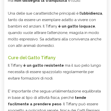
ma
non disdegna la tranquillità
e l’ozio.
Una delle sue caratteristiche principali è
l’ubbidienza
,
tanto da essere un esemplare adatto a vivere con
bambini ed anziani. Il Tiffany
è un gatto loquace
,
quando vuole attirare l’attenzione, miagola in modo
molto espressivo. Sa adattarsi alla convivenza anche
con altri animali domestici.
Cure del Gatto Tiffany
Il Tiffany
è un gatto resistente
ma il suo pelo lungo
necessita di essere spazzolato regolarmente per
evitare formazioni di nodi.
E’ importante che segua un’alimentazione equilibrata
in base al tipo di attività fisica, perché
tende
facilmente a prendere peso
. Il Tiffany può essere
soggetto a policistosi renale, tipica dei Gatti Persiani.