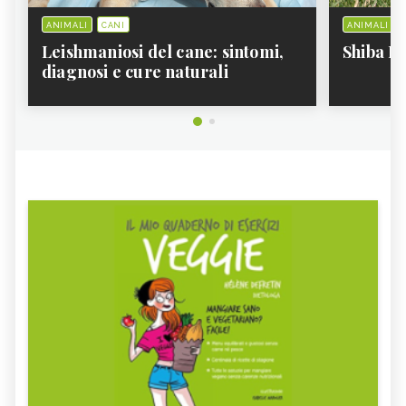
GATTO RAZZA CALICO, O
GATTO SIAMESE,
ANIMALI
CANI
ANIMALI
"TARTARUGATO"
CARATTERISTICHE
CARATTERISTICHE
Leishmaniosi del cane: sintomi,
Shiba In
diagnosi e cure naturali
GATTO SORIANO,
CARATTERISTICHE