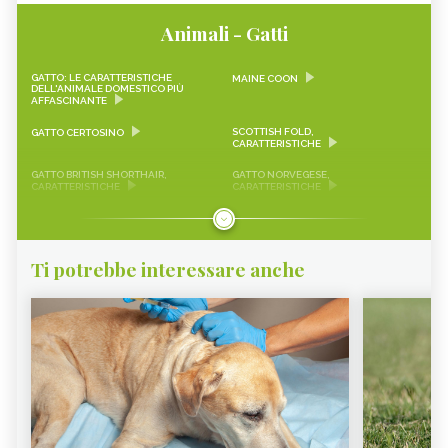
Animali - Gatti
GATTO: LE CARATTERISTICHE
MAINE COON
DELL'ANIMALE DOMESTICO PIÙ
AFFASCINANTE
SCOTTISH FOLD,
GATTO CERTOSINO
CARATTERISTICHE
GATTO BRITISH SHORTHAIR,
GATTO NORVEGESE,
CARATTERISTICHE
CARATTERISTICHE
GATTO MUNCHKIN,
GATTO RAGDOLL,
CARATTERISTICHE
CARATTERISTICHE
GATTO PERSIANO,
GATTO EUROPEO,
Ti potrebbe interessare anche
CARATTERISTICHE
CARATTERISTICHE
GATTO TIFFANY,
GATTO SACRO DI BIRMANIA,
CARATTERISTICHE
CARATTERISTICHE
GATTO SIBERIANO,
GATTO D'ANGORA,
CARATTERISTICHE
CARATTERISTICHE
GATTI A ZAMPE CORTE, QUALI
LE RAZZE DI GATTO ADATTE AI
SONO
SOGGETTI ALLERGICI
GATTO RAZZA TURCA,
GATTO YORK CHOCOLATE,
CARATTERISTICHE
CARATTERISTICHE