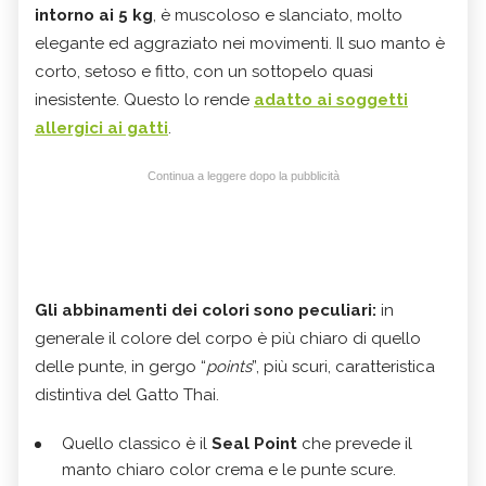
intorno ai 5 kg
, è muscoloso e slanciato, molto
elegante ed aggraziato nei movimenti. Il suo manto è
corto, setoso e fitto, con un sottopelo quasi
inesistente. Questo lo rende
adatto ai soggetti
allergici ai gatti
.
Continua a leggere dopo la pubblicità
Gli abbinamenti dei colori sono peculiari:
in
generale il colore del corpo è più chiaro di quello
delle punte, in gergo “
points
”, più scuri, caratteristica
distintiva del Gatto Thai.
Quello classico è il
Seal Point
che prevede il
manto chiaro color crema e le punte scure.