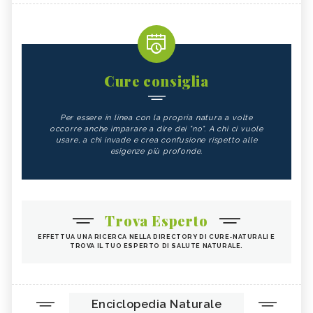
Cure consiglia
Per essere in linea con la propria natura a volte
occorre anche imparare a dire dei "no". A chi ci vuole
usare, a chi invade e crea confusione rispetto alle
esigenze più profonde.
Trova Esperto
EFFETTUA UNA RICERCA NELLA DIRECTORY DI CURE-NATURALI E
TROVA IL TUO ESPERTO DI SALUTE NATURALE.
Enciclopedia Naturale