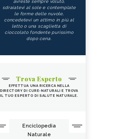
avreste sempre voluto,
sdraiatevi al sole e contemplate
le forme delle nuvole,
concedetevi un attimo in più al
letto o una scaglietta di
cioccolato fondente purissimo
dopo cena.
Trova Esperto
EFFETTUA UNA RICERCA NELLA
DIRECTORY DI CURE-NATURALI E TROVA
IL TUO ESPERTO DI SALUTE NATURALE.
Enciclopedia
Naturale