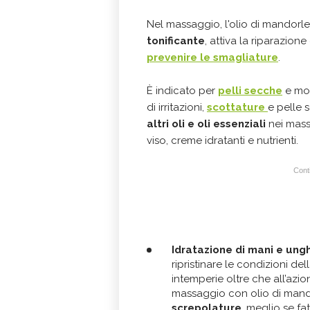
Nel massaggio, l'olio di mandorle
tonificante
, attiva la riparazione
prevenire le smagliature
.
È indicato per
pelli secche
e molt
di irritazioni,
scottature
e pelle 
altri oli e oli essenziali
nei massa
viso, creme idratanti e nutrienti.
Conti
Idratazione di mani e ung
ripristinare le condizioni de
intemperie oltre che all’azio
massaggio con olio di mando
screpolature
, meglio se fat