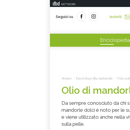
NETWORK
Seguici su
Iscriviti
Enciclopedia
Home
Enciclopedia naturale
Vita na
Olio di mandor
Da sempre conosciuto da chi si 
mandorle dolci è noto per le sue
e viene utilizzato anche nella vi
sulla pelle.