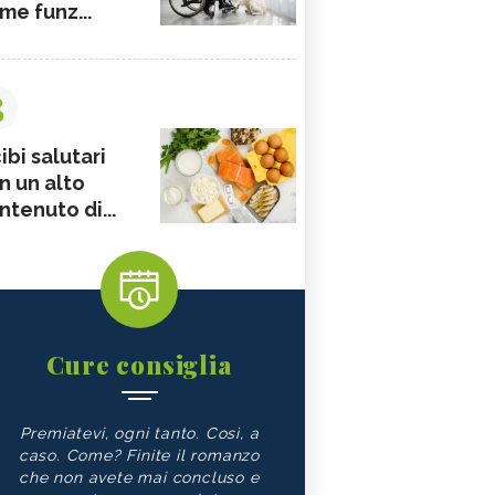
me funz...
3
ibi salutari
n un alto
ntenuto di...
Cure consiglia
Premiatevi, ogni tanto. Così, a
caso. Come? Finite il romanzo
che non avete mai concluso e