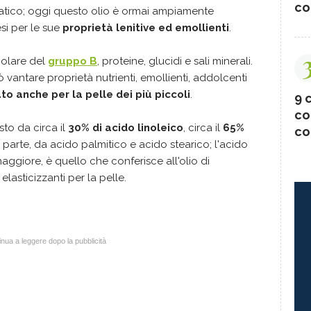
co
matico; oggi questo olio è ormai ampiamente
si per le sue
proprietà lenitive ed emollienti
.
colare del
gruppo B
, proteine, glucidi e sali minerali.
vantare proprietà nutrienti, emollienti, addolcenti
ato anche per la pelle dei più piccoli
.
9 c
co
to da circa il
30% di acido linoleico
, circa il
65%
co
e parte, da acido palmitico e acido stearico; l'acido
aggiore, è quello che conferisce all'olio di
lasticizzanti per la pelle.
nua a leggere dopo la pubblicità