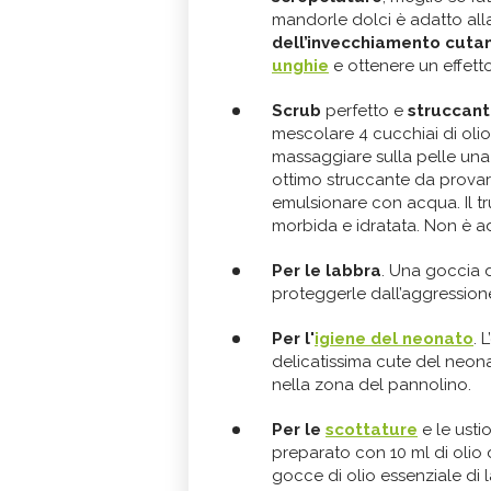
mandorle dolci è adatto al
dell’invecchiamento cuta
unghie
e ottenere un effett
Scrub
perfetto e
struccan
mescolare 4 cucchiai di oli
massaggiare sulla pelle una 
ottimo struccante da provar
emulsionare con acqua. Il tr
morbida e idratata. Non è ad
Per le labbra
. Una goccia d
proteggerle dall’aggressione
Per l'
igiene del neonato
. 
delicatissima cute del neona
nella zona del pannolino.
Per le
scottature
e le usti
preparato con 10 ml di olio 
gocce di olio essenziale di 