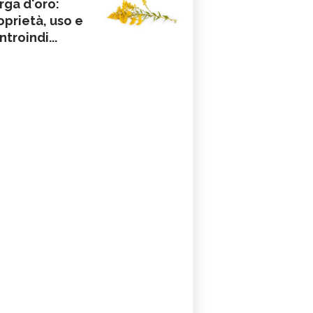
rga d'oro:
oprietà, uso e
ntroindi...