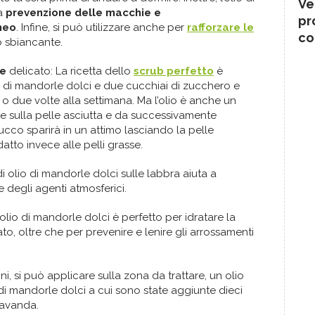
Ve
la
prevenzione delle macchie e
pr
neo
. Infine, si può utilizzare anche per
rafforzare le
co
o sbiancante.
te
delicato: La ricetta dello
scrub perfetto
è
o di mandorle dolci e due cucchiai di zucchero e
o due volte alla settimana. Ma l’olio è anche un
e sulla pelle asciutta e da successivamente
ucco sparirà in un attimo lasciando la pelle
atto invece alle pelli grasse.
i olio di mandorle dolci sulle labbra aiuta a
 degli agenti atmosferici.
L’olio di mandorle dolci è perfetto per idratare la
to, oltre che per prevenire e lenire gli arrossamenti
oni, si può applicare sulla zona da trattare, un olio
di mandorle dolci a cui sono state aggiunte dieci
lavanda.