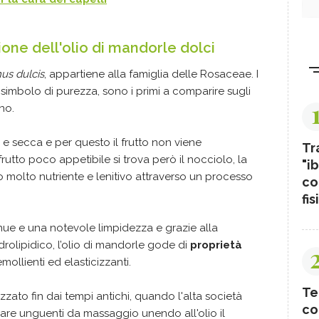
one dell'olio di mandorle dolci
us dulcis
, appartiene alla famiglia delle Rosaceae. I
o, simbolo di purezza, sono i primi a comparire sugli
rno.
a e secca e per questo il frutto non viene
Tr
rutto poco appetibile si trova però il nocciolo, la
"ib
io molto nutriente e lenitivo attraverso un processo
co
fis
enue e una notevole limpidezza e grazie alla
idrolipidico, l’olio di mandorle gode di
proprietà
llienti ed elasticizzanti.
Te
izzato fin dai tempi antichi, quando l'alta società
co
are unguenti da massaggio unendo all'olio il