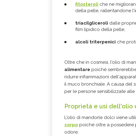
fitosteroli
che ne miglioran
della pelle, rallentandone l
triacilgliceroli
dalle proprie
film lipidico della pelle;
alcoli triterpenici
che prote
Oltre che in cosmesi, l'olio di m
alimentare
poiché sembrerebbe av
ridurre infiammazioni dell'appara
il muco bronchiale. A causa del s
per le persone sensibilizzate alle
Proprietà e usi dell'olio
L'olio di mandorle dolci viene uti
corpo
poiché oltre a possedere pr
odore.