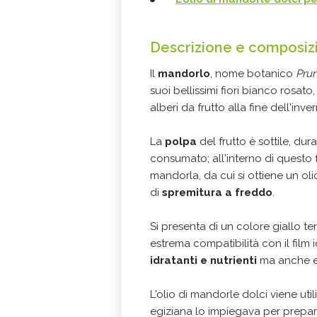
Descrizione e composizi
Il
mandorlo
, nome botanico
Prun
suoi bellissimi fiori bianco rosat
alberi da frutto alla fine dell'inve
La
polpa
del frutto è sottile, dur
consumato; all'interno di questo f
mandorla, da cui si ottiene un ol
di
spremitura a freddo
.
Si presenta di un colore giallo t
estrema compatibilità con il film 
idratanti e nutrienti
ma anche emo
L'olio di mandorle dolci viene util
egiziana lo impiegava per prepar