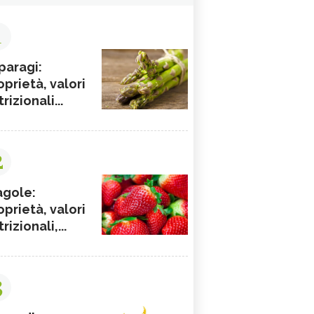
1
paragi:
oprietà, valori
rizionali...
2
agole:
oprietà, valori
rizionali,...
3