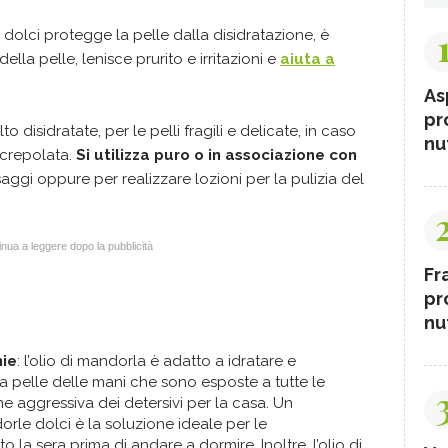
 dolci protegge la pelle dalla disidratazione, è
 della pelle, lenisce prurito e irritazioni e
aiuta a
As
pr
o disidratate, per le pelli fragili e delicate, in caso
nut
screpolata.
Si utilizza puro o in associazione con
ggi oppure per realizzare lozioni per la pulizia del
nua a leggere dopo la pubblicità
Fr
pr
nut
hie
: l’olio di mandorla è adatto a idratare e
lla pelle delle mani che sono esposte a tutte le
ne aggressiva dei detersivi per la casa. Un
rle dolci è la soluzione ideale per le
to la sera prima di andare a dormire. Inoltre, l’olio di