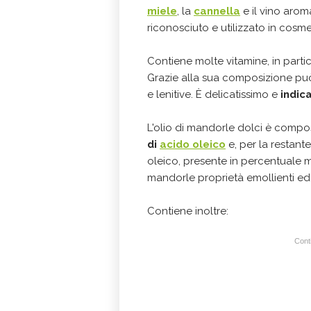
miele
, la
cannella
e il vino aro
riconosciuto e utilizzato in cosme
Contiene molte vitamine, in parti
Grazie alla sua composizione può 
e lenitive. È delicatissimo e
indic
L'olio di mandorle dolci è compos
di
acido oleico
e, per la restant
oleico, presente in percentuale m
mandorle proprietà emollienti ed e
Contiene inoltre:
Conti