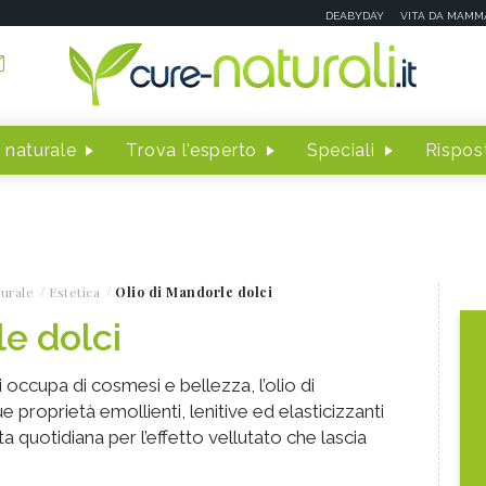
DEABYDAY
VITA DA MAMM
 naturale
Trova l'esperto
Speciali
Rispost
turale
Estetica
Olio di Mandorle dolci
le dolci
occupa di cosmesi e bellezza, l’olio di
 proprietà emollienti, lenitive ed elasticizzanti
ta quotidiana per l’effetto vellutato che lascia