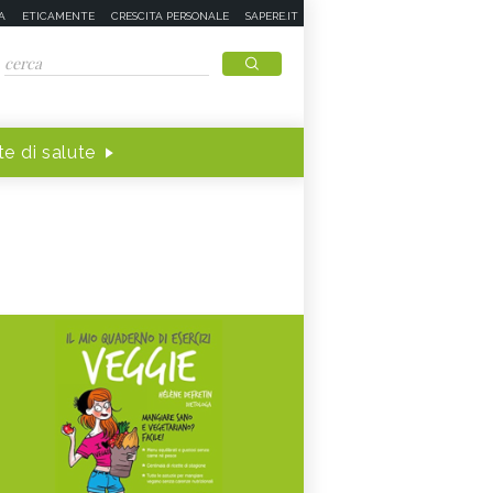
A
ETICAMENTE
CRESCITA PERSONALE
SAPERE.IT
e di salute