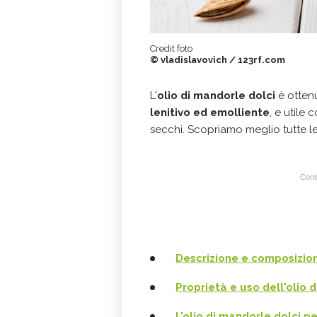
Credit foto
© vladislavovich / 123rf.com
L'
olio di mandorle dolci
è otten
lenitivo ed emolliente
, e utile 
secchi. Scopriamo meglio tutte l
Conti
Descrizione e composizion
Proprietà e uso dell'olio 
L'olio di mandorle dolci pe