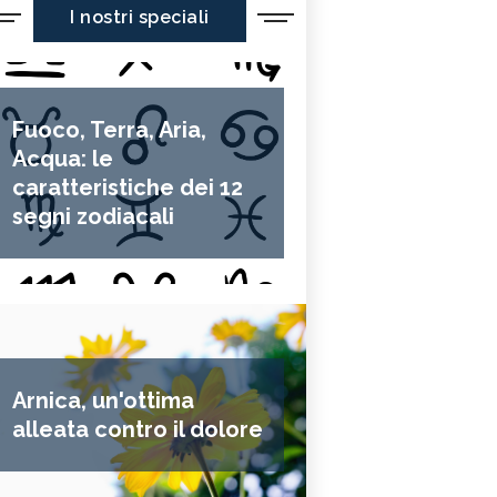
I nostri speciali
Fuoco, Terra, Aria,
Acqua: le
caratteristiche dei 12
segni zodiacali
Arnica, un'ottima
alleata contro il dolore