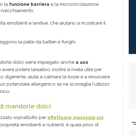
o la
funzione barriera
e la microcircolazione
'invecchiamento;
tà emollienti e lenitive, che aiutano a ricostruire il
ggono la pelle da batteri e funghi.
andorle dolci viene impiegato anche
a uso
ere potere lassativo; inoltre si rivela utile per
to digerente, aiuta a calmare la tosse e a rimuovere
uo potenziale allergenico se ne sconsiglia l'utilizzo
 noci.
 di mandorle dolci
lizzato soprattutto per
effettuare massaggi sul
oprietà emollienti e nutrienti, è quasi privo di