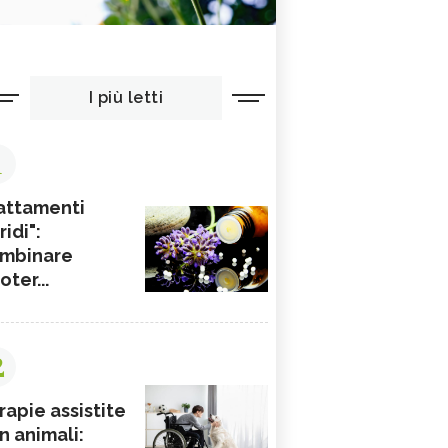
I più letti
1
attamenti
ridi":
mbinare
ioter...
2
rapie assistite
n animali: