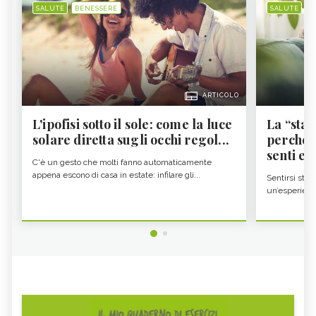
SALUTE
BENESSERE
SALUTE
B
ARTICOLO
L'ipofisi sotto il sole: come la luce
La “sta
solare diretta sugli occhi regol...
perché i
senti es.
C'è un gesto che molti fanno automaticamente
appena escono di casa in estate: infilare gli...
Sentirsi stan
un’esperienz