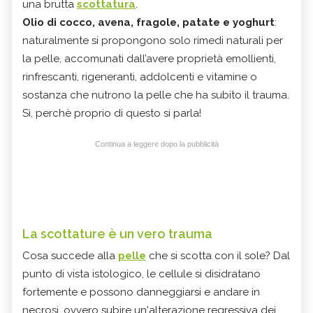
una brutta
scottatura
.
Olio di cocco, avena, fragole, patate e yoghurt
:
naturalmente si propongono solo rimedi naturali per
la pelle, accomunati dall’avere proprietà emollienti,
rinfrescanti, rigeneranti, addolcenti e vitamine o
sostanza che nutrono la pelle che ha subito il trauma.
Sì, perchè proprio di questo si parla!
Continua a leggere dopo la pubblicità
La scottature è un vero trauma
Cosa succede alla
pelle
che si scotta con il sole? Dal
punto di vista istologico, le cellule si disidratano
fortemente e possono danneggiarsi e andare in
necrosi, ovvero subire un'alterazione regressiva dei