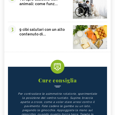
animali: come funz...
3
9 cibi salutari con un alto
contenuto di...
Cure consiglia
Per contrastare le asimmetrie rotatorie, sperimentate
la posizione del ventre ruotato. Supine, braccia
aperte a croce, come a voler stare arresi contro il
pavimento. Fate cadere le gambe su un lato,
piegando le ginocchia. Appoggiate la mano sul
ginocchio, quando questo tocca terra. Tenete la