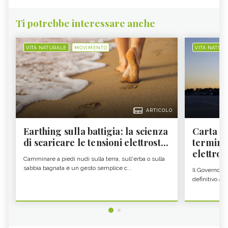
Ti potrebbe interessare anche
VITA NATURALE
MOVIMENTO
VITA NATUR
ARTICOLO
Earthing sulla battigia: la scienza
Carta d'
di scaricare le tensioni elettrost...
termine
elettron
Camminare a piedi nudi sulla terra, sull'erba o sulla
sabbia bagnata è un gesto semplice c...
Il Governo c
definitivo all