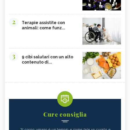
2
Terapie assistite con
animali: come funz...
3
9 cibi salutari con un alto
contenuto di...
Cure consiglia
"Il corpo umano è un tempio e come tale va curato e