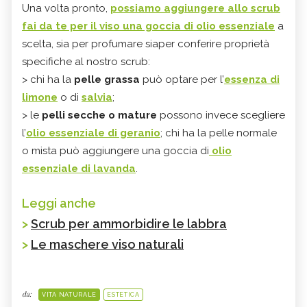
Una volta pronto,
possiamo aggiungere allo scrub
fai da te per il viso una goccia di olio essenziale
a
scelta, sia per profumare siaper conferire proprietà
specifiche al nostro scrub:
> chi ha la
pelle grassa
può optare per l’
essenza di
limone
o di
salvia
;
> le
pelli secche o mature
possono invece scegliere
l’
olio essenziale di geranio
; chi ha la pelle normale
o mista può aggiungere una goccia di
olio
essenziale di lavanda
.
Leggi anche
>
Scrub per ammorbidire le labbra
>
Le maschere viso naturali
da:
VITA NATURALE
ESTETICA