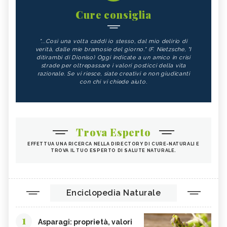
Cure consiglia
"...Così una volta caddi io stesso, dal mio delirio di
verità, dalle mie bramosie del giorno." (F. Nietzsche, "I
ditirambi di Dioniso) Oggi indicate a un amico in crisi
strade per oltrepassare i valori posticci della vita
razionale. Se vi riesce, siate creativi e non giudicanti
con chi vi chiede aiuto.
Trova Esperto
EFFETTUA UNA RICERCA NELLA DIRECTORY DI CURE-NATURALI E
TROVA IL TUO ESPERTO DI SALUTE NATURALE.
Enciclopedia Naturale
1
Asparagi: proprietà, valori