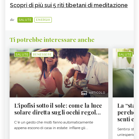
Scopri di più sui 5 riti tibetani di meditazione
da:
SALUTE
ENERGIA
Ti potrebbe interessare anche
SALUTE
BENESSERE
SALUTE
B
ARTICOLO
L'ipofisi sotto il sole: come la luce
La “sta
solare diretta sugli occhi regol...
perché i
senti es.
C'è un gesto che molti fanno automaticamente
appena escono di casa in estate: infilare gli...
Sentirsi stan
un’esperienz