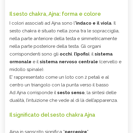
Il sesto chakra, Ajna: forma e colore
I colori associati ad Ajna sono l
'indaco e il viola
. Il
sesto chakra è situato nella zona tra le sopracciglia,
nella parte anteriore della testa e simmetricamente
nella parte posteriore della testa. Gli organi
corrispondenti sono gli
occhi
,
l’ipofisi
, il
sistema
ormonale
e il
sistema nervoso centrale
(cervello e
midollo spinale).
E’ rappresentato come un loto con 2 petali e al
centro un triangolo con la punta verso il basso
Ad Ajna corrisponde il
sesto senso
, la sintesì delle
dualità, l’intuizione che vede al di là dell’apparenza.
Il significato del sesto chakra Ajna
Ajna in sanscrito significa “
percepire
”.