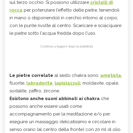
sul terzo occhio. Si possono utilizzare
cristalli di
rocca
per potenziare l'effetto delle pietre, tenendoli
in mano o disponendoli in cerchio intorno al corpo,
con le punte rivolte al centro. Scaricare e sciacquare
le pietre sotto l'acqua fredda dopo l'uso.
Continua a leggere dopo la pubblicità
Le pietre correlate
al sesto chakra sono:
ametista
,
fluorite,
labradorite
,
lapislazzuli
, moldavite, opale,
sodalite, zaffiro, zircone.
Esistono anche suoni abbinati ai chakra
che
possono anche essere usati come
accompagnamento per la meditazione e/o per
eseguire un massaggio delicatissimo e circolare in
senso orario (al centro della fronte) con 20 ml di olio