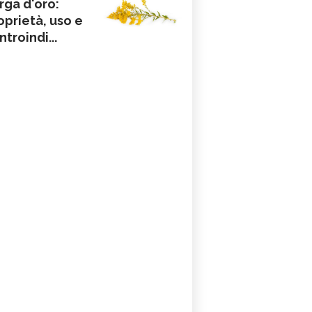
rga d'oro:
oprietà, uso e
ntroindi...