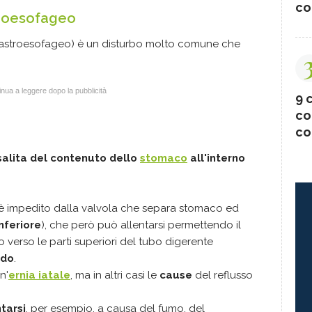
co
troesofageo
gastroesofageo) è un disturbo molto comune che
nua a leggere dopo la pubblicità
9 c
co
co
isalita del contenuto dello
stomaco
all'interno
impedito dalla valvola che separa stomaco ed
nferiore
), che però può allentarsi permettendo il
verso le parti superiori del tubo digerente
ido
.
n'
ernia iatale
, ma in altri casi le
cause
del reflusso
tarsi
, per esempio, a causa del fumo, del