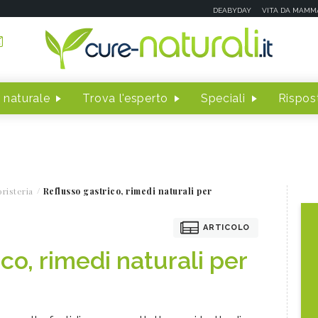
DEABYDAY
VITA DA MAMM
 naturale
Trova l'esperto
Speciali
Rispost
risteria
Reflusso gastrico, rimedi naturali per
ARTICOLO
co, rimedi naturali per