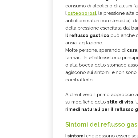
consumo di alcolici o di alcuni f
l'
osteoporosi
, la pressione alta o
antinfiammatori non steroidei), d
della pressione esercitata dal 
Il reflusso gastrico
può anche co
ansia, agitazione.
Molte persone, sperando di
cura
farmaci. In effetti esistono principi
o alla bocca dello stomaco associ
agiscono sui sintomi, e non sono 
combatterlo.
A dire il vero il primo approccio
su modifiche dello
stile di vita
. 
rimedi naturali per il refluss
Sintomi del reflusso ga
I
sintomi
che possono essere scat