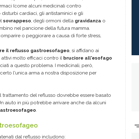
armaci (come alcuni medicinali contro
 disturbi cardiaci, gli antistaminici e gli
el
sovrappeso
, degli ormoni della
gravidanza
o
bambino nel pancione della futura mamma.
mparire o peggiorare a causa di forte stress,
re il reflusso gastroesofageo
, si affidano ai
 attivi molto efficaci contro il
bruciore all'esofago
ati a questo problema. I medicinali, però,
certo l'unica arma a nostra disposizione per
 al trattamento del reflusso dovrebbe essere basato
Un aiuto in più potrebbe arrivare anche da alcuni
o gastroesofageo
.
stroesofageo
enati dal reflusso includono: