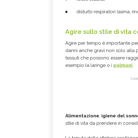
disturbi respiratori (asma, ri
Agire sullo stile di vita 
Agire per tempo è importante per
danni anche gravi non solo alla 
tessuti che possono essere raggi
esempio la laringe o i
polmoni
.
Conti
Alimentazione
,
igiene del sonn
stile di vita da prendere in consi
La tenuta dello sfintere esofageo