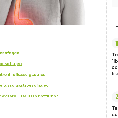
oesofageo
Tr
"ib
troesofageo
co
fis
ntro il reflusso gastrico
l reflusso gastroesofageo
evitare il reflusso notturno?
Te
co