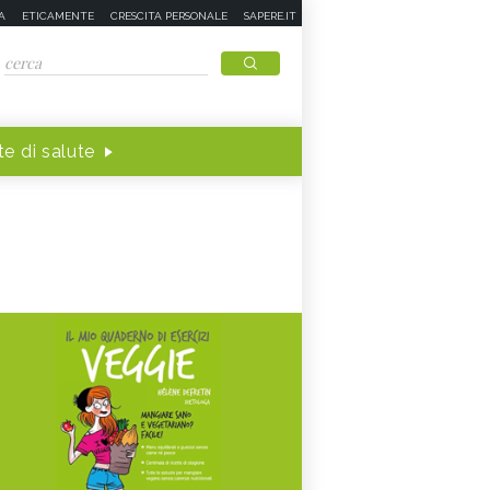
A
ETICAMENTE
CRESCITA PERSONALE
SAPERE.IT
e di salute