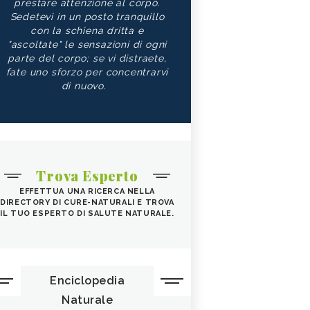
prestare attenzione al corpo.
Sedetevi in un posto tranquillo
con la schiena dritta e
"ascoltate" le sensazioni di ogni
parte del corpo; se vi distraete,
fate uno sforzo per concentrarvi
di nuovo.
Trova Esperto
EFFETTUA UNA RICERCA NELLA
DIRECTORY DI CURE-NATURALI E TROVA
IL TUO ESPERTO DI SALUTE NATURALE.
Enciclopedia
Naturale