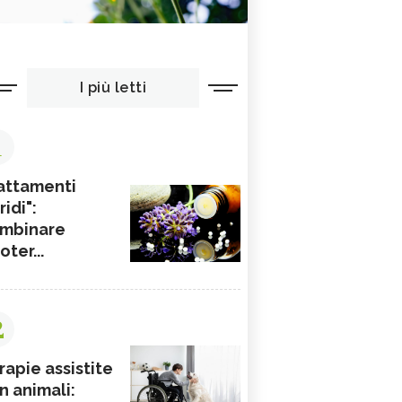
I più letti
1
attamenti
ridi":
mbinare
ioter...
2
rapie assistite
n animali: