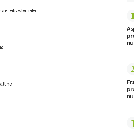
ore retrosternale;
co;
As
pr
nut
a;
Fr
attino);
pr
nut