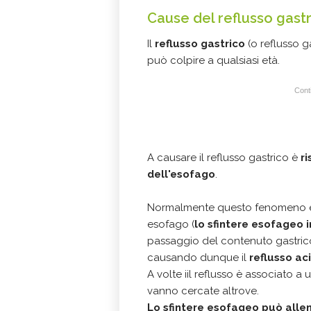
Cause del reflusso gas
Il
reflusso gastrico
(o reflusso 
può colpire a qualsiasi età.
Conti
A causare il reflusso gastrico è
r
dell'esofago
.
Normalmente questo fenomeno è 
esofago (
lo sfintere esofageo i
passaggio del contenuto gastrico 
causando dunque il
reflusso ac
A volte iil reflusso è associato a u
vanno cercate altrove.
Lo sfintere esofageo può allen