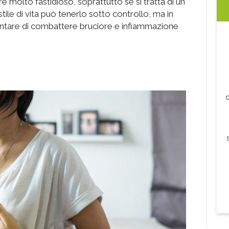
re molto fastidioso, soprattutto se si tratta di un
stile di vita può tenerlo sotto controllo, ma in
tentare di combattere bruciore e infiammazione
c