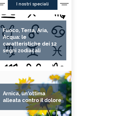
I nostri speciali
Fuoco, Terra, Aria,
Acqua: le
caratteristiche dei 12
segni zodiacali
Arnica, un'ottima
alleata contro il dolore