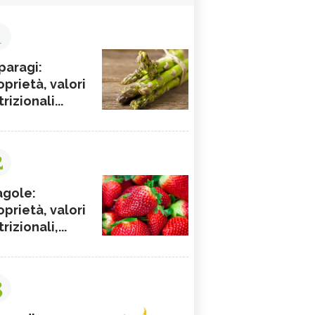
1
paragi:
oprietà, valori
rizionali...
2
agole:
oprietà, valori
rizionali,...
3