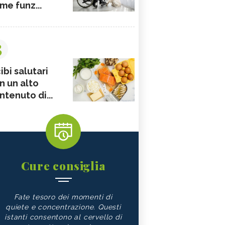
me funz...
3
ibi salutari
n un alto
ntenuto di...
Cure consiglia
Fate tesoro dei momenti di
quiete e concentrazione. Questi
istanti consentono al cervello di