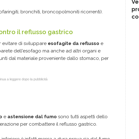
Ve
pr
nofaringiti, bronchiti, broncopolmoniti ricorrenti).
co
contro il reflusso gastrico
 evitare di sviluppare
esofagite da reflusso
e
parete dell'esofago ma anche ad altri organi e
unti dal materiale proveniente dallo stomaco, per
nua a leggere dopo la pubblicità
o
e
astensione dal fumo
sono tutti aspetti dello
derazione per combattere il reflusso gastrico.
 inferiore è infatti messa a dura prova sia dal fumo