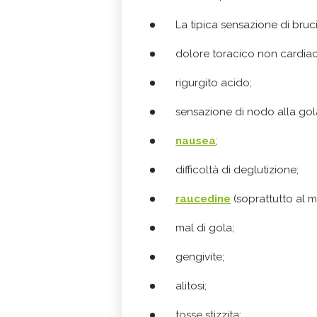
La tipica sensazione di bruci
dolore toracico non cardia
rigurgito acido;
sensazione di nodo alla gol
nausea
;
difficoltà di deglutizione;
raucedine
(soprattutto al m
mal di gola;
gengivite;
alitosi;
tosse stizzita;