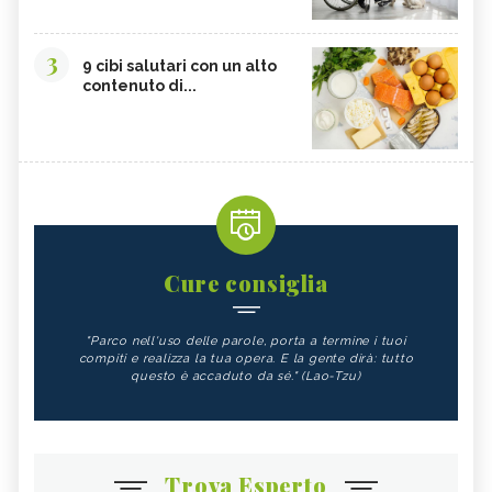
3
9 cibi salutari con un alto
contenuto di...
Cure consiglia
"Parco nell'uso delle parole, porta a termine i tuoi
compiti e realizza la tua opera. E la gente dirà: tutto
questo è accaduto da sé." (Lao-Tzu)
Trova Esperto