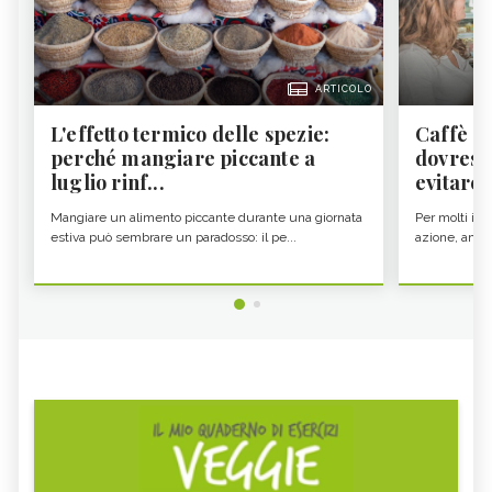
ARTICOLO
L'effetto termico delle spezie:
Caffè a
perché mangiare piccante a
dovresti
luglio rinf...
evitare i
Mangiare un alimento piccante durante una giornata
Per molti il c
estiva può sembrare un paradosso: il pe...
azione, ancor