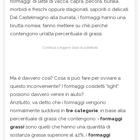
formaggi: di latte di vacca, capra, pecora, bufala,
morbidi e freschi oppure stagionati, saporiti o delicati.
Dal Castelmagno alla burrata, i formaggi hanno una
brutta nomea: fanno mettere su chili perché
contengono un’alta percentuale di grassi.
Continua a leggere dopo la pubblicità
Ma è davvero così? Cosa si può fare per ovviare a
questo inconveniente? I formaggi cosidetti “light”
possono davvero venire in aiuto?
Anzitutto, va detto che i formaggi vengono
normalmente suddivisi in
tre categorie
, in base alla
percentuale di grassi che contengono: i
formaggi
grassi
sono quelli che hanno una quantità di
sostanza grassa superiore al 42%; i
formaggi