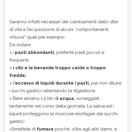
Saranno infatti necessari dei cambiamenti dello stile
di vita e l’acquisizione di alcuni “comportamenti
virtuosi” quali per esempio:
Da evitare:
> i
pasti abbondanti,
preferite pasti piccoli e
frequenti;
>
i
cibi e le bevande troppo calde o troppo
fredde;
> l
’eccesso di liquidi durante i pasti,
per non diluire
i succhi gastrici rallentando la digestione.
> Bere almeno 1,5 litri d
i acqua,
sorseggiati
lentamente nel corso della giornata. La saliva ed i
liquidi proteggono le muscose esofagee dai succhi
gastrici
>Smettete di
fumare
poiché, oltre agli altri danni, si