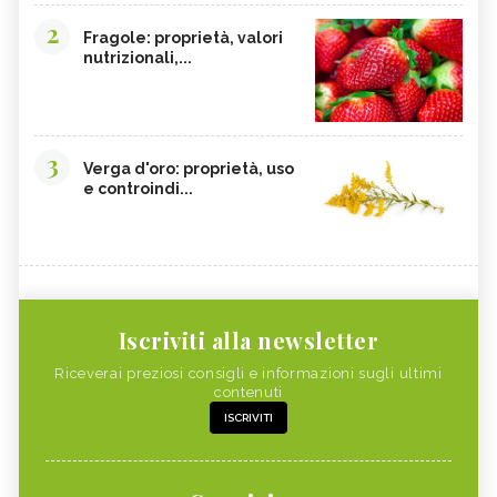
2
Fragole: proprietà, valori
nutrizionali,...
3
Verga d'oro: proprietà, uso
e controindi...
Iscriviti alla newsletter
Riceverai preziosi consigli e informazioni sugli ultimi
contenuti
ISCRIVITI