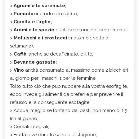
>
Ag
rumi e le spremute
;
>
P
omodoro
crudo e in succo;
>
C
ipolla e l’aglio
;
>
A
r
omi e le spezie
quali peperoncino, pepe, menta;
>
M
olluschi e i crostacei
(massimo 1 volta a
settimana);
>
Caffè
, anche se decaffeinato, e il tè;
>
B
evande gassate;
>
V
ino
andrà consumato al massimo come 2 bicchieri
al giorno per i maschi, 1 per le femmine;
Tolto tutto ciò che può nuocere alla vostra esofagite,
ecco invece gli alimenti da preferire per prevenire il
reflusso e la conseguente esofagite:
> Acqua, meglio se lontano dai pasti, non meno di 1,5
litri al giorno;
> Cereali integrali;
> Frutta e verdura fresche e di stagione;