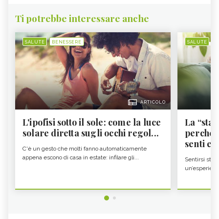
Ti potrebbe interessare anche
SALUTE
BENESSERE
SALUTE
B
ARTICOLO
L'ipofisi sotto il sole: come la luce
La “sta
solare diretta sugli occhi regol...
perché i
senti es.
C'è un gesto che molti fanno automaticamente
appena escono di casa in estate: infilare gli...
Sentirsi stan
un’esperienz