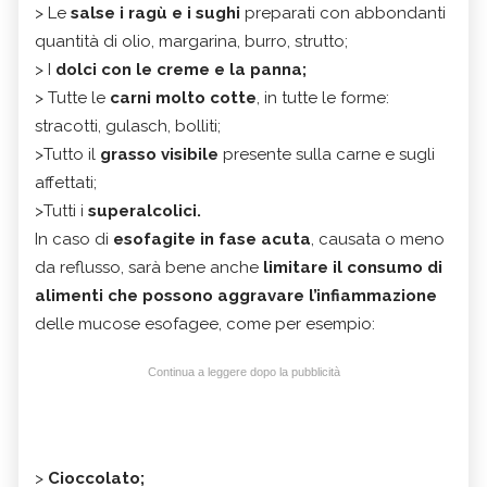
> Le
salse i ragù e i sughi
preparati con abbondanti
quantità di olio, margarina, burro, strutto;
> I
dolci con le creme e la panna
;
> Tutte le
carni molto cotte
, in tutte le forme:
stracotti, gulasch, bolliti;
>Tutto il
grasso visibile
presente sulla carne e sugli
affettati;
>Tutti i
superalcolici
.
In caso di
esofagite in fase acuta
, causata o meno
da reflusso, sarà bene anche
limitare il consumo di
alimenti che possono aggravare l’infiammazione
delle mucose esofagee, come per esempio:
Continua a leggere dopo la pubblicità
>
C
ioccolato
;