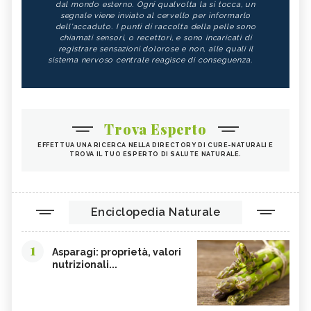
dal mondo esterno. Ogni qualvolta la si tocca, un
segnale viene inviato al cervello per informarlo
dell'accaduto. I punti di raccolta della pelle sono
chiamati sensori, o recettori, e sono incaricati di
registrare sensazioni dolorose e non, alle quali il
sistema nervoso centrale reagisce di conseguenza.
Trova Esperto
EFFETTUA UNA RICERCA NELLA DIRECTORY DI CURE-NATURALI E
TROVA IL TUO ESPERTO DI SALUTE NATURALE.
Enciclopedia Naturale
1
Asparagi: proprietà, valori
nutrizionali...