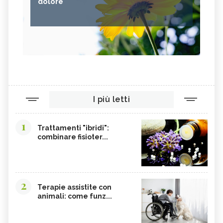
dolore
I più letti
1
Trattamenti "ibridi":
combinare fisioter...
2
Terapie assistite con
animali: come funz...