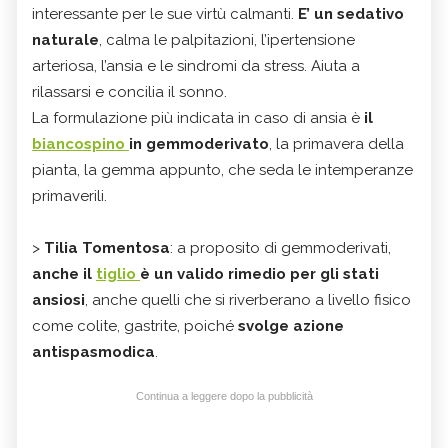
interessante per le sue virtù calmanti.
E’ un sedativo
naturale
, calma le palpitazioni, l’ipertensione
arteriosa, l’ansia e le sindromi da stress. Aiuta a
rilassarsi e concilia il sonno.
La formulazione più indicata in caso di ansia è
il
biancospino
in gemmoderivato
, la primavera della
pianta, la gemma appunto, che seda le intemperanze
primaverili.
>
Tilia Tomentosa
: a proposito di gemmoderivati,
anche il
tiglio
è un valido rimedio per gli stati
ansiosi
, anche quelli che si riverberano a livello fisico
come colite, gastrite, poiché
svolge azione
antispasmodica
.
Continua a leggere dopo la pubblicità