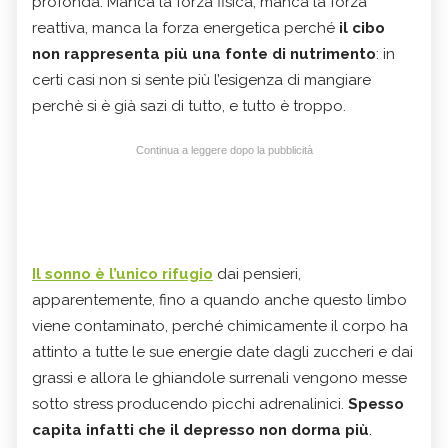
profonda. Manca la forza fisica, manca la forza
reattiva, manca la forza energetica perché
il cibo
non rappresenta più una fonte di nutrimento
: in
certi casi non si sente più l’esigenza di mangiare
perchè si è già sazi di tutto, e tutto è troppo.
Continua a leggere dopo la pubblicità
Il sonno è l’unico rifugio
dai pensieri,
apparentemente, fino a quando anche questo limbo
viene contaminato, perché chimicamente il corpo ha
attinto a tutte le sue energie date dagli zuccheri e dai
grassi e allora le ghiandole surrenali vengono messe
sotto stress producendo picchi adrenalinici.
Spesso
capita infatti che il depresso non dorma più
.