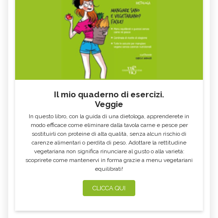
Il mio quaderno di esercizi.
Veggie
In questo libro, con la guida di una dietologa, apprenderete in
modo efficace come eliminare dalla tavola carne e pesce per
sostituirli con proteine di alta qualità, senza alcun rischio di
carenze alimentari o perdita di peso. Adottare la rettitudine
vegetariana non significa rinunciare al gusto o alla varietà:
scoprirete come mantenervi in forma grazie a menu vegetariani
equilibrati!
CLICCA QUI