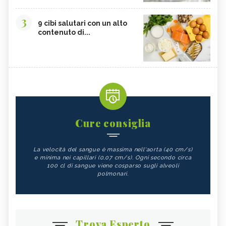
3
9 cibi salutari con un alto
contenuto di...
Cure consiglia
La velocità del sangue è massima nell'aorta (40 cm/s)
e minima nei capillari (0,07 cm/s). Ogni secondo circa
100 cl di sangue viene cosparso sugli alveoli
polmonari.
Trova Esperto