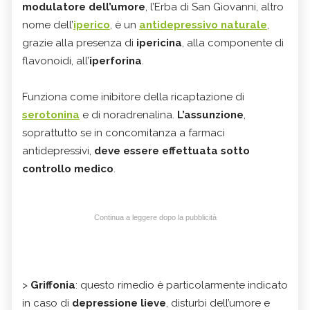
modulatore dell’umore
, l’Erba di San Giovanni, altro
nome dell’
iperico
, è un
antidepressivo naturale
,
grazie alla presenza di
ipericina
, alla componente di
flavonoidi, all’
iperforina
.
Funziona come inibitore della ricaptazione di
serotonina
e di noradrenalina.
L’assunzione
,
soprattutto se in concomitanza a farmaci
antidepressivi,
deve essere effettuata sotto
controllo medico
.
Continua a leggere dopo la pubblicità
>
Griffonia
: questo rimedio è particolarmente indicato
in caso di
depressione lieve
, disturbi dell’umore e