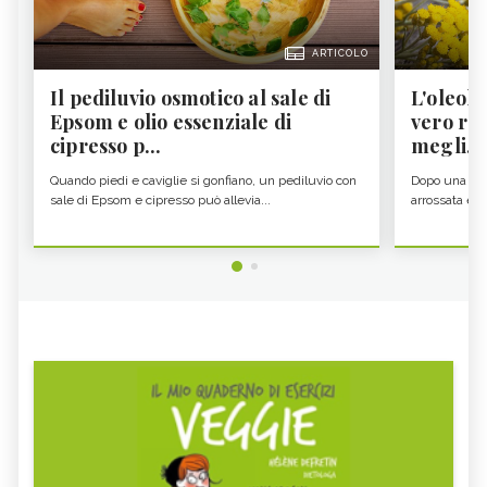
ARTICOLO
Il pediluvio osmotico al sale di
L'oleolit
Epsom e olio essenziale di
vero re 
cipresso p...
megli...
Quando piedi e caviglie si gonfiano, un pediluvio con
Dopo una gior
sale di Epsom e cipresso può allevia...
arrossata e se