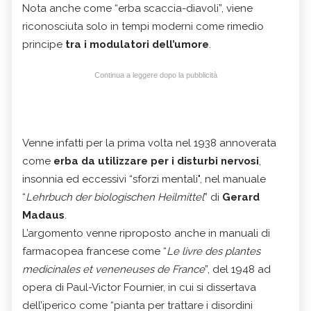
Nota anche come “erba scaccia-diavoli”, viene
riconosciuta solo in tempi moderni come rimedio
principe
tra i modulatori dell’umore
.
Continua a leggere dopo la pubblicità
Venne infatti per la prima volta nel 1938 annoverata
come
erba da utilizzare per i disturbi nervosi
,
insonnia ed eccessivi “sforzi mentali", nel manuale
“
Lehrbuch der biologischen Heilmittel
” di
Gerard
Madaus
.
L’argomento venne riproposto anche in manuali di
farmacopea francese come “
Le livre des plantes
medicinales et veneneuses de France
”, del 1948 ad
opera di Paul-Victor Fournier, in cui si dissertava
dell’iperico come “pianta per trattare i disordini