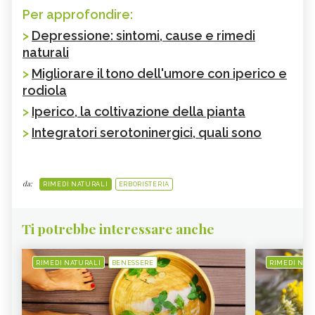
Per approfondire:
>
Depressione: sintomi, cause e rimedi
naturali
>
Migliorare il tono dell'umore con iperico e
rodiola
>
Iperico, la coltivazione della pianta
>
Integratori serotoninergici, quali sono
da:
RIMEDI NATURALI
ERBORISTERIA
Ti potrebbe interessare anche
RIMEDI NATURALI
BENESSERE
RIMEDI NAT