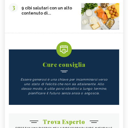
3
9 cibi salutari con un alto
contenuto di...
Cure consiglia
Essere generosi è una chiave per incamminarsi verso
uno stato di felicità che non sia altalenante. Allo
stesso modo, è utile porsi obiettivi a lungo termine,
pianificare il futuro senza ansia o angoscia.
Trova Esperto