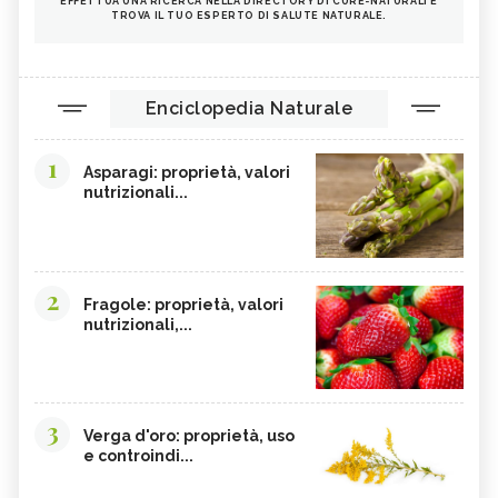
EFFETTUA UNA RICERCA NELLA DIRECTORY DI CURE-NATURALI E
TROVA IL TUO ESPERTO DI SALUTE NATURALE.
Enciclopedia Naturale
1
Asparagi: proprietà, valori
nutrizionali...
2
Fragole: proprietà, valori
nutrizionali,...
3
Verga d'oro: proprietà, uso
e controindi...