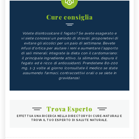
Cure consiglia
Volete disintossicare il fegato? Se avete esagerato e
vi siete concessi un periodo di stravizi, proponetevi di
evitare gli alcolici per un paio di settimane. Bevete
infusi d'ortica per aiutare i reni e aumentare l'apporto
di sali minerali; integrate la dieta con il cardomariano:
il principale ingrediente attivo, la silimarina, depura il
fegato ed è ricco di antiossidanti. Prendetene 80-200
mg, 1-3 volte al giorno (consultate il medico se state
assumendo farmaci, contraccettivi orali o se siete in
gravidanza).
Trova Esperto
EFFETTUA UNA RICERCA NELLA DIRECTORY DI CURE-NATURALI E
TROVA IL TUO ESPERTO DI SALUTE NATURALE.