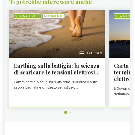
Ti potrebbe interessare anche
VITA NATURALE
MOVIMENTO
VITA NATUR
ARTICOLO
Earthing sulla battigia: la scienza
Carta d'
di scaricare le tensioni elettrost...
termine
elettron
Camminare a piedi nudi sulla terra, sull'erba o sulla
sabbia bagnata è un gesto semplice c...
Il Governo c
definitivo all