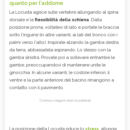
quanto per l'addome
La Locusta agisce sulle vertebre allungando al spina
dorsale e la
flessibilità della schiena
. Dalla
posizione prona, voltatevi di lato e portate le braccia
sotto l'inguine (in altre varianti, ai lati del tronco con i
palmi verso l'alto). Inspirate alzando la gamba destra
da terra, abbassatela espirando. Lo stesso con la
gamba sinistra. Provate poi a sollevare entrambe le
gambe, preoccupandovi di mantenere unite le
ginocchia. In alcune varianti, le costole inferiori, il
ventre e la parte anteriore del bacino rimangono a
contatto con il pavimento.
Continua a leggere dopo la pubblicità
La posizione della Locusta riduce lo
stress
, allunga