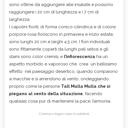
sono ottime da aggiungere alle insalate e possono
raggiungere i 20 cm di lunghezza e i 7 cm di
larghezza.
I capolini fioriti, di forma conico-cilindrica e di colore
porpora-rosa fioriscono in primavera e inizio estate,
sono lunghi 20 cm e larghi 4,5 cm. I fiori individuali
sono fittamente coperti da lunghi peli setosi e gli
stami sono color cremisi, e
l’infiorescenza
ha un
aspetto morbido e vaporoso che crea un bellissimo
effetto nel paesaggio desertico, quando compaiono
a macchie e si arrendono al vento, ondeggiando:
proprio come le persone
Tall Mulla Mulla che si
piegano al vento della situazione
, facendo
qualsiasi cosa pur di mantenere la pace, l’armonia.
Continua a leggere dopo la pubblicità