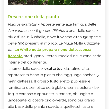
Descrizione della pianta
Ptilotus exaltatus
– Appartenente alla famiglia delle
Amaranthaceae
, il genere
Ptilotus
è una delle specie
più diffuse in Australia, dove troviamo circa 130 specie
delle 900 presenti al mondo. Le Mulla Mulla utilizzate
da
Ian White nella preparazione dell’essenza
floreale
prediligono i terreni rocciosi delle zone aride
interne del continente.
Il nome della specie,
exaltatus
, dal latino ‘alto’,
rappresenta bene la pianta che raggiunge anche 1,5
metri d’altezza. Il grosso fusto eretto può essere
ramificato o semplice ed è glabro (senza peluria). Le
foglie carnose e appuntite, alternate, oblunghe e
lanceolate, di colore grigio-verde, sono più grandi
alla base della pianta rispetto a quelle sul fusto e