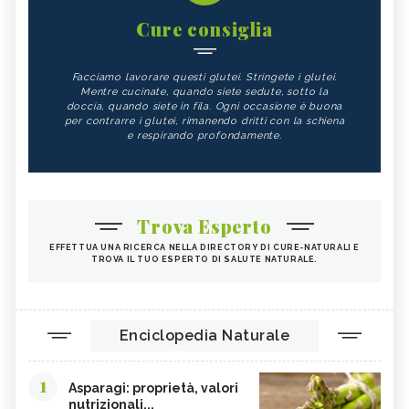
Cure consiglia
Facciamo lavorare questi glutei. Stringete i glutei.
Mentre cucinate, quando siete sedute, sotto la
doccia, quando siete in fila. Ogni occasione è buona
per contrarre i glutei, rimanendo dritti con la schiena
e respirando profondamente.
Trova Esperto
EFFETTUA UNA RICERCA NELLA DIRECTORY DI CURE-NATURALI E
TROVA IL TUO ESPERTO DI SALUTE NATURALE.
Enciclopedia Naturale
1
Asparagi: proprietà, valori
nutrizionali...