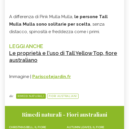
A differenza di Pink Mulla Mulla,
le persone Tall
Mulla Mulla sono solitarie per scelta
, senza
distacco, spinosità e freddezza come i primi.
LEGGI ANCHE
Le proprietà e l'uso di Tall Yellow Top, fiore
australiano
Immagine |
Pariscotejardin.fr
da:
RIMEDI NATURALI
FIORI AUSTRALIANI
Rimedi naturali - Fiori australiani
CHRISTMAS BELL, IL FIORE
AUTUMN LEAVES, IL FIORE