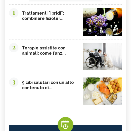
AUSTRALIANO
AUSTRALIANO
1
MOUNTAIN DEVIL, IL FIORE
MONGA WARATAH, IL FIORE
Trattamenti "ibridi":
AUSTRALIANO
AUSTRALIANO
combinare fisioter...
MACROCARPA, IL FIORE
KAPOK BUSH, IL FIORE
AUSTRALIANO
AUSTRALIANO
ILLAWARA FLAME TREE, IL FIORE
HIBBERTIA, IL FIORE
AUSTRALIANO
AUSTRALIANO
2
Terapie assistite con
GYMEA LILY, IL FIORE
FRESHWATER MANGROVE, IL FIORE
animali: come funz...
AUSTRALIANO
AUSTRALIANO
BLACK EYED SUSAN, IL FIORE
BANKSIA ROBUR, IL FIORE
AUSTRALIANO
AUSTRALIANO
3
9 cibi salutari con un alto
contenuto di...