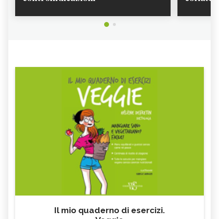
SUNSHINE WATTLE, IL FIORE
OTTIMISMO, IL FIORE
AUSTRALIANO
AUSTRALIANO
RED GREVILLEA, IL FIORE
BUSH IRIS, IL FIORE AUSTRALIANO
AUSTRALIANO
SILVER PRINCESS, IL FIORE
MINT BUSH, IL FIORE
AUSTRALIANO
AUSTRALIANO
BAUHINIA, IL FIORE
LICHEN, IL FIORE AUSTRALIANO
AUSTRALIANO
TRANSITION, IL FIORE
BUSH FUCHSIA, IL FIORE
AUSTRALIANO
AUSTRALIANO
TURKEY BUSH, IL FIORE
CROWEA, IL FIORE AUSTRALIANO
AUSTRALIANO
FLUENT EXPRESSION, IL FIORE
FRINGED VIOLET, IL FIORE
AUSTRALIANO
AUSTRALIANO
ANGELSWORD, IL FIORE
RED LILY, IL FIORE AUSTRALIANO
AUSTRALIANO
GREEN SPIDER ORCHID, IL FIORE
BORONIA, IL FIORE AUSTRALIANO
AUSTRALIANO
SPIRITUALITY, IL FIORE
WARATAH, IL FIORE
AUSTRALIANO
AUSTRALIANO
Il mio quaderno di esercizi.