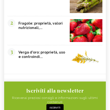
2
Fragole: proprietà, valori
nutrizionali,...
3
Verga d'oro: proprietà, uso
e controindi...
Iscriviti alla newsletter
Riceverai preziosi consigli e informazioni sugli ultimi
contenuti
ISCRIVITI