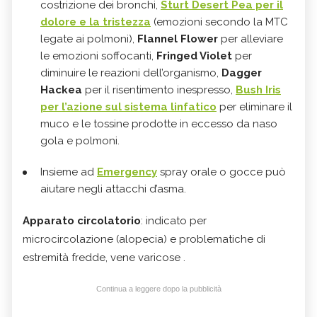
costrizione dei bronchi,
Sturt Desert Pea per il
dolore e la tristezza
(emozioni secondo la MTC
legate ai polmoni),
Flannel Flower
per alleviare
le emozioni soffocanti,
Fringed Violet
per
diminuire le reazioni dell’organismo,
Dagger
Hackea
per il risentimento inespresso,
Bush Iris
per l’azione sul sistema linfatico
per eliminare il
muco e le tossine prodotte in eccesso da naso
gola e polmoni.
Insieme ad
Emergency
spray orale o gocce può
aiutare negli attacchi d’asma.
Apparato circolatorio
: indicato per
microcircolazione (alopecia) e problematiche di
estremità fredde, vene varicose .
Continua a leggere dopo la pubblicità