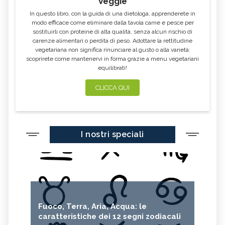
Veggie
MULLA MULLA, IL FIORE
PAW PAW, IL FIORE AUSTRALIANO
AUSTRALIANO
In questo libro, con la guida di una dietologa, apprenderete in
modo efficace come eliminare dalla tavola carne e pesce per
EMERGENCY, IL FIORE
ELECTRO, IL FIORE AUSTRALIANO
AUSTRALIANO
sostituirli con proteine di alta qualità, senza alcun rischio di
carenze alimentari o perdita di peso. Adottare la rettitudine
STURT DESERT ROSE, IL FIORE
DOG ROSE, IL FIORE
vegetariana non significa rinunciare al gusto o alla varietà:
AUSTRALIANO
AUSTRALIANO
scoprirete come mantenervi in forma grazie a menu vegetariani
SEXUALITY, IL FIORE
BOAB, IL FIORE AUSTRALIANO
equilibrati!
AUSTRALIANO
CLICCA QUI
SELF CONFIDENCE, IL FIORE
BILLY GOAT PLUM, IL FIORE
AUSTRALIANO
AUSTRALIANO
LITTLE FLANNEL FLOWER, IL FIORE
WISTERIA, IL FIORE AUSTRALIANO
AUSTRALIANO
FLANNEL FLOWER, IL FIORE
BUSH GARDENIA, IL FIORE
I nostri speciali
AUSTRALIANO
AUSTRALIANO
RELATIONSHIP, IL FIORE
SHE OAK, IL FIORE AUSTRALIANO
AUSTRALIANO
RED SUVA FRANGIPANI, IL FIORE
DAGGER HAKEA, IL FIORE
AUSTRALIANO
AUSTRALIANO
WEDDING BUSH, IL FIORE
RED HELMET ORCHID, IL FIORE
AUSTRALIANO
AUSTRALIANO
Fuoco, Terra, Aria, Acqua: le
caratteristiche dei 12 segni zodiacali
SLENDER RICE FLOWER, IL FIORE
SUNDEW, IL FIORE AUSTRALIANO
AUSTRALIANO