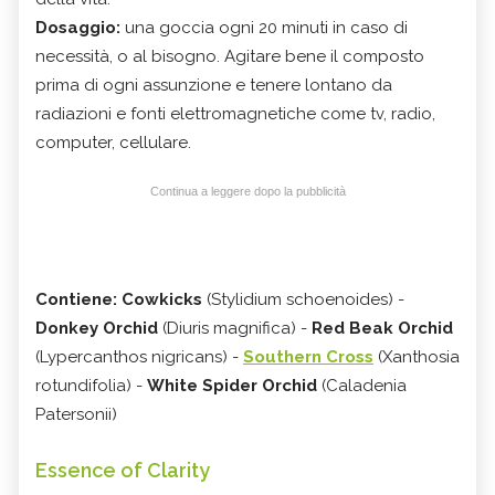
Dosaggio:
una goccia ogni 20 minuti in caso di
necessità, o al bisogno. Agitare bene il composto
prima di ogni assunzione e tenere lontano da
radiazioni e fonti elettromagnetiche come tv, radio,
computer, cellulare.
Continua a leggere dopo la pubblicità
Contiene: Cowkicks
(Stylidium schoenoides) -
Donkey Orchid
(Diuris magnifica) -
Red Beak Orchid
(Lypercanthos nigricans) -
Southern Cross
(Xanthosia
rotundifolia) -
White Spider Orchid
(Caladenia
Patersonii)
Essence of Clarity