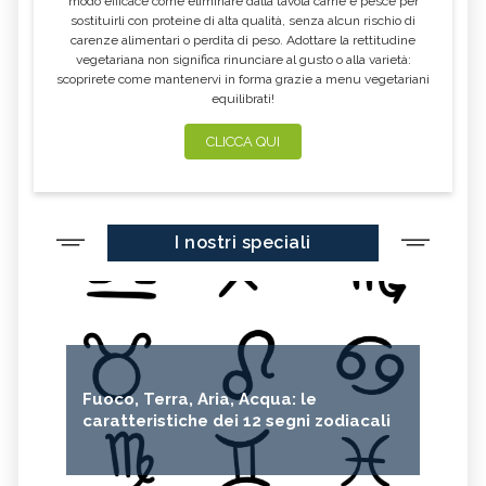
modo efficace come eliminare dalla tavola carne e pesce per
AUSTRALIANO
AUSTRALIANO
sostituirli con proteine di alta qualità, senza alcun rischio di
DOG ROSE, IL FIORE
BOAB, IL FIORE AUSTRALIANO
carenze alimentari o perdita di peso. Adottare la rettitudine
AUSTRALIANO
vegetariana non significa rinunciare al gusto o alla varietà:
scoprirete come mantenervi in forma grazie a menu vegetariani
SEXUALITY, IL FIORE
SELF CONFIDENCE, IL FIORE
AUSTRALIANO
AUSTRALIANO
equilibrati!
BILLY GOAT PLUM, IL FIORE
LITTLE FLANNEL FLOWER, IL FIORE
CLICCA QUI
AUSTRALIANO
AUSTRALIANO
FLANNEL FLOWER, IL FIORE
WISTERIA, IL FIORE AUSTRALIANO
AUSTRALIANO
BUSH GARDENIA, IL FIORE
SHE OAK, IL FIORE AUSTRALIANO
AUSTRALIANO
I nostri speciali
TALL MULLA MULLA, IL FIORE
RELATIONSHIP, IL FIORE
AUSTRALIANO
AUSTRALIANO
RED SUVA FRANGIPANI, IL FIORE
DAGGER HAKEA, IL FIORE
AUSTRALIANO
AUSTRALIANO
WEDDING BUSH, IL FIORE
RED HELMET ORCHID, IL FIORE
AUSTRALIANO
AUSTRALIANO
Fuoco, Terra, Aria, Acqua: le
SLENDER RICE FLOWER, IL FIORE
SUNDEW, IL FIORE AUSTRALIANO
caratteristiche dei 12 segni zodiacali
AUSTRALIANO
DOG ROSE OF THE WILD FORCES, IL
SPINIFEX, IL FIORE AUSTRALIANO
FIORE AUSTRALIANO