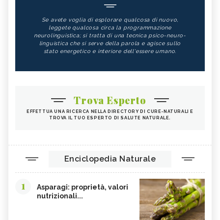
Se avete voglia di esplorare qualcosa di nuovo,
leggete qualcosa circa la programmazione
neurolinguistica; si tratta di una tecnica psico-neuro-
linguistica che si serve della parola e agisce sullo
stato energetico e interiore dell'essere umano.
Trova Esperto
EFFETTUA UNA RICERCA NELLA DIRECTORY DI CURE-NATURALI E
TROVA IL TUO ESPERTO DI SALUTE NATURALE.
Enciclopedia Naturale
1
Asparagi: proprietà, valori
nutrizionali...