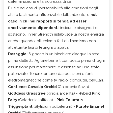
determinazione e la sicurezza di sé.
È utile nei casi di ipersensibilità alle emozioni degli
altri e facilmente influenzabili dall’ambiente, o
nel
caso in cui nei rapporti si tenda ad esser
emotivamente dipendenti
, insicuri e bisognosi di
sostegno. Inner Strength ristabilisce la nostra energia
anche quando alterniamo fasi di dinamismo con
altrettante fasi di letargia o apatia.
Dosaggio:
6 gocce in un bicchiere d’acqua la sera
prima delle 21. Agitare bene il composto prima di ogni
assunzione per mantenere le essenze ad uno stato
potenziato. Tenere lontano da radiazioni e fonti
elettromagnetiche come tv, radio, computer, cellulari.
Contiene:
Cowslip Orchid
(Caladenia flavia) -
Goddess Grasstree
(Kingia argenta) -
Hybrid Pink
Fairy
(Caladenia latifolia) -
Pink Fountain
Triggerplant
(Stylidium bulbiferum) -
Purple Enamel