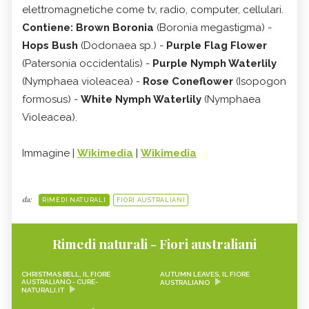
elettromagnetiche come tv, radio, computer, cellulari.
Contiene: Brown Boronia
(Boronia megastigma) -
Hops Bush
(Dodonaea sp.) -
Purple Flag Flower
(Patersonia occidentalis) -
Purple Nymph Waterlily
(Nymphaea violeacea) -
Rose Coneflower
(Isopogon
formosus) -
White Nymph Waterlily
(Nymphaea
Violeacea).
Immagine |
Wikimedia
|
Wikimedia
da:
RIMEDI NATURALI
FIORI AUSTRALIANI
Rimedi naturali - Fiori australiani
CHRISTMAS BELL, IL FIORE
AUTUMN LEAVES, IL FIORE
AUSTRALIANO - CURE-
AUSTRALIANO
NATURALI.IT