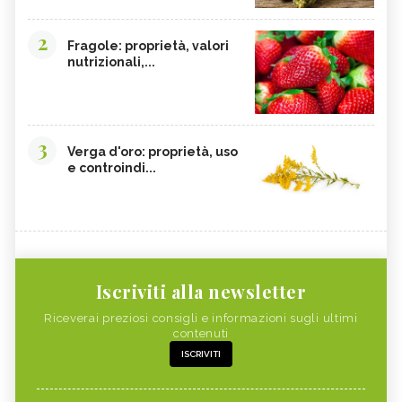
2
Fragole: proprietà, valori
nutrizionali,...
3
Verga d'oro: proprietà, uso
e controindi...
Iscriviti alla newsletter
Riceverai preziosi consigli e informazioni sugli ultimi
contenuti
ISCRIVITI