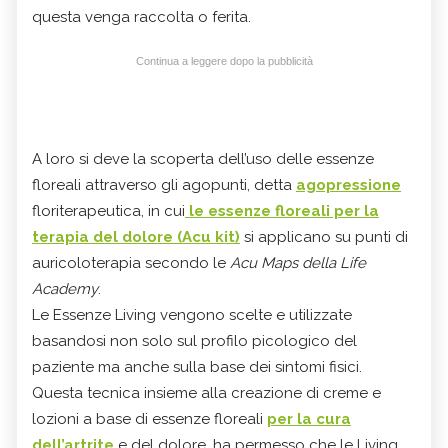
questa venga raccolta o ferita.
Continua a leggere dopo la pubblicità
A loro si deve la scoperta dell’uso delle essenze
floreali attraverso gli agopunti, detta
agopressione
floriterapeutica, in cui
le essenze floreali per la
terapia del dolore (Acu kit)
si applicano su punti di
auricoloterapia secondo le
Acu Maps della Life
Academy
.
Le Essenze Living vengono scelte e utilizzate
basandosi non solo sul profilo picologico del
paziente ma anche sulla base dei sintomi fisici.
Questa tecnica insieme alla creazione di creme e
lozioni a base di essenze floreali
per la cura
dell’artrite
e del dolore, ha permesso che le Living