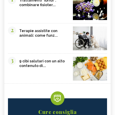
Trattamenti "ibridi":
combinare fisioter...
MACROCARPA, IL FIORE
KAPOK BUSH, IL FIORE
AUSTRALIANO
AUSTRALIANO
ILLAWARA FLAME TREE, IL FIORE
HIBBERTIA, IL FIORE
AUSTRALIANO
AUSTRALIANO
2
GYMEA LILY, IL FIORE
FRESHWATER MANGROVE, IL FIORE
Terapie assistite con
AUSTRALIANO
AUSTRALIANO
animali: come funz...
BLACK EYED SUSAN, IL FIORE
BANKSIA ROBUR, IL FIORE
AUSTRALIANO
AUSTRALIANO
3
9 cibi salutari con un alto
contenuto di...
Cure consiglia