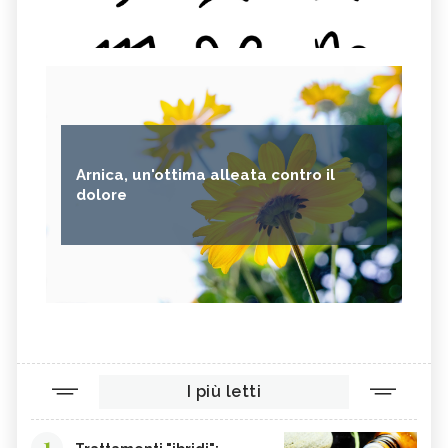
ISOPOGON, IL FIORE
ADOL, IL FIORE AUSTRALIANO
AUSTRALIANO
JACARANDA, IL FIORE
SOLARIS, IL FIORE AUSTRALIANO
AUSTRALIANO
STRESS STOP, IL FIORE
ENERGY, IL FIORE AUSTRALIANO
AUSTRALIANO
WILD POTATO BUSH, IL FIORE
OPPRESSION FREE, IL FIORE
AUSTRALIANO
AUSTRALIANO
Arnica, un'ottima alleata contro il
YELLOW COWSLIP ORCHID, IL FIORE
SYDNEY ROSE, IL FIORE
dolore
AUSTRALIANO
AUSTRALIANO
GREY SPIDER FLOWER, IL FIORE
TALL YELLOW TOP, IL FIORE
AUSTRALIANO
AUSTRALIANO
IAN WHITE
ESSENZE FLOREALI DEL BUSH
STURT DESERT PEA, IL FIORE
PINK MULLA MULLA, IL FIORE
AUSTRALIANO
AUSTRALIANO
PEACH FLOWER TEA TREE, IL FIORE
ALPINE MINT BUSH, IL FIORE
AUSTRALIANO
AUSTRALIANO
I più letti
ROUGH BLUEBELL, IL FIORE
OLD MAN BANKSIA, IL FIORE
AUSTRALIANO
AUSTRALIANO
MOUNTAIN DEVIL, IL FIORE
MONGA WARATAH, IL FIORE
1
AUSTRALIANO
AUSTRALIANO