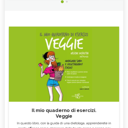
SILVER PRINCESS, IL FIORE
BUSH IRIS, IL FIORE AUSTRALIANO
AUSTRALIANO
MINT BUSH, IL FIORE
BAUHINIA, IL FIORE
AUSTRALIANO
AUSTRALIANO
TRANSITION, IL FIORE
LICHEN, IL FIORE AUSTRALIANO
AUSTRALIANO
BUSH FUCHSIA, IL FIORE
CROWEA, IL FIORE AUSTRALIANO
AUSTRALIANO
TURKEY BUSH, IL FIORE
FLUENT EXPRESSION, IL FIORE
AUSTRALIANO
AUSTRALIANO
FRINGED VIOLET, IL FIORE
RED LILY, IL FIORE AUSTRALIANO
AUSTRALIANO
ANGELSWORD, IL FIORE
BORONIA, IL FIORE AUSTRALIANO
AUSTRALIANO
GREEN SPIDER ORCHID, IL FIORE
SPIRITUALITY, IL FIORE
AUSTRALIANO
AUSTRALIANO
WARATAH, IL FIORE
MULLA MULLA, IL FIORE
AUSTRALIANO
AUSTRALIANO
Il mio quaderno di esercizi.
Veggie
PAW PAW, IL FIORE AUSTRALIANO
ELECTRO, IL FIORE AUSTRALIANO
In questo libro, con la guida di una dietologa, apprenderete in
EMERGENCY, IL FIORE
STURT DESERT ROSE, IL FIORE