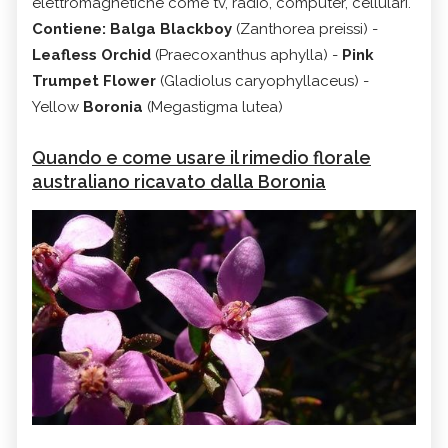
elettromagnetiche come tv, radio, computer, cellulari.
Contiene: Balga Blackboy
(Zanthorea preissi) -
Leafless Orchid
(Praecoxanthus aphylla) -
Pink
Trumpet Flower
(Gladiolus caryophyllaceus) -
Yellow
Boronia
(Megastigma lutea)
Quando e come usare il rimedio florale
australiano ricavato dalla Boronia