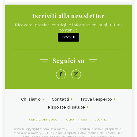
Iscriviti alla newsletter
Riceverai preziosi consigli e informazioni sugli ultimi
contenuti
ISCRIVITI
Seguici su
Chi siamo
Contatti
Trova l'esperto
Risposte di salute
CONDIZIONI D'USO
POLICY PRIVACY
COOKIES
© 2026 Copyright Media Data Factory S.R.L. - I contenuti sono di proprietà di
Media Data Factory S.R.L, è vietata la riproduzione. Media Data Factory S.R.L.
sede legale in viale Sarca 226 Milano 20126 - PI/CF 09595010969