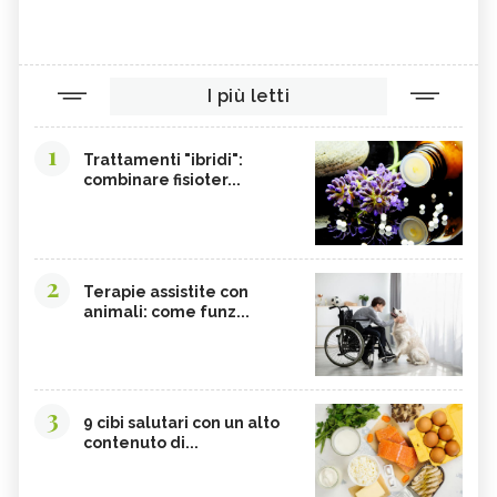
STURT DESERT PEA, IL FIORE
PINK MULLA MULLA, IL FIORE
AUSTRALIANO
AUSTRALIANO
PEACH FLOWER TEA TREE, IL FIORE
ALPINE MINT BUSH, IL FIORE
AUSTRALIANO
AUSTRALIANO
I più letti
ROUGH BLUEBELL, IL FIORE
OLD MAN BANKSIA, IL FIORE
AUSTRALIANO
AUSTRALIANO
1
MOUNTAIN DEVIL, IL FIORE
MONGA WARATAH, IL FIORE
Trattamenti "ibridi":
AUSTRALIANO
AUSTRALIANO
combinare fisioter...
MACROCARPA, IL FIORE
KAPOK BUSH, IL FIORE
AUSTRALIANO
AUSTRALIANO
ILLAWARA FLAME TREE, IL FIORE
HIBBERTIA, IL FIORE
AUSTRALIANO
AUSTRALIANO
2
Terapie assistite con
GYMEA LILY, IL FIORE
FRESHWATER MANGROVE, IL FIORE
animali: come funz...
AUSTRALIANO
AUSTRALIANO
BLACK EYED SUSAN, IL FIORE
BANKSIA ROBUR, IL FIORE
AUSTRALIANO
AUSTRALIANO
3
9 cibi salutari con un alto
contenuto di...