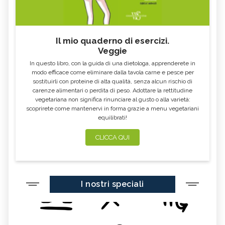
GREEN SPIDER ORCHID, IL FIORE
BORONIA, IL FIORE AUSTRALIANO
AUSTRALIANO
SPIRITUALITY, IL FIORE
WARATAH, IL FIORE
AUSTRALIANO
AUSTRALIANO
Il mio quaderno di esercizi.
Veggie
MULLA MULLA, IL FIORE
PAW PAW, IL FIORE AUSTRALIANO
AUSTRALIANO
In questo libro, con la guida di una dietologa, apprenderete in
modo efficace come eliminare dalla tavola carne e pesce per
EMERGENCY, IL FIORE
ELECTRO, IL FIORE AUSTRALIANO
AUSTRALIANO
sostituirli con proteine di alta qualità, senza alcun rischio di
carenze alimentari o perdita di peso. Adottare la rettitudine
STURT DESERT ROSE, IL FIORE
DOG ROSE, IL FIORE
vegetariana non significa rinunciare al gusto o alla varietà:
AUSTRALIANO
AUSTRALIANO
scoprirete come mantenervi in forma grazie a menu vegetariani
SEXUALITY, IL FIORE
BOAB, IL FIORE AUSTRALIANO
equilibrati!
AUSTRALIANO
CLICCA QUI
SELF CONFIDENCE, IL FIORE
BILLY GOAT PLUM, IL FIORE
AUSTRALIANO
AUSTRALIANO
LITTLE FLANNEL FLOWER, IL FIORE
WISTERIA, IL FIORE AUSTRALIANO
AUSTRALIANO
FLANNEL FLOWER, IL FIORE
BUSH GARDENIA, IL FIORE
I nostri speciali
AUSTRALIANO
AUSTRALIANO
TALL MULLA MULLA, IL FIORE
SHE OAK, IL FIORE AUSTRALIANO
AUSTRALIANO
RELATIONSHIP, IL FIORE
RED SUVA FRANGIPANI, IL FIORE