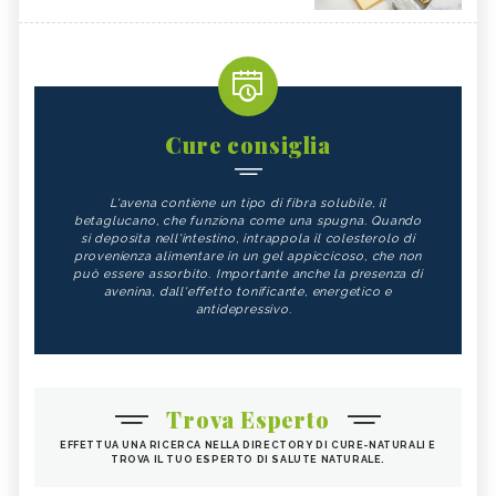
Cure consiglia
L'avena contiene un tipo di fibra solubile, il
betaglucano, che funziona come una spugna. Quando
si deposita nell'intestino, intrappola il colesterolo di
provenienza alimentare in un gel appiccicoso, che non
può essere assorbito. Importante anche la presenza di
avenina, dall'effetto tonificante, energetico e
antidepressivo.
Trova Esperto
EFFETTUA UNA RICERCA NELLA DIRECTORY DI CURE-NATURALI E
TROVA IL TUO ESPERTO DI SALUTE NATURALE.