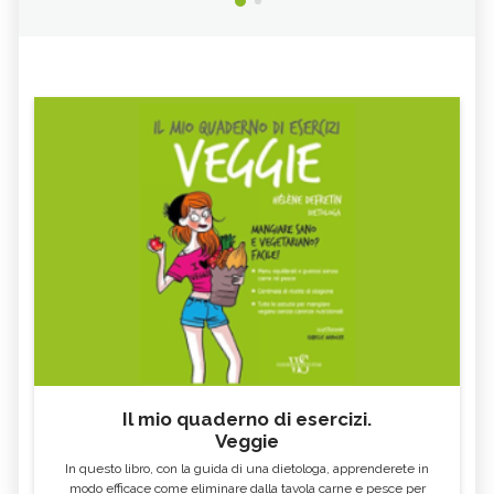
RED GREVILLEA, IL FIORE
BUSH IRIS, IL FIORE AUSTRALIANO
AUSTRALIANO
SILVER PRINCESS, IL FIORE
MINT BUSH, IL FIORE
AUSTRALIANO
AUSTRALIANO
BAUHINIA, IL FIORE
LICHEN, IL FIORE AUSTRALIANO
AUSTRALIANO
TRANSITION, IL FIORE
BUSH FUCHSIA, IL FIORE
AUSTRALIANO
AUSTRALIANO
TURKEY BUSH, IL FIORE
CROWEA, IL FIORE AUSTRALIANO
AUSTRALIANO
FLUENT EXPRESSION, IL FIORE
FRINGED VIOLET, IL FIORE
AUSTRALIANO
AUSTRALIANO
ANGELSWORD, IL FIORE
RED LILY, IL FIORE AUSTRALIANO
AUSTRALIANO
GREEN SPIDER ORCHID, IL FIORE
BORONIA, IL FIORE AUSTRALIANO
AUSTRALIANO
SPIRITUALITY, IL FIORE
WARATAH, IL FIORE
AUSTRALIANO
AUSTRALIANO
Il mio quaderno di esercizi.
Veggie
MULLA MULLA, IL FIORE
PAW PAW, IL FIORE AUSTRALIANO
AUSTRALIANO
In questo libro, con la guida di una dietologa, apprenderete in
modo efficace come eliminare dalla tavola carne e pesce per
EMERGENCY, IL FIORE
ELECTRO, IL FIORE AUSTRALIANO