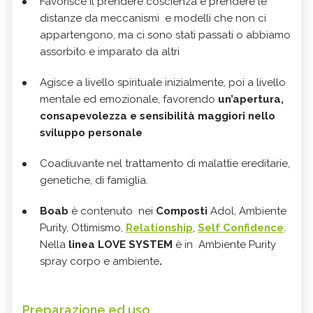
Favorisce il prendere coscienza e prendere le
distanze da meccanismi e modelli che non ci
appartengono, ma ci sono stati passati o abbiamo
assorbito e imparato da altri
Agisce a livello spirituale inizialmente, poi a livello
mentale ed emozionale, favorendo
un’apertura,
consapevolezza e sensibilità maggiori nello
sviluppo personale
Coadiuvante nel trattamento di malattie ereditarie,
genetiche, di famiglia.
Boab
è contenuto nei
Composti
Adol, Ambiente
Purity, Ottimismo,
Relationship
,
Self Confidence
.
Nella
linea
LOVE SYSTEM
è in Ambiente Purity
spray corpo e ambiente
.
Preparazione ed uso