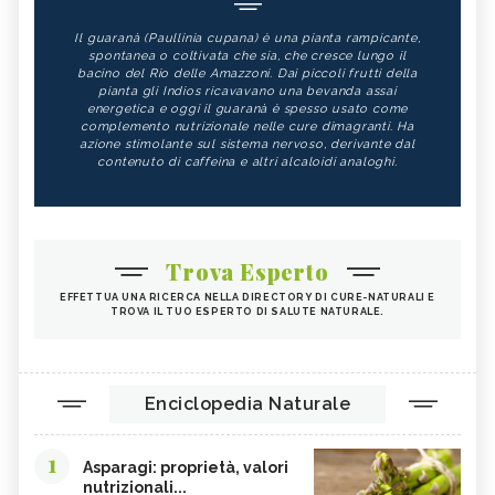
Il guaranà (Paullinia cupana) è una pianta rampicante,
spontanea o coltivata che sia, che cresce lungo il
bacino del Rio delle Amazzoni. Dai piccoli frutti della
pianta gli Indios ricavavano una bevanda assai
energetica e oggi il guaranà è spesso usato come
complemento nutrizionale nelle cure dimagranti. Ha
azione stimolante sul sistema nervoso, derivante dal
contenuto di caffeina e altri alcaloidi analoghi.
Trova Esperto
EFFETTUA UNA RICERCA NELLA DIRECTORY DI CURE-NATURALI E
TROVA IL TUO ESPERTO DI SALUTE NATURALE.
Enciclopedia Naturale
1
Asparagi: proprietà, valori
nutrizionali...