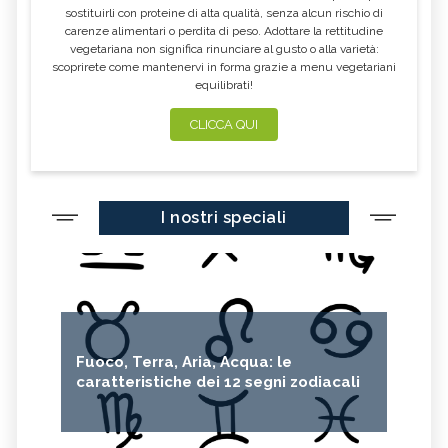
AUSTRALIANO
sostituirli con proteine di alta qualità, senza alcun rischio di
carenze alimentari o perdita di peso. Adottare la rettitudine
STURT DESERT ROSE, IL FIORE
DOG ROSE, IL FIORE
vegetariana non significa rinunciare al gusto o alla varietà:
AUSTRALIANO
AUSTRALIANO
scoprirete come mantenervi in forma grazie a menu vegetariani
SEXUALITY, IL FIORE
SELF CONFIDENCE, IL FIORE
equilibrati!
AUSTRALIANO
AUSTRALIANO
CLICCA QUI
BILLY GOAT PLUM, IL FIORE
LITTLE FLANNEL FLOWER, IL FIORE
AUSTRALIANO
AUSTRALIANO
FLANNEL FLOWER, IL FIORE
WISTERIA, IL FIORE AUSTRALIANO
AUSTRALIANO
BUSH GARDENIA, IL FIORE
SHE OAK, IL FIORE AUSTRALIANO
I nostri speciali
AUSTRALIANO
TALL MULLA MULLA, IL FIORE
RELATIONSHIP, IL FIORE
AUSTRALIANO
AUSTRALIANO
RED SUVA FRANGIPANI, IL FIORE
DAGGER HAKEA, IL FIORE
AUSTRALIANO
AUSTRALIANO
WEDDING BUSH, IL FIORE
RED HELMET ORCHID, IL FIORE
AUSTRALIANO
AUSTRALIANO
Fuoco, Terra, Aria, Acqua: le
caratteristiche dei 12 segni zodiacali
SLENDER RICE FLOWER, IL FIORE
SUNDEW, IL FIORE AUSTRALIANO
AUSTRALIANO
DOG ROSE OF THE WILD FORCES, IL
SPINIFEX, IL FIORE AUSTRALIANO
FIORE AUSTRALIANO