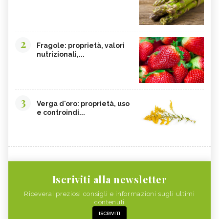
2
Fragole: proprietà, valori
nutrizionali,...
3
Verga d'oro: proprietà, uso
e controindi...
Iscriviti alla newsletter
Riceverai preziosi consigli e informazioni sugli ultimi
contenuti
ISCRIVITI