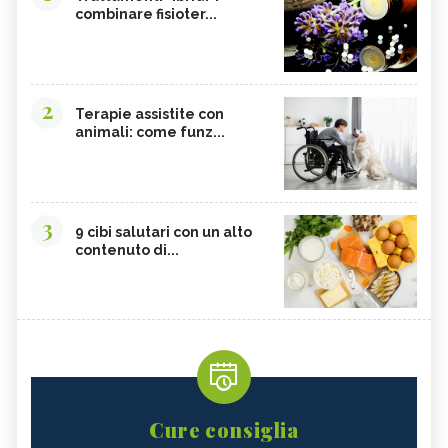
AUSTRALIANO
AUSTRALIANO
combinare fisioter...
MACROCARPA, IL FIORE
KAPOK BUSH, IL FIORE
AUSTRALIANO
AUSTRALIANO
ILLAWARA FLAME TREE, IL FIORE
HIBBERTIA, IL FIORE
AUSTRALIANO
AUSTRALIANO
2
Terapie assistite con
GYMEA LILY, IL FIORE
FRESHWATER MANGROVE, IL FIORE
animali: come funz...
AUSTRALIANO
AUSTRALIANO
BLACK EYED SUSAN, IL FIORE
BANKSIA ROBUR, IL FIORE
AUSTRALIANO
AUSTRALIANO
3
9 cibi salutari con un alto
contenuto di...
Cure consiglia