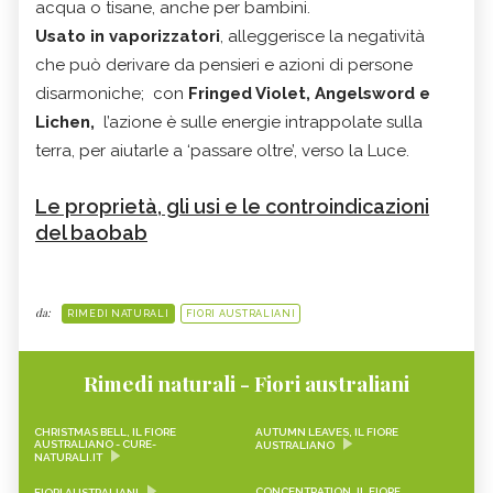
acqua o tisane, anche per bambini.
Usato in vaporizzatori
, alleggerisce la negatività
che può derivare da pensieri e azioni di persone
disarmoniche; con
Fringed Violet, Angelsword e
Lichen,
l’azione è sulle energie intrappolate sulla
terra, per aiutarle a ‘passare oltre’, verso la Luce.
Le proprietà, gli usi e le controindicazioni
del baobab
da:
RIMEDI NATURALI
FIORI AUSTRALIANI
Rimedi naturali - Fiori australiani
CHRISTMAS BELL, IL FIORE
AUTUMN LEAVES, IL FIORE
AUSTRALIANO - CURE-
AUSTRALIANO
NATURALI.IT
CONCENTRATION, IL FIORE
FIORI AUSTRALIANI