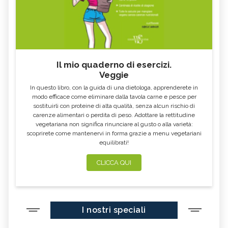
ANGELSWORD, IL FIORE
BORONIA, IL FIORE AUSTRALIANO
AUSTRALIANO
GREEN SPIDER ORCHID, IL FIORE
SPIRITUALITY, IL FIORE
AUSTRALIANO
AUSTRALIANO
WARATAH, IL FIORE
MULLA MULLA, IL FIORE
AUSTRALIANO
AUSTRALIANO
Il mio quaderno di esercizi.
Veggie
PAW PAW, IL FIORE AUSTRALIANO
ELECTRO, IL FIORE AUSTRALIANO
In questo libro, con la guida di una dietologa, apprenderete in
EMERGENCY, IL FIORE
STURT DESERT ROSE, IL FIORE
modo efficace come eliminare dalla tavola carne e pesce per
AUSTRALIANO
AUSTRALIANO
sostituirli con proteine di alta qualità, senza alcun rischio di
DOG ROSE, IL FIORE
BOAB, IL FIORE AUSTRALIANO
carenze alimentari o perdita di peso. Adottare la rettitudine
AUSTRALIANO
vegetariana non significa rinunciare al gusto o alla varietà:
scoprirete come mantenervi in forma grazie a menu vegetariani
SEXUALITY, IL FIORE
SELF CONFIDENCE, IL FIORE
AUSTRALIANO
AUSTRALIANO
equilibrati!
BILLY GOAT PLUM, IL FIORE
LITTLE FLANNEL FLOWER, IL FIORE
CLICCA QUI
AUSTRALIANO
AUSTRALIANO
FLANNEL FLOWER, IL FIORE
WISTERIA, IL FIORE AUSTRALIANO
AUSTRALIANO
BUSH GARDENIA, IL FIORE
SHE OAK, IL FIORE AUSTRALIANO
AUSTRALIANO
I nostri speciali
TALL MULLA MULLA, IL FIORE
RELATIONSHIP, IL FIORE
AUSTRALIANO
AUSTRALIANO