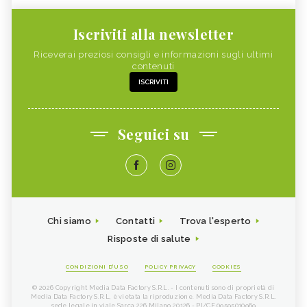
Iscriviti alla newsletter
Riceverai preziosi consigli e informazioni sugli ultimi
contenuti
ISCRIVITI
Seguici su
Chi siamo
Contatti
Trova l'esperto
Risposte di salute
CONDIZIONI D'USO
POLICY PRIVACY
COOKIES
© 2026 Copyright Media Data Factory S.R.L. - I contenuti sono di proprietà di
Media Data Factory S.R.L, è vietata la riproduzione. Media Data Factory S.R.L.
sede legale in viale Sarca 226 Milano 20126 - PI/CF 09595010969