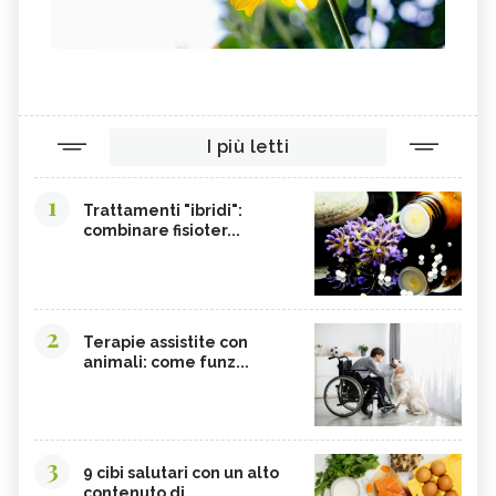
IAN WHITE
ESSENZE FLOREALI DEL BUSH
STURT DESERT PEA, IL FIORE
PINK MULLA MULLA, IL FIORE
AUSTRALIANO
AUSTRALIANO
PEACH FLOWER TEA TREE, IL FIORE
ALPINE MINT BUSH, IL FIORE
AUSTRALIANO
AUSTRALIANO
I più letti
ROUGH BLUEBELL, IL FIORE
OLD MAN BANKSIA, IL FIORE
AUSTRALIANO
AUSTRALIANO
MOUNTAIN DEVIL, IL FIORE
MONGA WARATAH, IL FIORE
1
AUSTRALIANO
AUSTRALIANO
Trattamenti "ibridi":
combinare fisioter...
MACROCARPA, IL FIORE
KAPOK BUSH, IL FIORE
AUSTRALIANO
AUSTRALIANO
ILLAWARA FLAME TREE, IL FIORE
HIBBERTIA, IL FIORE
AUSTRALIANO
AUSTRALIANO
2
GYMEA LILY, IL FIORE
FRESHWATER MANGROVE, IL FIORE
Terapie assistite con
AUSTRALIANO
AUSTRALIANO
animali: come funz...
BLACK EYED SUSAN, IL FIORE
BANKSIA ROBUR, IL FIORE
AUSTRALIANO
AUSTRALIANO
3
9 cibi salutari con un alto
contenuto di...