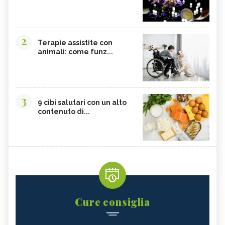
AUSTRALIANO
AUSTRALIANO
ILLAWARA FLAME TREE, IL FIORE
HIBBERTIA, IL FIORE
AUSTRALIANO
AUSTRALIANO
2
GYMEA LILY, IL FIORE
FRESHWATER MANGROVE, IL FIORE
Terapie assistite con
AUSTRALIANO
AUSTRALIANO
animali: come funz...
BLACK EYED SUSAN, IL FIORE
BANKSIA ROBUR, IL FIORE
AUSTRALIANO
AUSTRALIANO
3
9 cibi salutari con un alto
contenuto di...
Cure consiglia