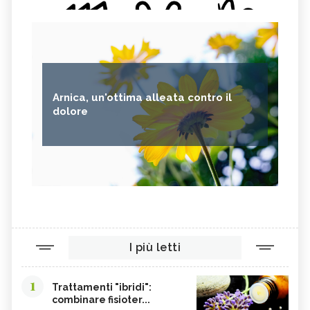
JACARANDA, IL FIORE
SOLARIS, IL FIORE AUSTRALIANO
AUSTRALIANO
STRESS STOP, IL FIORE
ENERGY, IL FIORE AUSTRALIANO
AUSTRALIANO
WILD POTATO BUSH, IL FIORE
OPPRESSION FREE, IL FIORE
AUSTRALIANO
AUSTRALIANO
Arnica, un'ottima alleata contro il
YELLOW COWSLIP ORCHID, IL FIORE
SYDNEY ROSE, IL FIORE
dolore
AUSTRALIANO
AUSTRALIANO
GREY SPIDER FLOWER, IL FIORE
TALL YELLOW TOP, IL FIORE
AUSTRALIANO
AUSTRALIANO
IAN WHITE
ESSENZE FLOREALI DEL BUSH
STURT DESERT PEA, IL FIORE
PINK MULLA MULLA, IL FIORE
AUSTRALIANO
AUSTRALIANO
PEACH FLOWER TEA TREE, IL FIORE
ALPINE MINT BUSH, IL FIORE
AUSTRALIANO
AUSTRALIANO
I più letti
ROUGH BLUEBELL, IL FIORE
OLD MAN BANKSIA, IL FIORE
AUSTRALIANO
AUSTRALIANO
MOUNTAIN DEVIL, IL FIORE
MONGA WARATAH, IL FIORE
1
AUSTRALIANO
AUSTRALIANO
Trattamenti "ibridi":
combinare fisioter...
MACROCARPA, IL FIORE
KAPOK BUSH, IL FIORE