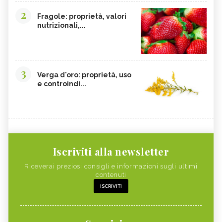
2
Fragole: proprietà, valori
nutrizionali,...
3
Verga d'oro: proprietà, uso
e controindi...
Iscriviti alla newsletter
Riceverai preziosi consigli e informazioni sugli ultimi
contenuti
ISCRIVITI