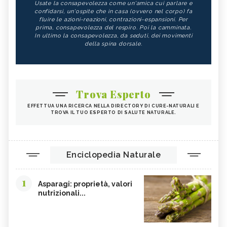
Usate la consapevolezza come un'amica cui parlare e
confidarsi, un'ospite che in casa (ovvero nel corpo) fa
fluire le azioni-reazioni, contrazioni-espansioni. Per
prima, consapevolezza del respiro. Poi la camminata.
In ultimo la consapevolezza, da seduti, dei movimenti
della spina dorsale.
Trova Esperto
EFFETTUA UNA RICERCA NELLA DIRECTORY DI CURE-NATURALI E
TROVA IL TUO ESPERTO DI SALUTE NATURALE.
Enciclopedia Naturale
1
Asparagi: proprietà, valori
nutrizionali...