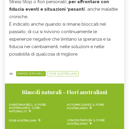
Stress Stop o fiori personali),
per affrontare con
fiducia eventi e situazioni ‘pesanti
’, anche malattie
croniche.
È indicato anche quando si rimane bloccati nel
passato, di cui si rivivono continuamente le
esperienze negative che limitano la speranza e la
fiducia nei cambiamenti, nelle soluzioni e nelle
possibilità di qualcosa di migliore.
da:
RIMEDI NATURALI
FIORI AUSTRALIANI
Rimedi naturali - Fiori australiani
CHRISTMAS BELL, IL FIORE
AUTUMN LEAVES, IL FIORE
AUSTRALIANO - CURE-
AUSTRALIANO
NATURALI.IT
CONCENTRATION, IL FIORE
FIORI AUSTRALIANI
AUSTRALIANO