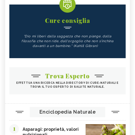
Cure consiglia
"Dio mi liberi dalla saggezza che non piange, dalla
filosofia che non ride, dall'orgoglio che non s'inchina
davanti a un bambino." (Kahlil Gibran)
Trova Esperto
EFFETTUA UNA RICERCA NELLA DIRECTORY DI CURE-NATURALI E
TROVA IL TUO ESPERTO DI SALUTE NATURALE.
Enciclopedia Naturale
1
Asparagi: proprietà, valori
nutrizionali...