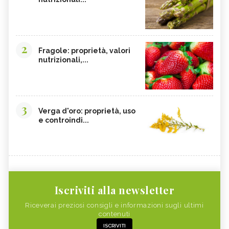
2
Fragole: proprietà, valori
nutrizionali,...
3
Verga d'oro: proprietà, uso
e controindi...
Iscriviti alla newsletter
Riceverai preziosi consigli e informazioni sugli ultimi
contenuti
ISCRIVITI