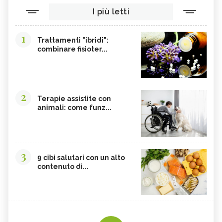
AUSTRALIANO
AUSTRALIANO
I più letti
ROUGH BLUEBELL, IL FIORE
OLD MAN BANKSIA, IL FIORE
AUSTRALIANO
AUSTRALIANO
1
MOUNTAIN DEVIL, IL FIORE
MONGA WARATAH, IL FIORE
Trattamenti "ibridi":
AUSTRALIANO
AUSTRALIANO
combinare fisioter...
MACROCARPA, IL FIORE
KAPOK BUSH, IL FIORE
AUSTRALIANO
AUSTRALIANO
ILLAWARA FLAME TREE, IL FIORE
HIBBERTIA, IL FIORE
AUSTRALIANO
AUSTRALIANO
2
Terapie assistite con
GYMEA LILY, IL FIORE
FRESHWATER MANGROVE, IL FIORE
animali: come funz...
AUSTRALIANO
AUSTRALIANO
BLACK EYED SUSAN, IL FIORE
BANKSIA ROBUR, IL FIORE
AUSTRALIANO
AUSTRALIANO
3
9 cibi salutari con un alto
contenuto di...