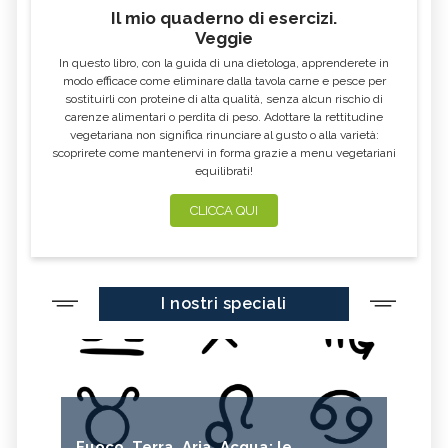
AUSTRALIANO
AUSTRALIANO
Il mio quaderno di esercizi.
Veggie
MULLA MULLA, IL FIORE
PAW PAW, IL FIORE AUSTRALIANO
AUSTRALIANO
In questo libro, con la guida di una dietologa, apprenderete in
modo efficace come eliminare dalla tavola carne e pesce per
EMERGENCY, IL FIORE
ELECTRO, IL FIORE AUSTRALIANO
AUSTRALIANO
sostituirli con proteine di alta qualità, senza alcun rischio di
carenze alimentari o perdita di peso. Adottare la rettitudine
STURT DESERT ROSE, IL FIORE
DOG ROSE, IL FIORE
vegetariana non significa rinunciare al gusto o alla varietà:
AUSTRALIANO
AUSTRALIANO
scoprirete come mantenervi in forma grazie a menu vegetariani
SELF CONFIDENCE, IL FIORE
BOAB, IL FIORE AUSTRALIANO
equilibrati!
AUSTRALIANO
CLICCA QUI
BILLY GOAT PLUM, IL FIORE
LITTLE FLANNEL FLOWER, IL FIORE
AUSTRALIANO
AUSTRALIANO
FLANNEL FLOWER, IL FIORE
WISTERIA, IL FIORE AUSTRALIANO
AUSTRALIANO
BUSH GARDENIA, IL FIORE
SHE OAK, IL FIORE AUSTRALIANO
I nostri speciali
AUSTRALIANO
TALL MULLA MULLA, IL FIORE
RELATIONSHIP, IL FIORE
AUSTRALIANO
AUSTRALIANO
RED SUVA FRANGIPANI, IL FIORE
DAGGER HAKEA, IL FIORE
AUSTRALIANO
AUSTRALIANO
WEDDING BUSH, IL FIORE
RED HELMET ORCHID, IL FIORE
AUSTRALIANO
AUSTRALIANO
Fuoco, Terra, Aria, Acqua: le