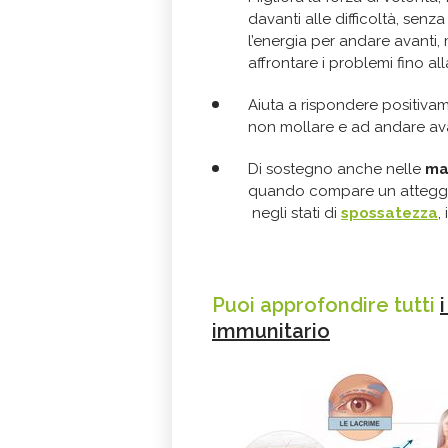
davanti alle difficoltà, senz
l’energia per andare avanti
affrontare i problemi fino al
Aiuta a rispondere positivame
non mollare e ad andare av
Di sostegno anche nelle
mal
quando compare un atteggia
negli stati di
spossatezza
,
Puoi approfondire tutti
immunitario