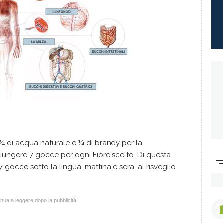
e ¾ di acqua naturale e ¼ di brandy per la
ungere 7 gocce per ogni Fiore scelto. Di questa
occe sotto la lingua, mattina e sera, al risveglio
nua a leggere dopo la pubblicità