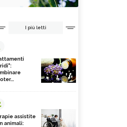
I più letti
1
attamenti
ridi":
mbinare
ioter...
2
rapie assistite
n animali: