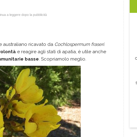
nua a leggere dopo la pubblicità
le australiano ricavato da
Cochlospermum fraseri
.
volontà
e reagire agli stati di apatia, è utile anche
c
mmunitarie basse
. Scopriamolo meglio.