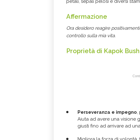
petali, sepali pelosi e diversi sta
Affermazione
Ora desidero reagire positivamente 
controllo sulla mia vita.
Proprietà di Kapok Bush
Conti
Perseveranza e impegno
,
Aiuta ad avere una visione g
giusti fino ad arrivare ad un
Migliora la forza di volontà, 