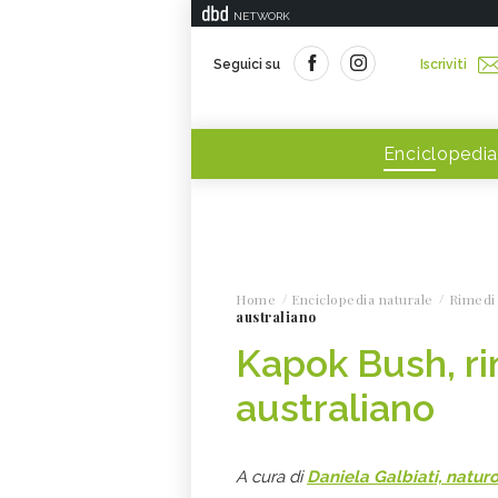
NETWORK
Seguici su
Iscriviti
Enciclopedia
Home
Enciclopedia naturale
Rimedi 
australiano
Kapok Bush, ri
australiano
A cura di
Daniela Galbiati, natur