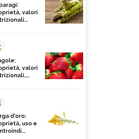
paragi:
oprietà, valori
rizionali...
2
agole:
oprietà, valori
rizionali,...
3
rga d'oro:
oprietà, uso e
ntroindi...