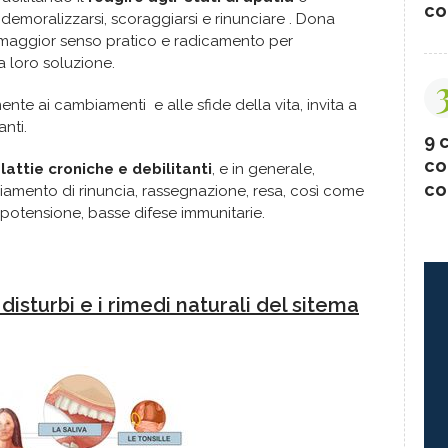
co
a demoralizzarsi, scoraggiarsi e rinunciare . Dona
, maggior senso pratico e radicamento per
la loro soluzione.
nte ai cambiamenti e alle sfide della vita, invita a
anti.
9 c
co
attie croniche e debilitanti
, e in generale,
co
mento di rinuncia, rassegnazione, resa, così come
 ipotensione, basse difese immunitarie.
i disturbi e i rimedi naturali del sitema