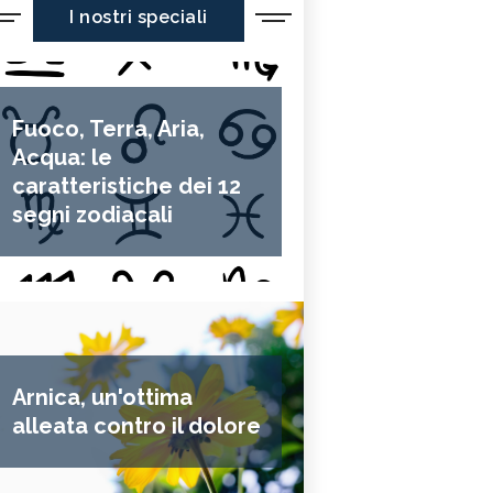
I nostri speciali
Fuoco, Terra, Aria,
Acqua: le
caratteristiche dei 12
segni zodiacali
Arnica, un'ottima
alleata contro il dolore