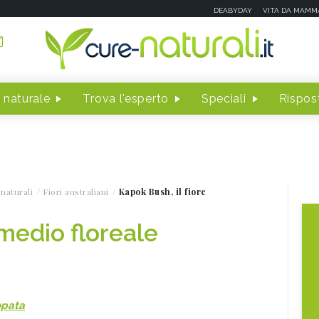
DEABYDAY
VITA DA MAMM
 naturale
Trova l'esperto
Speciali
Rispost
naturali
Fiori australiani
Kapok Bush, il fiore
medio floreale
opata