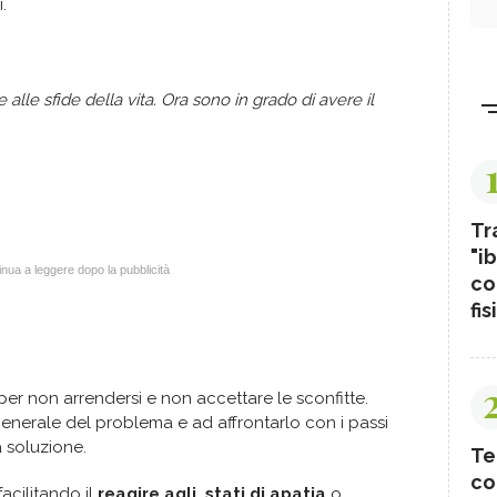
mi.
alle sfide della vita. Ora sono in grado di avere il
Tr
"ib
nua a leggere dopo la pubblicità
co
fis
 per non arrendersi e non accettare le sconfitte.
enerale del problema e ad affrontarlo con i passi
a soluzione.
Te
co
facilitando il
reagire agli stati di apatia
o