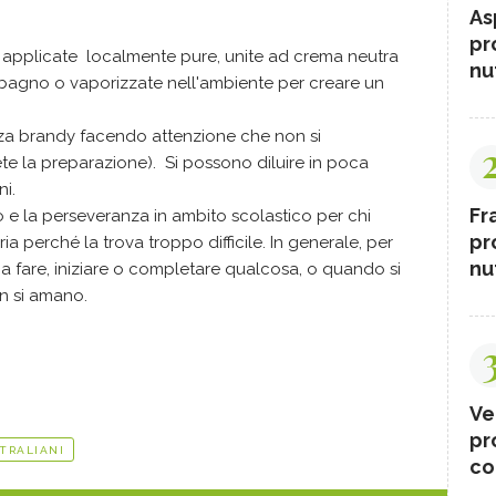
As
pr
applicate localmente pure, unite ad crema neutra
nut
 bagno o vaporizzate nell'ambiente per creare un
za brandy facendo attenzione che non si
te la preparazione). Si possono diluire in poca
i.
Fr
 e la perseveranza in ambito scolastico per chi
pr
a perché la trova troppo difficile. In generale, per
nut
 a fare, iniziare o completare qualcosa, o quando si
n si amano.
Ve
pr
STRALIANI
co