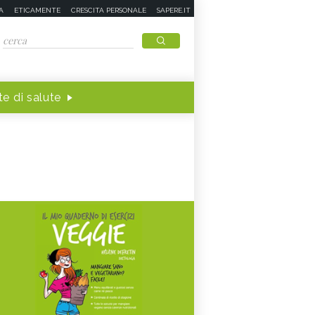
A
ETICAMENTE
CRESCITA PERSONALE
SAPERE.IT
e di salute