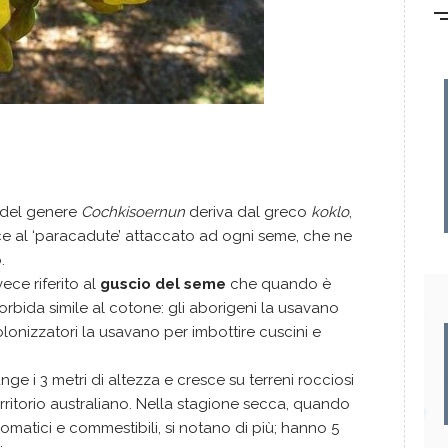
a
 del genere
Cochkisoernun
deriva dal greco
koklo
,
risce al ‘paracadute’ attaccato ad ogni seme, che ne
.
ece riferito al
guscio del seme
che quando è
bida simile al cotone: gli aborigeni la usavano
olonizzatori la usavano per imbottire cuscini e
ge i 3 metri di altezza e cresce su terreni rocciosi
erritorio australiano. Nella stagione secca, quando
, aromatici e commestibili, si notano di più; hanno 5