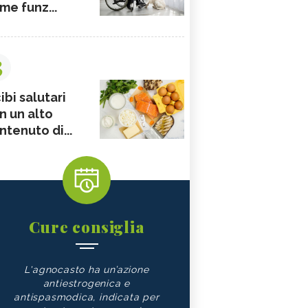
me funz...
3
ibi salutari
n un alto
ntenuto di...
Cure consiglia
L'agnocasto ha un’azione
antiestrogenica e
antispasmodica, indicata per