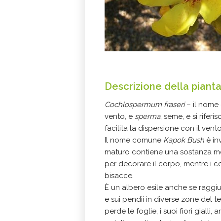
Descrizione della piant
Cochlospermum fraseri
– il nome
vento, e
sperma
, seme, e si rife
facilita la dispersione con il vento
Il nome comune
Kapok Bush
è inv
maturo contiene una sostanza mor
per decorare il corpo, mentre i c
bisacce.
È un albero esile anche se raggiun
e sui pendii in diverse zone del t
perde le foglie, i suoi fiori gialli