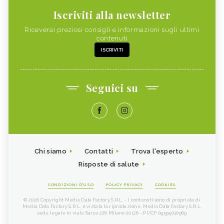
Iscriviti alla newsletter
Riceverai preziosi consigli e informazioni sugli ultimi
contenuti
ISCRIVITI
Seguici su
Chi siamo
Contatti
Trova l'esperto
Risposte di salute
CONDIZIONI D'USO
POLICY PRIVACY
COOKIES
© 2026 Copyright Media Data Factory S.R.L. - I contenuti sono di proprietà di
Media Data Factory S.R.L, è vietata la riproduzione. Media Data Factory S.R.L.
sede legale in viale Sarca 226 Milano 20126 - PI/CF 09595010969