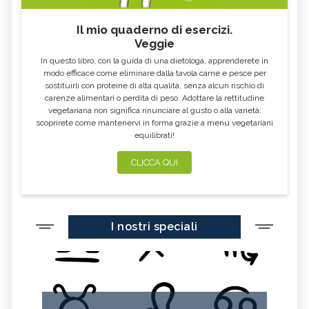
SPIRITUALITY, IL FIORE
WARATAH, IL FIORE
AUSTRALIANO
AUSTRALIANO
Il mio quaderno di esercizi.
Veggie
MULLA MULLA, IL FIORE
PAW PAW, IL FIORE AUSTRALIANO
AUSTRALIANO
In questo libro, con la guida di una dietologa, apprenderete in
modo efficace come eliminare dalla tavola carne e pesce per
EMERGENCY, IL FIORE
ELECTRO, IL FIORE AUSTRALIANO
AUSTRALIANO
sostituirli con proteine di alta qualità, senza alcun rischio di
carenze alimentari o perdita di peso. Adottare la rettitudine
STURT DESERT ROSE, IL FIORE
DOG ROSE, IL FIORE
vegetariana non significa rinunciare al gusto o alla varietà:
AUSTRALIANO
AUSTRALIANO
scoprirete come mantenervi in forma grazie a menu vegetariani
SEXUALITY, IL FIORE
BOAB, IL FIORE AUSTRALIANO
equilibrati!
AUSTRALIANO
CLICCA QUI
SELF CONFIDENCE, IL FIORE
BILLY GOAT PLUM, IL FIORE
AUSTRALIANO
AUSTRALIANO
LITTLE FLANNEL FLOWER, IL FIORE
WISTERIA, IL FIORE AUSTRALIANO
AUSTRALIANO
FLANNEL FLOWER, IL FIORE
BUSH GARDENIA, IL FIORE
I nostri speciali
AUSTRALIANO
AUSTRALIANO
TALL MULLA MULLA, IL FIORE
SHE OAK, IL FIORE AUSTRALIANO
AUSTRALIANO
RELATIONSHIP, IL FIORE
RED SUVA FRANGIPANI, IL FIORE
AUSTRALIANO
AUSTRALIANO