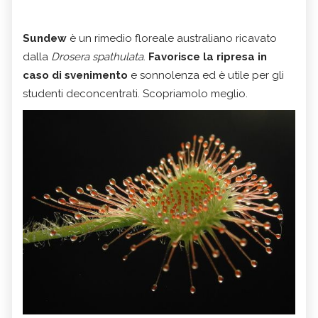
Sundew
è un rimedio floreale australiano ricavato
dalla
Drosera spathulata
.
Favorisce la ripresa in
caso di svenimento
e sonnolenza ed è utile per gli
studenti deconcentrati. Scopriamolo meglio.