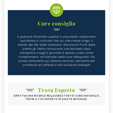
Cure consiglia
Il guaranà (Paullinia cupana) è una pianta rampicante,
spontanea o coltivata che sia, che cresce lungo il
bacino del Rio delle Amazzoni. Dai piccoli frutti della
pianta gli Indios ricavavano una bevanda assai
energetica e oggi il guaranà è spesso usato come
complemento nutrizionale nelle cure dimagranti. Ha
azione stimolante sul sistema nervoso, derivante dal
contenuto di caffeina e altri alcaloidi analoghi.
Trova Esperto
EFFETTUA UNA RICERCA NELLA DIRECTORY DI CURE-NATURALI E
TROVA IL TUO ESPERTO DI SALUTE NATURALE.