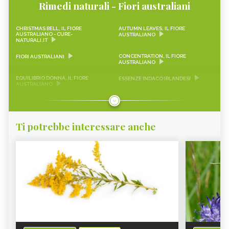
Rimedi naturali - Fiori australiani
CHRISTMAS BELL, IL FIORE
AUTUMN LEAVES, IL FIORE
AUSTRALIANO - CURE-
AUSTRALIANO
NATURALI.IT
CONCENTRATION, IL FIORE
FIORI AUSTRALIANI
AUSTRALIANO
EQUILIBRIO DONNA, IL FIORE
ESSENZE INDACO IRLANDESI
AUSTRALIANO
ESSENZE AUSTRALIANE LIVING
CREME MICROVITA
KANGAROO PAW, IL FIORE
AUSTRALIAN LIVING ESSENCES
Ti potrebbe interessare anche
AUSTRALIANO
UNIVERSE PETS, IL FIORE
SPRAY HEALTH MIST
AUSTRALIANO
BOTTLEBRUSH, IL FIORE
TRAVEL, IL FIORE AUSTRALIANO
AUSTRALIANO
WHITE LIGHT ESSENCES, IL FIORE
LIGHT FREQUENCY ESSENCES, IL
AUSTRALIANO
FIORE AUSTRALIANO
GREEN ESSENCE, IL FIORE
FIVE CORNERS, IL FIORE
AUSTRALIANO
AUSTRALIANO
SOUTHERN CROSS, IL FIORE
PINK FLANNEL FLOWER, IL FIORE