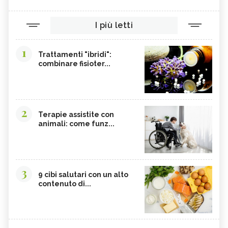
PEACH FLOWER TEA TREE, IL FIORE
ALPINE MINT BUSH, IL FIORE
AUSTRALIANO
AUSTRALIANO
I più letti
ROUGH BLUEBELL, IL FIORE
OLD MAN BANKSIA, IL FIORE
AUSTRALIANO
AUSTRALIANO
1
MOUNTAIN DEVIL, IL FIORE
MONGA WARATAH, IL FIORE
Trattamenti "ibridi":
AUSTRALIANO
AUSTRALIANO
combinare fisioter...
MACROCARPA, IL FIORE
KAPOK BUSH, IL FIORE
AUSTRALIANO
AUSTRALIANO
ILLAWARA FLAME TREE, IL FIORE
HIBBERTIA, IL FIORE
AUSTRALIANO
AUSTRALIANO
2
Terapie assistite con
GYMEA LILY, IL FIORE
FRESHWATER MANGROVE, IL FIORE
animali: come funz...
AUSTRALIANO
AUSTRALIANO
BLACK EYED SUSAN, IL FIORE
BANKSIA ROBUR, IL FIORE
AUSTRALIANO
AUSTRALIANO
3
9 cibi salutari con un alto
contenuto di...