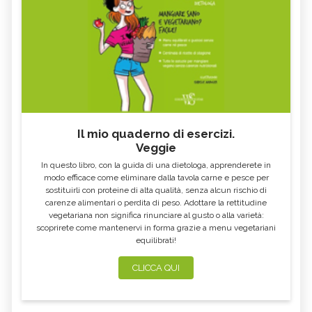
AUSTRALIANO
FLUENT EXPRESSION, IL FIORE
FRINGED VIOLET, IL FIORE
AUSTRALIANO
AUSTRALIANO
ANGELSWORD, IL FIORE
RED LILY, IL FIORE AUSTRALIANO
AUSTRALIANO
GREEN SPIDER ORCHID, IL FIORE
BORONIA, IL FIORE AUSTRALIANO
AUSTRALIANO
SPIRITUALITY, IL FIORE
WARATAH, IL FIORE
AUSTRALIANO
AUSTRALIANO
Il mio quaderno di esercizi.
Veggie
MULLA MULLA, IL FIORE
ELECTRO, IL FIORE AUSTRALIANO
AUSTRALIANO
In questo libro, con la guida di una dietologa, apprenderete in
modo efficace come eliminare dalla tavola carne e pesce per
EMERGENCY, IL FIORE
STURT DESERT ROSE, IL FIORE
AUSTRALIANO
AUSTRALIANO
sostituirli con proteine di alta qualità, senza alcun rischio di
carenze alimentari o perdita di peso. Adottare la rettitudine
DOG ROSE, IL FIORE
BOAB, IL FIORE AUSTRALIANO
vegetariana non significa rinunciare al gusto o alla varietà:
AUSTRALIANO
scoprirete come mantenervi in forma grazie a menu vegetariani
SEXUALITY, IL FIORE
SELF CONFIDENCE, IL FIORE
equilibrati!
AUSTRALIANO
AUSTRALIANO
CLICCA QUI
BILLY GOAT PLUM, IL FIORE
LITTLE FLANNEL FLOWER, IL FIORE
AUSTRALIANO
AUSTRALIANO
FLANNEL FLOWER, IL FIORE
WISTERIA, IL FIORE AUSTRALIANO
AUSTRALIANO