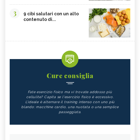
3
9 cibi salutari con un alto
contenuto di...
Cure consiglia
Fate esercizio fisico ma vi trovate addosso più
cellulite? Capita se l'esercizio fisico è eccessivo.
L'ideale è alternare il training intenso con uno più
blando: macchine cardio, una nuotata o una semplice
passeggiata.