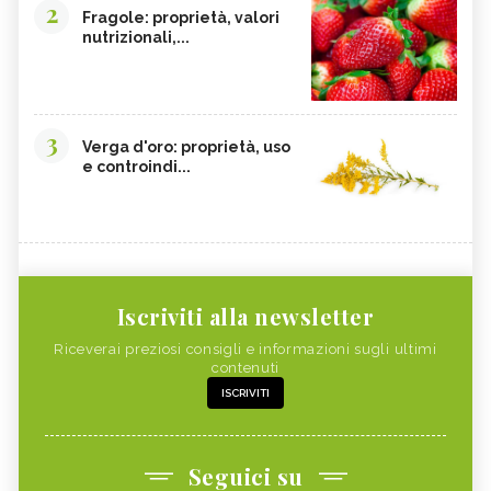
2
Fragole: proprietà, valori
nutrizionali,...
3
Verga d'oro: proprietà, uso
e controindi...
Iscriviti alla newsletter
Riceverai preziosi consigli e informazioni sugli ultimi
contenuti
ISCRIVITI
Seguici su