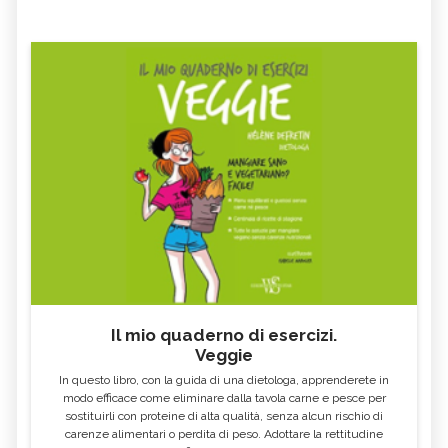
SILVER PRINCESS, IL FIORE
MINT BUSH, IL FIORE
AUSTRALIANO
AUSTRALIANO
BAUHINIA, IL FIORE
LICHEN, IL FIORE AUSTRALIANO
AUSTRALIANO
TRANSITION, IL FIORE
BUSH FUCHSIA, IL FIORE
AUSTRALIANO
AUSTRALIANO
TURKEY BUSH, IL FIORE
CROWEA, IL FIORE AUSTRALIANO
AUSTRALIANO
FLUENT EXPRESSION, IL FIORE
FRINGED VIOLET, IL FIORE
AUSTRALIANO
AUSTRALIANO
ANGELSWORD, IL FIORE
RED LILY, IL FIORE AUSTRALIANO
AUSTRALIANO
GREEN SPIDER ORCHID, IL FIORE
BORONIA, IL FIORE AUSTRALIANO
AUSTRALIANO
SPIRITUALITY, IL FIORE
WARATAH, IL FIORE
AUSTRALIANO
AUSTRALIANO
Il mio quaderno di esercizi.
Veggie
MULLA MULLA, IL FIORE
PAW PAW, IL FIORE AUSTRALIANO
AUSTRALIANO
In questo libro, con la guida di una dietologa, apprenderete in
modo efficace come eliminare dalla tavola carne e pesce per
EMERGENCY, IL FIORE
ELECTRO, IL FIORE AUSTRALIANO
AUSTRALIANO
sostituirli con proteine di alta qualità, senza alcun rischio di
carenze alimentari o perdita di peso. Adottare la rettitudine
STURT DESERT ROSE, IL FIORE
DOG ROSE, IL FIORE