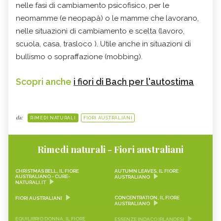
nelle fasi di cambiamento psicofisico, per le
neomamme (e neopapà) o le mamme che lavorano,
nelle situazioni di cambiamento e scelta (lavoro,
scuola, casa, trasloco ). Utile anche in situazioni di
bullismo o sopraffazione (mobbing).
Scopri anche
i fiori di Bach per l'autostima
da:
RIMEDI NATURALI
FIORI AUSTRALIANI
Rimedi naturali - Fiori australiani
CHRISTMAS BELL, IL FIORE
AUTUMN LEAVES, IL FIORE
AUSTRALIANO - CURE-
AUSTRALIANO
NATURALI.IT
CONCENTRATION, IL FIORE
FIORI AUSTRALIANI
AUSTRALIANO
EQUILIBRIO DONNA, IL FIORE
ESSENZE INDACO IRLANDESI