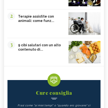
ILLAWARA FLAME TREE, IL FIORE
HIBBERTIA, IL FIORE
AUSTRALIANO
AUSTRALIANO
2
Terapie assistite con
GYMEA LILY, IL FIORE
FRESHWATER MANGROVE, IL FIORE
animali: come funz...
AUSTRALIANO
AUSTRALIANO
BLACK EYED SUSAN, IL FIORE
BANKSIA ROBUR, IL FIORE
AUSTRALIANO
AUSTRALIANO
3
9 cibi salutari con un alto
contenuto di...
Cure consiglia
Frasi come "ai miei tempi" o "quando ero giovane" ci