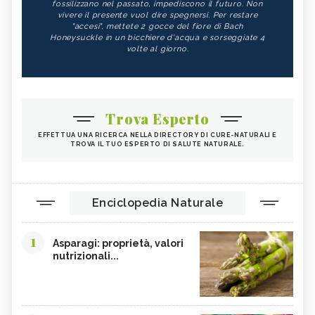
fossilizzano nel passato, impediscono il futuro. Non
vivere il presente vuol dire spegnersi. Per restare
"accesi", mettete 2 gocce del fiore di Bach
Honeysuckle in un bicchiere d'acqua e sorseggiate 4
volte al giorno.
Trova Esperto
EFFETTUA UNA RICERCA NELLA DIRECTORY DI CURE-NATURALI E
TROVA IL TUO ESPERTO DI SALUTE NATURALE.
Enciclopedia Naturale
1
Asparagi: proprietà, valori
nutrizionali...