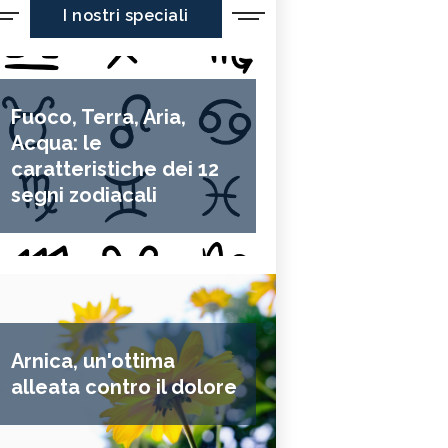
I nostri speciali
Fuoco, Terra, Aria,
Acqua: le
caratteristiche dei 12
segni zodiacali
Arnica, un'ottima
alleata contro il dolore