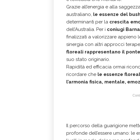
Grazie all’energia e alla saggezza 
australiano,
le essenze del bus
determinanti per la
crescita emo
dell’Australia. Per i
coniugi Barn
finalizzati a valorizzare appieno l
sinergia con altri approcci terape
floreali rappresentano il ponte
suo stato originario.
Rapidità ed efficacia ormai ricono
ricordare che
le essenze florea
l’armonia fisica, mentale, emoz
Conti
Il percorso della guarigione met
profonde dell’essere umano: le ess