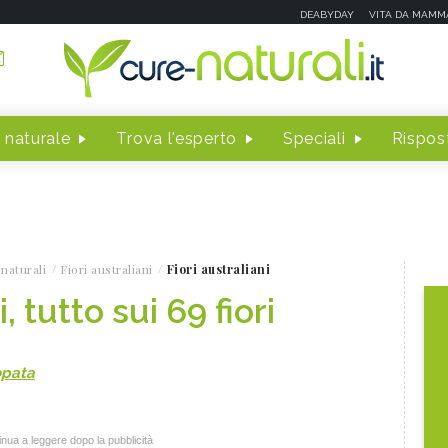
DEABYDAY
VITA DA MAMM
 naturale
Trova l'esperto
Speciali
Rispost
naturali
Fiori australiani
Fiori australiani
, tutto sui 69 fiori
opata
nua a leggere dopo la pubblicità