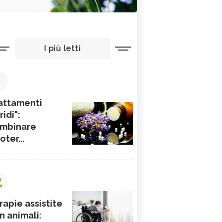
I più letti
1
attamenti
ridi":
mbinare
ioter...
2
rapie assistite
n animali: