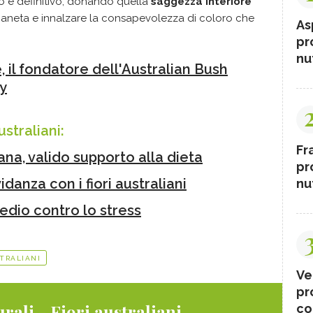
o e definitivo, donando quella
saggezza interiore
 pianeta e innalzare la consapevolezza di coloro che
As
pr
nut
, il fondatore dell'
Australian Bush
y
ustraliani:
Fr
iana, valido supporto alla dieta
pr
anza con i fiori australiani
nut
medio contro lo stress
STRALIANI
Ve
pr
rali - Fiori australiani
co