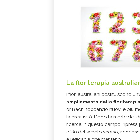
La floriterapia australia
I fiori australiani costituiscono un’
ampliamento della floriterapi
dr Bach, toccando nuovi e più mo
la creatività. Dopo la morte del dr
ricerca in questo campo, ripresa p
e ’80 del secolo scorso, riconosc
e l’efficacia che meritano.