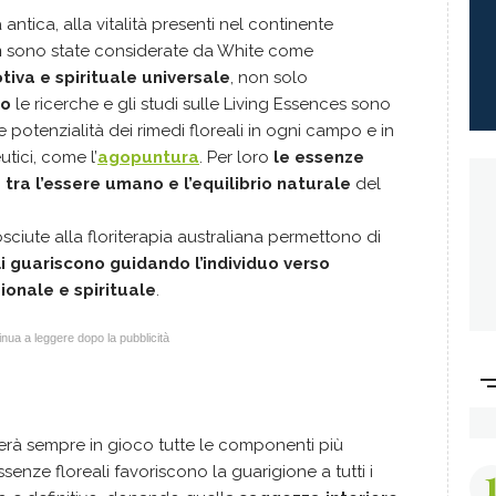
antica, alla vitalità presenti nel continente
h
sono state considerate da White come
tiva e spirituale
universale
, non solo
ao
le ricerche e gli studi sulle Living Essences sono
e potenzialità dei rimedi floreali in ogni campo e in
utici, come l’
agopuntura
. Per loro
le essenze
 tra l’essere umano e l’equilibrio naturale
del
sciute alla floriterapia australiana permettono di
li guariscono guidando l’individuo verso
ionale e spirituale
.
nua a leggere dopo la pubblicità
terà sempre in gioco tutte le componenti più
enze floreali favoriscono la guarigione a tutti i