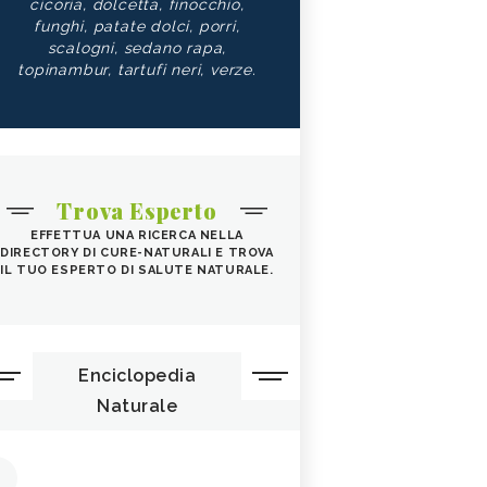
cicoria, dolcetta, finocchio,
funghi, patate dolci, porri,
scalogni, sedano rapa,
topinambur, tartufi neri, verze.
Trova Esperto
EFFETTUA UNA RICERCA NELLA
DIRECTORY DI CURE-NATURALI E TROVA
IL TUO ESPERTO DI SALUTE NATURALE.
Enciclopedia
Naturale
1