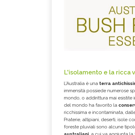
L'isolamento e la ricca
L’Australia è una
terra antichiss
immensità possiede numerose spe
mondo, o addirittura mai esistite 
del mondo ha favorito la
conser
ricchissima e incontaminata, dall
Praterie, altipiani, deserti, isole 
foreste pluviali sono alcune tipol
australiani
, a cui va aggiunta la