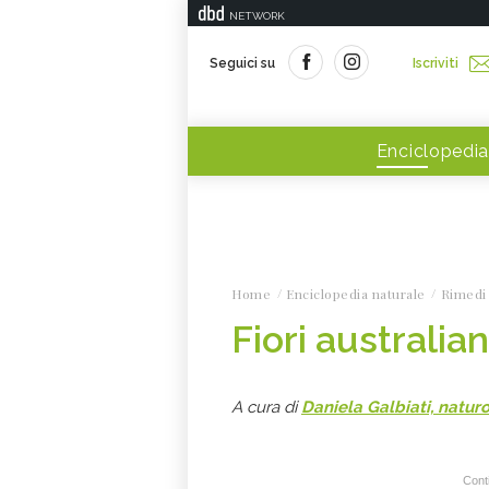
NETWORK
Seguici su
Iscriviti
Enciclopedia
Home
Enciclopedia naturale
Rimedi 
Fiori australiani
A cura di
Daniela Galbiati, natur
Conti