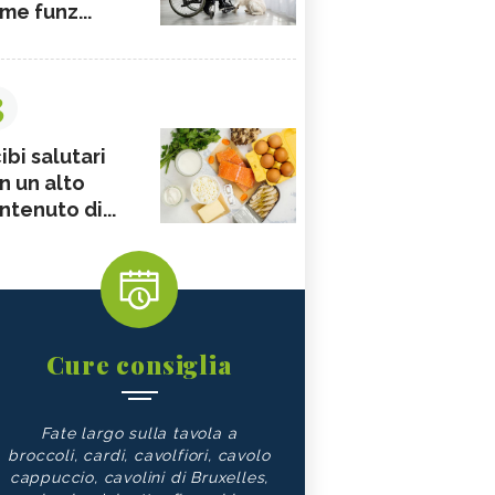
me funz...
3
ibi salutari
n un alto
ntenuto di...
Cure consiglia
Fate largo sulla tavola a
broccoli, cardi, cavolfiori, cavolo
cappuccio, cavolini di Bruxelles,