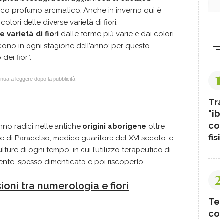
tico profumo aromatico. Anche in inverno qui è
olori delle diverse varietà di fiori.
 varietà di fiori
dalle forme più varie e dai colori
scono in ogni stagione dell’anno; per questo
dei fiori’.
nua a leggere dopo la pubblicità
Tr
"ib
co
anno radici nelle antiche
origini aborigene
oltre
fis
e di Paracelso, medico guaritore del XVI secolo, e
ture di ogni tempo, in cui l’utilizzo terapeutico di
sente, spesso dimenticato e poi riscoperto.
ioni tra numerologia e fiori
Te
co