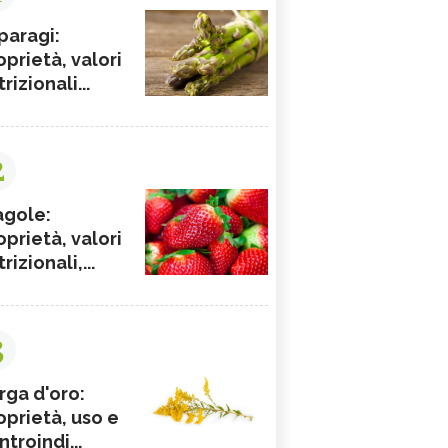
paragi:
oprietà, valori
rizionali...
2
agole:
oprietà, valori
rizionali,...
3
rga d'oro:
oprietà, uso e
ntroindi...