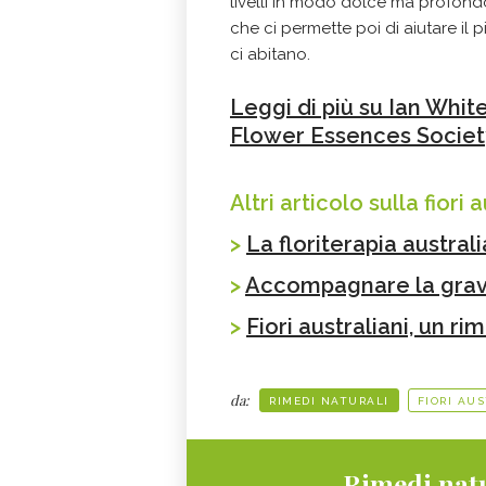
livelli in modo dolce ma profond
che ci permette poi di aiutare il
ci abitano.
Leggi di più su Ian White
Flower Essences Societ
Altri articolo sulla fiori a
>
La floriterapia austral
>
Accompagnare la gravid
>
Fiori australiani, un ri
da:
RIMEDI NATURALI
FIORI AU
Rimedi natu