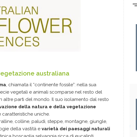
 vegetazione australiana
ima
, chiamata il “continente fossile”: nella sua
cie vegetali e animali scomparse nel resto del
in altre parti del mondo. Il suo isolamento dal resto
vazione della natura e della vegetazione
e caratteristiche uniche.
coralline, colline, paludi, steppe, montagne, giungle,
ogie della vastità e
varietà dei paesaggi naturali
 tipica boscaglia selvaggia ricca di eucalipti,