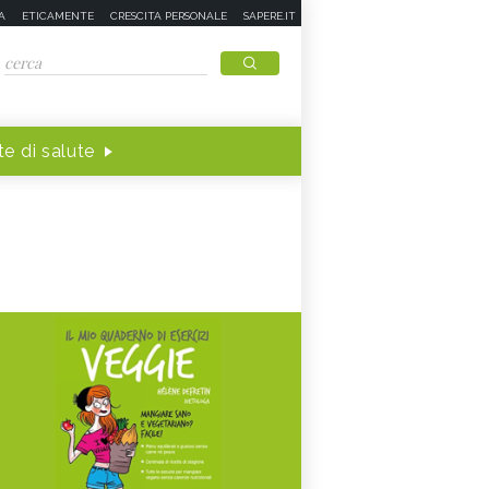
A
ETICAMENTE
CRESCITA PERSONALE
SAPERE.IT
e di salute