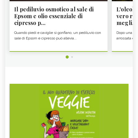
Il pediluvio osmotico al sale di
L'oleolit
Epsom e olio essenziale di
vero re 
cipresso p...
megli...
Quando piedi e caviglie si gonfiano, un pediluvio con
Dopo una gior
sale di Epsom e cipresso può allevia...
arrossata e se