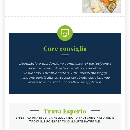
Cure consiglia
L'equilibrio è una funzione complessa. Vi partecipano i
recettori visivi, gli esterorecettori, i recettori
vestibolari, i propriocettori. Tutti questi messaggi
vengono inviati alla corteccia cerebrale che risponde
inviando ai muscoli i correttivi da applicare.
Trova Esperto
EFFETTUA UNA RICERCA NELLA DIRECTORY DI CURE-NATURALI E
TROVA IL TUO ESPERTO DI SALUTE NATURALE.