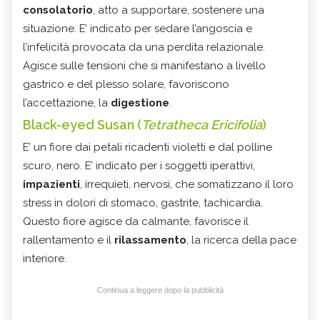
consolatorio
, atto a supportare, sostenere una
situazione. E’ indicato per sedare l’angoscia e
l’infelicità provocata da una perdita relazionale.
Agisce sulle tensioni che si manifestano a livello
gastrico e del plesso solare, favoriscono
l’accettazione, la
digestione
.
Black-eyed Susan (
Tetratheca Ericifolia
)
E’ un fiore dai petali ricadenti violetti e dal polline
scuro, nero. E’ indicato per i soggetti iperattivi,
impazienti
, irrequieti, nervosi, che somatizzano il loro
stress in dolori di stomaco, gastrite, tachicardia.
Questo fiore agisce da calmante, favorisce il
rallentamento e il
rilassamento
, la ricerca della pace
interiore.
Continua a leggere dopo la pubblicità