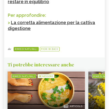
restare in equilibrio
Per approfondire:
>
La corretta alimentazione per la cattiva
digestione
da:
RIMEDI NATURALI
FIORI DI BACH
Ti potrebbe interessare anche
RIMEDI NATURALI
BENESSERE
RIMEDI NAT
ARTICOLO