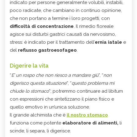
indicato per persone generalmente volubili, instabili,
poco radicate, che cambiano in continuo opinione,
che non portano a termine i loro progetti, con
difficoltà di concentrazione
. Il rimedio floreale
agisce sui disturbi gastrici causati da nervosismo,
stress: è indicato per il trattamento dell’
ernia iatale
e
del
reflusso gastroesofageo
.
Digerire la vita
“
E’ un rospo che non riesco a mandare giù
”, “
non
digerisco questa situazione
”, “
questo problema mi
chiude lo stomaco
”; potremmo continuare ad libitum
con espressioni che sintetizzano il piano fisico e
quello emotivo in un’unica soluzione.
Il grande alchimista che è
il nostro stomaco
funziona come potente
elaboratore di alimenti,
li
scinde, li separa, li digerisce.