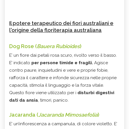
Il potere terapeutico dei fiori australiani e
l'origine della floriterapia australiana
Dog Rose (
Bauera Rubioides
)
E’ un fiore dai petali rosa scuro, rivolto verso il basso.
E’ indicato
per persone timide e fragili.
Agisce
contro paure, inquietudini e vere e proprie fobie,
rafforza il carattere e infonde sicurezza nelle proprie
capacità, stimola il linguaggio e la forza vitale.
Questo fiore viene utilizzato per i
disturbi digestivi
dati da ansia
, timori, panico.
Jacaranda (
Jacaranda Mimosaefolia
)
E’ un’infiorescenza a campanula, di colore violetto. E’