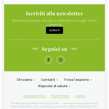
Iscriviti alla newsletter
Riceverai preziosi consigli e informazioni sugli ultimi
contenuti
ISCRIVITI
Seguici su
Chi siamo
Contatti
Trova l'esperto
Risposte di salute
CONDIZIONI D'USO
POLICY PRIVACY
COOKIES
© 2026 Copyright Media Data Factory S.R.L. - I contenuti sono di proprietà di
Media Data Factory S.R.L, è vietata la riproduzione. Media Data Factory S.R.L.