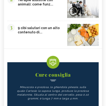
animali: come funz...
3
9 cibi salutari con un alto
contenuto di...
Cure consiglia
Minuscola e preziosa, la ghiandola pineale, sulla
quale Cartesio la sapeva lunga, produce la preziosa
melatonina. Situata al centro del cervello, pesa 0,10
grammi, è lunga 7 mm e larga 4 mm.