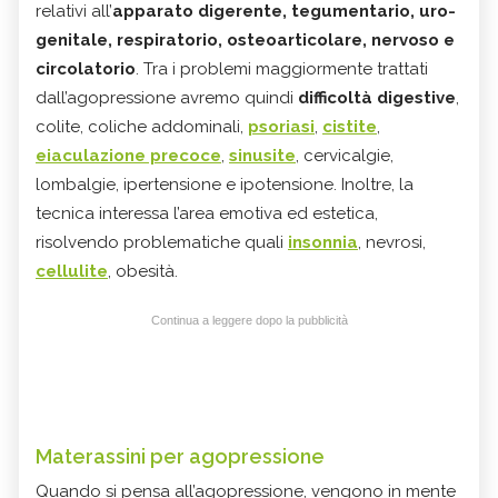
relativi all’
apparato digerente, tegumentario, uro-
genitale, respiratorio, osteoarticolare, nervoso e
circolatorio
. Tra i problemi maggiormente trattati
dall’agopressione avremo quindi
difficoltà digestive
,
colite, coliche addominali,
psoriasi
,
cistite
,
eiaculazione precoce
,
sinusite
, cervicalgie,
lombalgie, ipertensione e ipotensione. Inoltre, la
tecnica interessa l’area emotiva ed estetica,
risolvendo problematiche quali
insonnia
, nevrosi,
cellulite
, obesità.
Continua a leggere dopo la pubblicità
Materassini per agopressione
Quando si pensa all’agopressione, vengono in mente