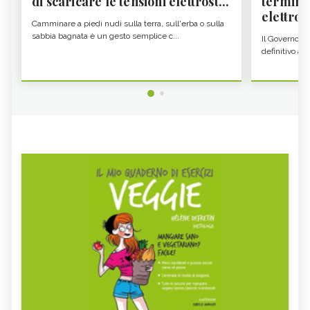
di scaricare le tensioni elettrost...
termine
elettron
Camminare a piedi nudi sulla terra, sull'erba o sulla
sabbia bagnata è un gesto semplice c...
Il Governo c
definitivo all