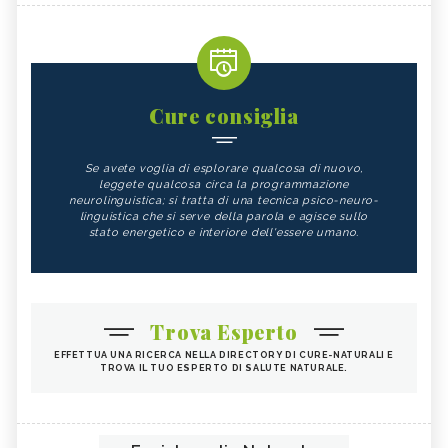
Cure consiglia
Se avete voglia di esplorare qualcosa di nuovo,
leggete qualcosa circa la programmazione
neurolinguistica; si tratta di una tecnica psico-neuro-
linguistica che si serve della parola e agisce sullo
stato energetico e interiore dell'essere umano.
Trova Esperto
EFFETTUA UNA RICERCA NELLA DIRECTORY DI CURE-NATURALI E
TROVA IL TUO ESPERTO DI SALUTE NATURALE.