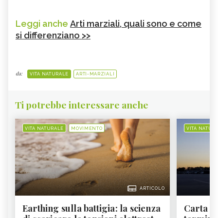
Leggi anche
Arti marziali, quali sono e come
si differenziano >>
da:
VITA NATURALE
ARTI-MARZIALI
Ti potrebbe interessare anche
VITA NATURALE
MOVIMENTO
VITA NATUR
ARTICOLO
Earthing sulla battigia: la scienza
Carta d'