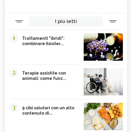
I più letti
1
Trattamenti "ibridi":
combinare fisioter...
2
Terapie assistite con
animali: come funz...
3
9 cibi salutari con un alto
contenuto di...