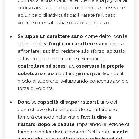
contrastare una comune tendenza alla pigrizia, al
ricorso ai videogiochi per un tempo eccessivo, e
ad un calo di attività fisica; il karate fa il caso
vostro se cercate una soluzione a questo.
Sviluppa un carattere
sano
: come detto, con le
arti marziali
si forgia un carattere sano
, che sa
affrontare i sacrifici, resistere allo sforzo, abituato
al lavoro e a non lamentarsi. Si impara a
controllare sé stessi
, ad
osservare le proprie
debolezze
senza buttarsi giù ma pianificando il
modo di superarle, sviluppando concentrazione e
forza di volontà.
Dona la capacità di saper ralzarsi
: uno dei
punti chiave dello sviluppo del carattere che
tornerà comodo nella vita è
l’attitudine a
rialzarsi dopo le cadute
, imparando la lezione di
turno e rimettendosi a lavorare. Nel karate,
niente