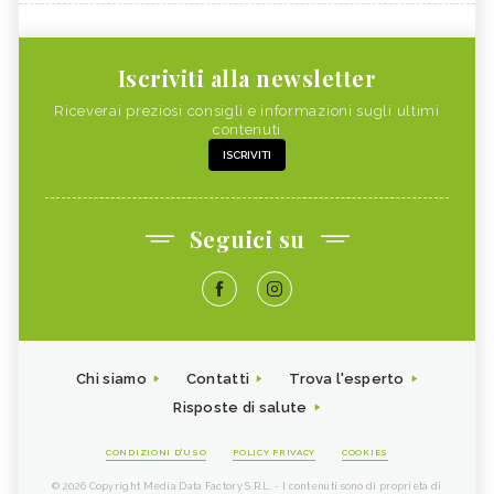
Iscriviti alla newsletter
Riceverai preziosi consigli e informazioni sugli ultimi
contenuti
ISCRIVITI
Seguici su
Chi siamo
Contatti
Trova l'esperto
Risposte di salute
CONDIZIONI D'USO
POLICY PRIVACY
COOKIES
© 2026 Copyright Media Data Factory S.R.L. - I contenuti sono di proprietà di