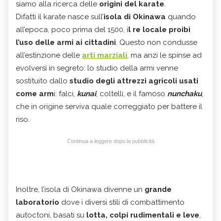
siamo alla ricerca delle
origini del karate
.
Difatti il karate nasce sull’
isola di Okinawa
quando
all’epoca, poco prima del 1500, i
l re locale proibì
l’uso delle armi ai cittadini
. Questo non condusse
all’estinzione delle
arti marziali
, ma anzi le spinse ad
evolversi in segreto: lo studio della armi venne
sostituito dallo
studio degli attrezzi agricoli usati
come arm
i: falci,
kunai
, coltelli, e il famoso
nunchaku
,
che in origine serviva quale correggiato per battere il
riso.
Continua a leggere dopo la pubblicità
Inoltre, l’isola di Okinawa divenne un
grande
laboratorio
dove i diversi stili di combattimento
autoctoni, basati su
lotta, colpi rudimentali e leve
,