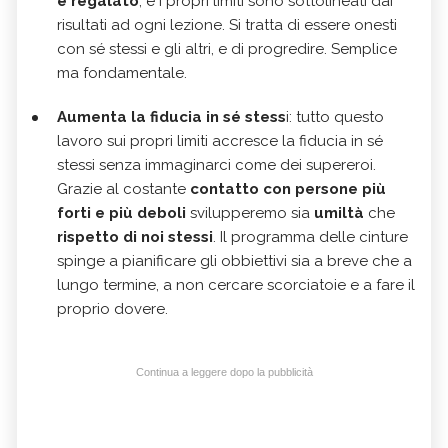
è regalato
, e i propri limiti sono sottolineati dai
risultati ad ogni lezione. Si tratta di essere onesti
con sé stessi e gli altri, e di progredire. Semplice
ma fondamentale.
Aumenta la fiducia in sé stess
i: tutto questo
lavoro sui propri limiti accresce la fiducia in sé
stessi senza immaginarci come dei supereroi.
Grazie al costante
contatto con persone più
forti e più deboli
svilupperemo sia
umiltà
che
rispetto di noi stessi
. Il programma delle cinture
spinge a pianificare gli obbiettivi sia a breve che a
lungo termine, a non cercare scorciatoie e a fare il
proprio dovere.
Continua a leggere dopo la pubblicità