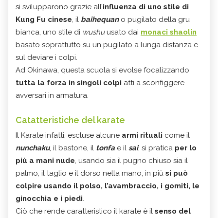
si svilupparono grazie all’
influenza di uno stile di
Kung Fu cinese
, il
baihequan
o pugilato della gru
bianca, uno stile di
wushu
usato dai
monaci shaolin
basato soprattutto su un pugilato a lunga distanza e
sul deviare i colpi.
Ad Okinawa, questa scuola si evolse focalizzando
tutta la forza in singoli colpi
atti a sconfiggere
avversari in armatura.
Catatteristiche del karate
Il Karate infatti, escluse alcune
armi rituali
come il
nunchaku
, il bastone, il
tonfa
e il
sai
, si pratica
per lo
più a mani nude
, usando sia il pugno chiuso sia il
palmo, il taglio e il dorso nella mano; in più
si può
colpire usando il polso, l’avambraccio, i gomiti, le
ginocchia e i piedi
.
Ciò che rende caratteristico il karate è il
senso del