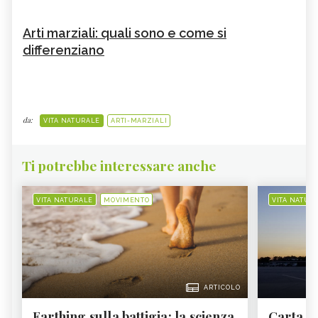
Arti marziali: quali sono e come si
differenziano
da:
VITA NATURALE
ARTI-MARZIALI
Ti potrebbe interessare anche
VITA NATURALE
MOVIMENTO
VITA NATUR
ARTICOLO
Earthing sulla battigia: la scienza
Carta d'