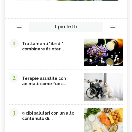
I più letti
1
Trattamenti "ibridi":
combinare fisioter...
2
Terapie assistite con
animali: come funz...
3
9 cibi salutari con un alto
contenuto di...