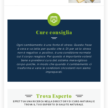
Cure consiglia
Ogni cambiamento è una fonte di stress. Questa frase
è vera e va letta per quello che è. Di per sé lo stress
non è negativo o positivo, è una condizione normale
cui il corpo reagisce. Per questo è importante volersi
bene e prendersi cura del sistema meraviglioso
corpo-psiche, in modo che quando il cambiamento ci
trasforma e varia le condizioni circostanti non siamo
impreparati.
Trova Esperto
EFFETTUA UNA RICERCA NELLA DIRECTORY DI CURE-NATURALI E
TROVA IL TUO ESPERTO DI SALUTE NATURALE.