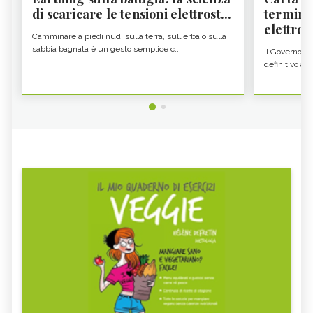
di scaricare le tensioni elettrost...
termine
elettron
Camminare a piedi nudi sulla terra, sull'erba o sulla
sabbia bagnata è un gesto semplice c...
Il Governo c
definitivo all